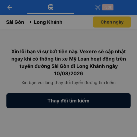
arrow_back
Tải app Vexere ngay!
Tải app Vexere
-30k
Mở app
Mở app
Nhận ưu đãi thành viên độc
-30k/ghế khi đặt vé máy bay qua
quyền
app
Sài Gòn
Long Khánh
Chọn ngày
Xin lỗi bạn vì sự bất tiện này. Vexere sẽ cập nhật
ngay khi có thông tin xe Mỹ Loan hoạt động trên
tuyến đường Sài Gòn đi Long Khánh ngày
10/08/2026
Xin bạn vui lòng thay đổi tuyến đường tìm kiếm
Thay đổi tìm kiếm