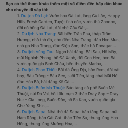
Bạn có thể tham khảo thêm một số điểm đến hấp dẫn khác
cho chuyến đi sắp tới:
1.
Du lịch Đà Lạt:
Vườn hoa Đà Lạt, làng Cù Lần, Happy
Hills, Fresh Garden, Tuyệt tình cốc, vườn thú Zoodoo,
đồi cỏ hồng Đà Lạt, đồi chè Cầu Đất,...
2.
Du lịch Nha Trang:
Bãi biển Trần Phú, tháp Trầm
Hương, nhà thờ đá, chợ đêm Nha Trang, đảo Hòn Mun,
nhà ga Nha Trang, đảo Điệp Sơn, thác bà Ponagar,...
3.
Du lịch Vũng Tàu:
Ngọn hải đăng, Bãi Sau, Hồ Mây,
mũi Nghinh Phong, hồ Đá Xanh, đồi Con Heo, hòn Bà,
vườn quốc gia Bình Châu, bến thuyền Marina,...
4.
Du lịch Phan Thiết:
Bãi đá Ông Địa, hòn Rơm, đồi cát
bay, Bàu Trắng - Bàu Sen, suối Tiên, làng chài Mũi Né,
đảo Hòn Bà, hải đăng Kê Gà,...
5.
Du lịch Buôn Ma Thuột:
Bảo tàng cà phê Buôn Mê
Thuột, núi Đá Voi, hồ Lắk, cụm 3 thác Dray Sap – Dray
Nur – Gia Long, Buôn Đôn, hồ Ea Kao, vườn quốc gia
Chư Yang Shin,...
6.
Du lịch Sapa:
Nhà thờ đá Sapa, bảo tàng Sapa, núi
Hàm Rồng, bản Cát Cát, thác Tiên Sa, thung lũng Hoa
Hồng, thung lũng Mường Hoa,...