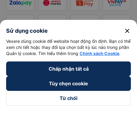
close
Sử dụng cookie
Vexere dùng cookie để website hoạt động ổn định. Bạn có thể
xem chi tiết hoặc thay đổi lựa chọn bất kỳ lúc nào trong phần
Quản lý cookie. Tìm hiểu thêm trong
Chính sách Cookie
.
Chấp nhận tất cả
Tùy chọn cookie
Từ chối
Theo dõi chúng tôi trên
Facebook
Tiktok
Youtube
Công ty TNHH Thương Mại Dịch Vụ Vexere