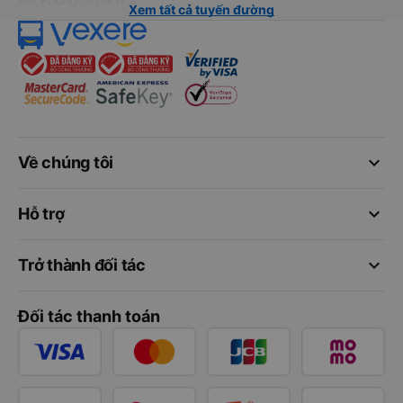
Xem tất cả tuyến đường
keyboard_arrow_down
Về chúng tôi
keyboard_arrow_down
Hỗ trợ
keyboard_arrow_down
Trở thành đối tác
Đối tác thanh toán