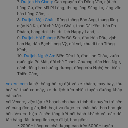
7.
Du lịch Hà Giang:
Cao nguyên đá Đồng Văn, cột cờ
Lũng Cú, đèo Mã Pí Lèng, thung lũng Sủng Là, làng văn
hóa Lũng Cẩm,...
8.
Du lịch Mộc Châu:
Rừng thông Bản Áng, thung lũng
mận Nà Ka, đồi chè Mộc Châu, thác Dải Yếm, bản Pa
Phách, hang dơi, khu du lịch Happy Land,...
9.
Du lịch Hải Phòng:
Biển Đồ Sơn, đảo Hòn Dấu, vịnh
Lan Hạ, đảo Bạch Long Vỹ, núi Voi, khu di tích Tràng
Kênh,...
10.
Du lịch Nghệ An:
Biển Cửa Lò, đảo Lan Châu, vườn
quốc gia Pù Mát, đồi chè Thanh Chương, đảo Hòn Ngư,
cánh đồng hoa hướng dương, đồng cừu Nghệ An, biển
Thiên Cầm,...
Vexere.com
là hệ thống hỗ trợ đặt vé xe khách, máy bay, tàu
hoả và thuê xe máy, xe du lịch trên nhiều tuyến đường khắp
cả nước.
Với Vexere, việc lập kế hoạch cho hành trình di chuyển trở nên
vô cùng đơn giản, linh hoạt và được cá nhân hóa hơn bao giờ
hết. Vexere hiện là nền tảng kết nối hành khách với các đối
tác hàng đầu trong lĩnh vực đi lại, bao gồm:
• 2000+ hãng xe chất lượng cao trên 5000+ tuyến