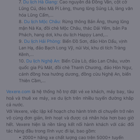
7.
Du lịch Hà Giang:
Cao nguyên đá Đồng Văn, cột cờ
Lũng Cú, đèo Mã Pí Lèng, thung lũng Sủng Là, làng văn
hóa Lũng Cẩm,...
8.
Du lịch Mộc Châu:
Rừng thông Bản Áng, thung lũng
mận Nà Ka, đồi chè Mộc Châu, thác Dải Yếm, bản Pa
Phách, hang dơi, khu du lịch Happy Land,...
9.
Du lịch Hải Phòng:
Biển Đồ Sơn, đảo Hòn Dấu, vịnh
Lan Hạ, đảo Bạch Long Vỹ, núi Voi, khu di tích Tràng
Kênh,...
10.
Du lịch Nghệ An:
Biển Cửa Lò, đảo Lan Châu, vườn
quốc gia Pù Mát, đồi chè Thanh Chương, đảo Hòn Ngư,
cánh đồng hoa hướng dương, đồng cừu Nghệ An, biển
Thiên Cầm,...
Vexere.com
là hệ thống hỗ trợ đặt vé xe khách, máy bay, tàu
hoả và thuê xe máy, xe du lịch trên nhiều tuyến đường khắp
cả nước.
Với Vexere, việc lập kế hoạch cho hành trình di chuyển trở nên
vô cùng đơn giản, linh hoạt và được cá nhân hóa hơn bao giờ
hết. Vexere hiện là nền tảng kết nối hành khách với các đối
tác hàng đầu trong lĩnh vực đi lại, bao gồm:
• 2000+ hãng xe chất lượng cao trên 5000+ tuyến