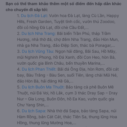
Bạn có thể tham khảo thêm một số điểm đến hấp dẫn khác
cho chuyến đi sắp tới:
1.
Du lịch Đà Lạt:
Vườn hoa Đà Lạt, làng Cù Lần, Happy
Hills, Fresh Garden, Tuyệt tình cốc, vườn thú Zoodoo,
đồi cỏ hồng Đà Lạt, đồi chè Cầu Đất,...
2.
Du lịch Nha Trang:
Bãi biển Trần Phú, tháp Trầm
Hương, nhà thờ đá, chợ đêm Nha Trang, đảo Hòn Mun,
nhà ga Nha Trang, đảo Điệp Sơn, thác bà Ponagar,...
3.
Du lịch Vũng Tàu:
Ngọn hải đăng, Bãi Sau, Hồ Mây,
mũi Nghinh Phong, hồ Đá Xanh, đồi Con Heo, hòn Bà,
vườn quốc gia Bình Châu, bến thuyền Marina,...
4.
Du lịch Phan Thiết:
Bãi đá Ông Địa, hòn Rơm, đồi cát
bay, Bàu Trắng - Bàu Sen, suối Tiên, làng chài Mũi Né,
đảo Hòn Bà, hải đăng Kê Gà,...
5.
Du lịch Buôn Ma Thuột:
Bảo tàng cà phê Buôn Mê
Thuột, núi Đá Voi, hồ Lắk, cụm 3 thác Dray Sap – Dray
Nur – Gia Long, Buôn Đôn, hồ Ea Kao, vườn quốc gia
Chư Yang Shin,...
6.
Du lịch Sapa:
Nhà thờ đá Sapa, bảo tàng Sapa, núi
Hàm Rồng, bản Cát Cát, thác Tiên Sa, thung lũng Hoa
Hồng, thung lũng Mường Hoa,...