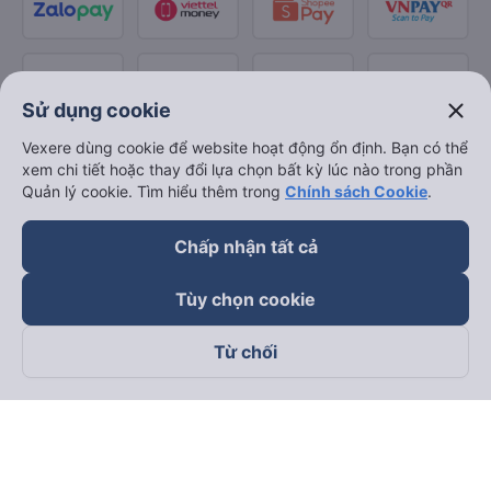
close
Sử dụng cookie
Vexere dùng cookie để website hoạt động ổn định. Bạn có thể
xem chi tiết hoặc thay đổi lựa chọn bất kỳ lúc nào trong phần
Quản lý cookie. Tìm hiểu thêm trong
Chính sách Cookie
.
Chấp nhận tất cả
Tùy chọn cookie
Từ chối
Theo dõi chúng tôi trên
Facebook
Tiktok
Youtube
Công ty TNHH Thương Mại Dịch Vụ Vexere