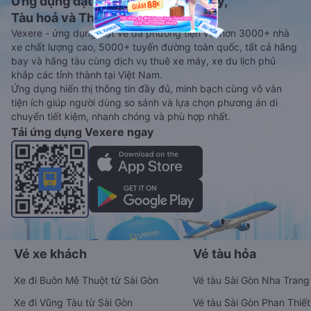
Ứng dụng đặt vé Xe khách, Máy bay,
Tàu hoả và Thuê xe
Vexere - ứng dụng đặt vé đa phương tiện với hơn 3000+ nhà
xe chất lượng cao, 5000+ tuyến đường toàn quốc, tất cả hãng
bay và hãng tàu cùng dịch vụ thuê xe máy, xe du lịch phủ
khắp các tỉnh thành tại Việt Nam.
Ứng dụng hiển thị thông tin đầy đủ, minh bạch cùng vô vàn
tiện ích giúp người dùng so sánh và lựa chọn phương án di
chuyển tiết kiệm, nhanh chóng và phù hợp nhất.
Tải ứng dụng Vexere ngay
Vé xe khách
Vé tàu hỏa
Xe đi Buôn Mê Thuột từ Sài Gòn
Vé tàu Sài Gòn Nha Trang
Xe đi Vũng Tàu từ Sài Gòn
Vé tàu Sài Gòn Phan Thiết