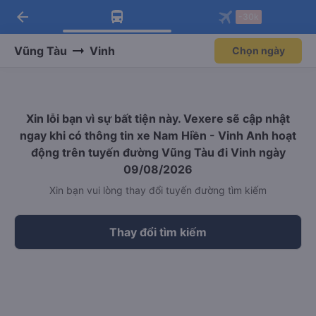
arrow_back
Tải app Vexere ngay!
Tải app Vexere
-30k
Mở app
Mở app
Nhận ưu đãi thành viên độc
-30k/ghế khi đặt vé máy bay qua
quyền
app
Vũng Tàu
Vinh
Chọn ngày
Xin lỗi bạn vì sự bất tiện này. Vexere sẽ cập nhật
ngay khi có thông tin xe Nam Hiền - Vinh Anh hoạt
động trên tuyến đường Vũng Tàu đi Vinh ngày
09/08/2026
Xin bạn vui lòng thay đổi tuyến đường tìm kiếm
Thay đổi tìm kiếm