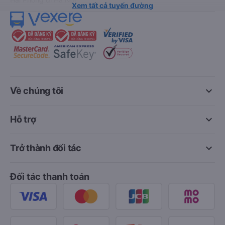
Xem tất cả tuyến đường
keyboard_arrow_down
Về chúng tôi
keyboard_arrow_down
Hỗ trợ
keyboard_arrow_down
Trở thành đối tác
Đối tác thanh toán