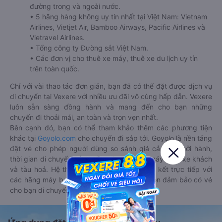
đường trong và ngoài nước.
• 5 hãng hàng không uy tín nhất tại Việt Nam: Vietnam
Airlines, Vietjet Air, Bamboo Airways, Pacific Airlines và
Vietravel Airlines.
• Tổng công ty Đường sắt Việt Nam.
• Các đơn vị cho thuê xe máy, thuê xe du lịch uy tín
trên toàn quốc.
Chỉ với vài thao tác đơn giản, bạn đã có thể đặt được dịch vụ
di chuyển tại Vexere với nhiều ưu đãi vô cùng hấp dẫn. Vexere
luôn sẵn sàng đồng hành và mang đến cho bạn những
chuyến đi thoải mái, an toàn và trọn vẹn nhất.
Bên cạnh đó, bạn có thể tham khảo thêm các phương tiện
khác tại
Goyolo.com
cho chuyến đi sắp tới. Goyolo là nền tảng
đặt vé cho phép người dùng so sánh giá cả, giờ khởi hành,
thời gian di chuyển của nhiều phương tiện máy bay, xe khách
và tàu hoả. Hệ thống của Goyolo được liên kết trực tiếp với
các hãng máy bay, xe khách và tàu hoả, luôn đảm bảo có vé
cho bạn di chuyển.