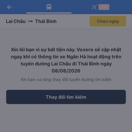
arrow_back
Tải app Vexere ngay!
Tải app Vexere
-30k
Mở app
Mở app
Nhận ưu đãi thành viên độc
-30k/ghế khi đặt vé máy bay qua
quyền
app
Lai Châu
Thái Bình
Chọn ngày
Xin lỗi bạn vì sự bất tiện này. Vexere sẽ cập nhật
ngay khi có thông tin xe Ngân Hà hoạt động trên
tuyến đường Lai Châu đi Thái Bình ngày
08/08/2026
Xin bạn vui lòng thay đổi tuyến đường tìm kiếm
Thay đổi tìm kiếm