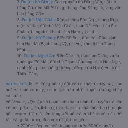
7.
Du lịch Hà Giang:
Cao nguyên đá Đồng Văn, cột cờ
Lũng Cú, đèo Mã Pí Lèng, thung lũng Sủng Là, làng văn
hóa Lũng Cẩm,...
8.
Du lịch Mộc Châu:
Rừng thông Bản Áng, thung lũng
mận Nà Ka, đồi chè Mộc Châu, thác Dải Yếm, bản Pa
Phách, hang dơi, khu du lịch Happy Land,...
9.
Du lịch Hải Phòng:
Biển Đồ Sơn, đảo Hòn Dấu, vịnh
Lan Hạ, đảo Bạch Long Vỹ, núi Voi, khu di tích Tràng
Kênh,...
10.
Du lịch Nghệ An:
Biển Cửa Lò, đảo Lan Châu, vườn
quốc gia Pù Mát, đồi chè Thanh Chương, đảo Hòn Ngư,
cánh đồng hoa hướng dương, đồng cừu Nghệ An, biển
Thiên Cầm,...
Vexere.com
là hệ thống hỗ trợ đặt vé xe khách, máy bay, tàu
hoả và thuê xe máy, xe du lịch trên nhiều tuyến đường khắp
cả nước.
Với Vexere, việc lập kế hoạch cho hành trình di chuyển trở nên
vô cùng đơn giản, linh hoạt và được cá nhân hóa hơn bao giờ
hết. Vexere hiện là nền tảng kết nối hành khách với các đối
tác hàng đầu trong lĩnh vực đi lại, bao gồm:
• 2000+ hãng xe chất lượng cao trên 5000+ tuyến