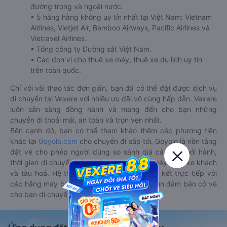
đường trong và ngoài nước.
• 5 hãng hàng không uy tín nhất tại Việt Nam: Vietnam
Airlines, Vietjet Air, Bamboo Airways, Pacific Airlines và
Vietravel Airlines.
• Tổng công ty Đường sắt Việt Nam.
• Các đơn vị cho thuê xe máy, thuê xe du lịch uy tín
trên toàn quốc.
Chỉ với vài thao tác đơn giản, bạn đã có thể đặt được dịch vụ
di chuyển tại Vexere với nhiều ưu đãi vô cùng hấp dẫn. Vexere
luôn sẵn sàng đồng hành và mang đến cho bạn những
chuyến đi thoải mái, an toàn và trọn vẹn nhất.
Bên cạnh đó, bạn có thể tham khảo thêm các phương tiện
khác tại
Goyolo.com
cho chuyến đi sắp tới. Goyolo là nền tảng
đặt vé cho phép người dùng so sánh giá cả, giờ khởi hành,
thời gian di chuyển của nhiều phương tiện máy bay, xe khách
và tàu hoả. Hệ thống của Goyolo được liên kết trực tiếp với
các hãng máy bay, xe khách và tàu hoả, luôn đảm bảo có vé
cho bạn di chuyển.