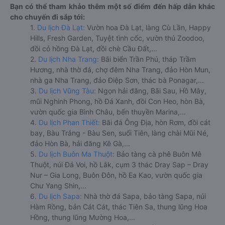
Bạn có thể tham khảo thêm một số điểm đến hấp dẫn khác
cho chuyến đi sắp tới:
1.
Du lịch Đà Lạt:
Vườn hoa Đà Lạt, làng Cù Lần, Happy
Hills, Fresh Garden, Tuyệt tình cốc, vườn thú Zoodoo,
đồi cỏ hồng Đà Lạt, đồi chè Cầu Đất,...
2.
Du lịch Nha Trang:
Bãi biển Trần Phú, tháp Trầm
Hương, nhà thờ đá, chợ đêm Nha Trang, đảo Hòn Mun,
nhà ga Nha Trang, đảo Điệp Sơn, thác bà Ponagar,...
3.
Du lịch Vũng Tàu:
Ngọn hải đăng, Bãi Sau, Hồ Mây,
mũi Nghinh Phong, hồ Đá Xanh, đồi Con Heo, hòn Bà,
vườn quốc gia Bình Châu, bến thuyền Marina,...
4.
Du lịch Phan Thiết:
Bãi đá Ông Địa, hòn Rơm, đồi cát
bay, Bàu Trắng - Bàu Sen, suối Tiên, làng chài Mũi Né,
đảo Hòn Bà, hải đăng Kê Gà,...
5.
Du lịch Buôn Ma Thuột:
Bảo tàng cà phê Buôn Mê
Thuột, núi Đá Voi, hồ Lắk, cụm 3 thác Dray Sap – Dray
Nur – Gia Long, Buôn Đôn, hồ Ea Kao, vườn quốc gia
Chư Yang Shin,...
6.
Du lịch Sapa:
Nhà thờ đá Sapa, bảo tàng Sapa, núi
Hàm Rồng, bản Cát Cát, thác Tiên Sa, thung lũng Hoa
Hồng, thung lũng Mường Hoa,...