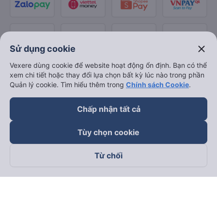
close
Sử dụng cookie
Vexere dùng cookie để website hoạt động ổn định. Bạn có thể
xem chi tiết hoặc thay đổi lựa chọn bất kỳ lúc nào trong phần
Quản lý cookie. Tìm hiểu thêm trong
Chính sách Cookie
.
Chấp nhận tất cả
Tùy chọn cookie
Từ chối
Theo dõi chúng tôi trên
Facebook
Tiktok
Youtube
Công ty TNHH Thương Mại Dịch Vụ Vexere