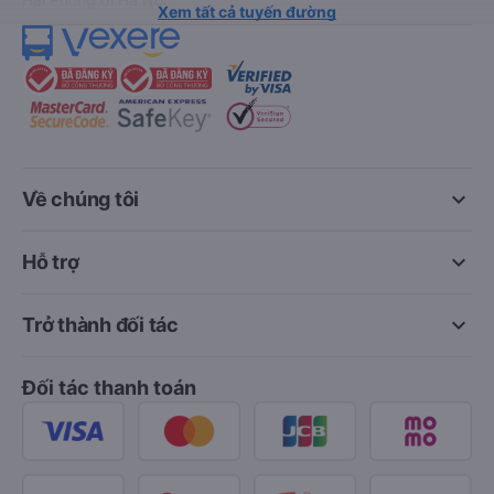
Xem tất cả tuyến đường
keyboard_arrow_down
Về chúng tôi
keyboard_arrow_down
Hỗ trợ
keyboard_arrow_down
Trở thành đối tác
Đối tác thanh toán