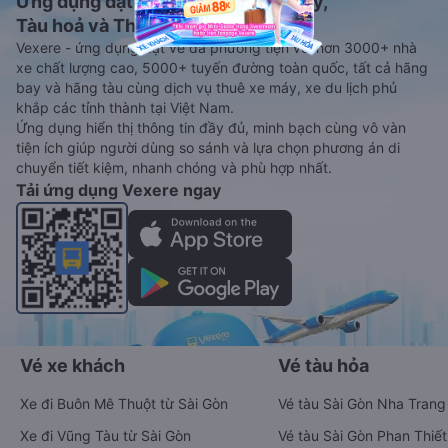
Ứng dụng đặt vé Xe khách, Máy bay,
Tàu hoả và Thuê xe
Vexere - ứng dụng đặt vé đa phương tiện với hơn 3000+ nhà
xe chất lượng cao, 5000+ tuyến đường toàn quốc, tất cả hãng
bay và hãng tàu cùng dịch vụ thuê xe máy, xe du lịch phủ
khắp các tỉnh thành tại Việt Nam.
Ứng dụng hiển thị thông tin đầy đủ, minh bạch cùng vô vàn
tiện ích giúp người dùng so sánh và lựa chọn phương án di
chuyển tiết kiệm, nhanh chóng và phù hợp nhất.
Tải ứng dụng Vexere ngay
Vé xe khách
Vé tàu hỏa
Xe đi Buôn Mê Thuột từ Sài Gòn
Vé tàu Sài Gòn Nha Trang
Xe đi Vũng Tàu từ Sài Gòn
Vé tàu Sài Gòn Phan Thiết