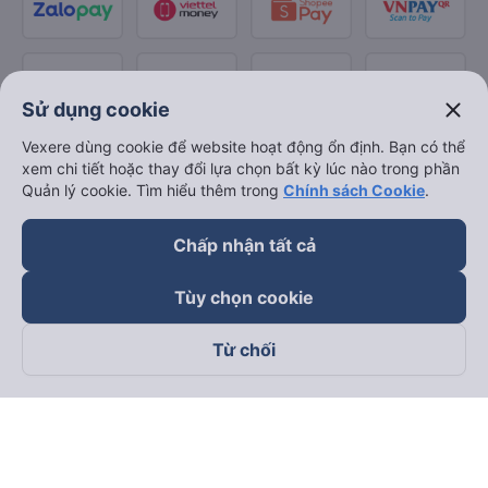
close
Sử dụng cookie
Vexere dùng cookie để website hoạt động ổn định. Bạn có thể
xem chi tiết hoặc thay đổi lựa chọn bất kỳ lúc nào trong phần
Quản lý cookie. Tìm hiểu thêm trong
Chính sách Cookie
.
Chấp nhận tất cả
Tùy chọn cookie
Từ chối
Theo dõi chúng tôi trên
Facebook
Tiktok
Youtube
Công ty TNHH Thương Mại Dịch Vụ Vexere