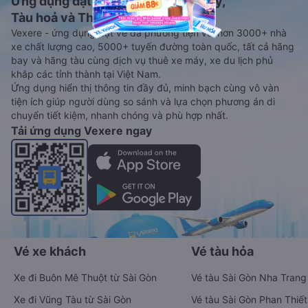
Ứng dụng đặt vé Xe khách, Máy bay,
Tàu hoả và Thuê xe
Vexere - ứng dụng đặt vé đa phương tiện với hơn 3000+ nhà
xe chất lượng cao, 5000+ tuyến đường toàn quốc, tất cả hãng
bay và hãng tàu cùng dịch vụ thuê xe máy, xe du lịch phủ
khắp các tỉnh thành tại Việt Nam.
Ứng dụng hiển thị thông tin đầy đủ, minh bạch cùng vô vàn
tiện ích giúp người dùng so sánh và lựa chọn phương án di
chuyển tiết kiệm, nhanh chóng và phù hợp nhất.
Tải ứng dụng Vexere ngay
Vé xe khách
Vé tàu hỏa
Xe đi Buôn Mê Thuột từ Sài Gòn
Vé tàu Sài Gòn Nha Trang
Xe đi Vũng Tàu từ Sài Gòn
Vé tàu Sài Gòn Phan Thiết