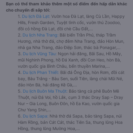
Bạn có thể tham khảo thêm một số điểm đến hấp dẫn khác
cho chuyến đi sắp tới:
1.
Du lịch Đà Lạt:
Vườn hoa Đà Lạt, làng Cù Lần, Happy
Hills, Fresh Garden, Tuyệt tình cốc, vườn thú Zoodoo,
đồi cỏ hồng Đà Lạt, đồi chè Cầu Đất,...
2.
Du lịch Nha Trang:
Bãi biển Trần Phú, tháp Trầm
Hương, nhà thờ đá, chợ đêm Nha Trang, đảo Hòn Mun,
nhà ga Nha Trang, đảo Điệp Sơn, thác bà Ponagar,...
3.
Du lịch Vũng Tàu:
Ngọn hải đăng, Bãi Sau, Hồ Mây,
mũi Nghinh Phong, hồ Đá Xanh, đồi Con Heo, hòn Bà,
vườn quốc gia Bình Châu, bến thuyền Marina,...
4.
Du lịch Phan Thiết:
Bãi đá Ông Địa, hòn Rơm, đồi cát
bay, Bàu Trắng - Bàu Sen, suối Tiên, làng chài Mũi Né,
đảo Hòn Bà, hải đăng Kê Gà,...
5.
Du lịch Buôn Ma Thuột:
Bảo tàng cà phê Buôn Mê
Thuột, núi Đá Voi, hồ Lắk, cụm 3 thác Dray Sap – Dray
Nur – Gia Long, Buôn Đôn, hồ Ea Kao, vườn quốc gia
Chư Yang Shin,...
6.
Du lịch Sapa:
Nhà thờ đá Sapa, bảo tàng Sapa, núi
Hàm Rồng, bản Cát Cát, thác Tiên Sa, thung lũng Hoa
Hồng, thung lũng Mường Hoa,...