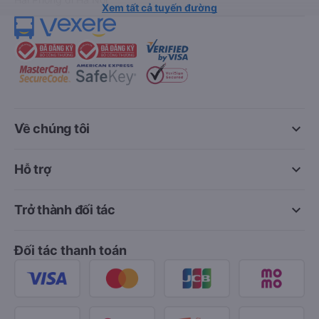
Xem tất cả tuyến đường
keyboard_arrow_down
Về chúng tôi
keyboard_arrow_down
Hỗ trợ
keyboard_arrow_down
Trở thành đối tác
Đối tác thanh toán