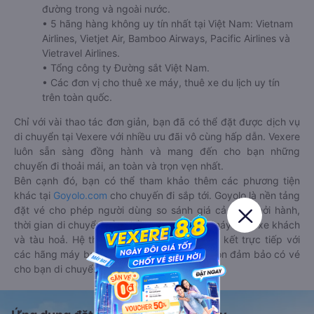
đường trong và ngoài nước.
• 5 hãng hàng không uy tín nhất tại Việt Nam: Vietnam
Airlines, Vietjet Air, Bamboo Airways, Pacific Airlines và
Vietravel Airlines.
• Tổng công ty Đường sắt Việt Nam.
• Các đơn vị cho thuê xe máy, thuê xe du lịch uy tín
trên toàn quốc.
Chỉ với vài thao tác đơn giản, bạn đã có thể đặt được dịch vụ
di chuyển tại Vexere với nhiều ưu đãi vô cùng hấp dẫn. Vexere
luôn sẵn sàng đồng hành và mang đến cho bạn những
chuyến đi thoải mái, an toàn và trọn vẹn nhất.
Bên cạnh đó, bạn có thể tham khảo thêm các phương tiện
khác tại
Goyolo.com
cho chuyến đi sắp tới. Goyolo là nền tảng
đặt vé cho phép người dùng so sánh giá cả, giờ khởi hành,
thời gian di chuyển của nhiều phương tiện máy bay, xe khách
và tàu hoả. Hệ thống của Goyolo được liên kết trực tiếp với
các hãng máy bay, xe khách và tàu hoả, luôn đảm bảo có vé
cho bạn di chuyển.