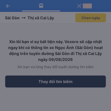
arrow_back
Tải app Vexere ngay!
Tải app Vexere
-30k
Mở app
Mở app
Nhận ưu đãi thành viên độc
-30k/ghế khi đặt vé máy bay qua
quyền
app
Sài Gòn
Thị xã Cai Lậy
Chọn ngày
Xin lỗi bạn vì sự bất tiện này. Vexere sẽ cập nhật
ngay khi có thông tin xe Ngọc Ánh (Sài Gòn) hoạt
động trên tuyến đường Sài Gòn đi Thị xã Cai Lậy
ngày 09/08/2026
Xin bạn vui lòng thay đổi tuyến đường tìm kiếm
Thay đổi tìm kiếm