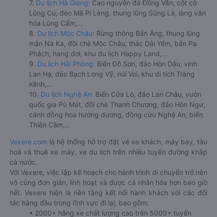
7.
Du lịch Hà Giang:
Cao nguyên đá Đồng Văn, cột cờ
Lũng Cú, đèo Mã Pí Lèng, thung lũng Sủng Là, làng văn
hóa Lũng Cẩm,...
8.
Du lịch Mộc Châu:
Rừng thông Bản Áng, thung lũng
mận Nà Ka, đồi chè Mộc Châu, thác Dải Yếm, bản Pa
Phách, hang dơi, khu du lịch Happy Land,...
9.
Du lịch Hải Phòng:
Biển Đồ Sơn, đảo Hòn Dấu, vịnh
Lan Hạ, đảo Bạch Long Vỹ, núi Voi, khu di tích Tràng
Kênh,...
10.
Du lịch Nghệ An:
Biển Cửa Lò, đảo Lan Châu, vườn
quốc gia Pù Mát, đồi chè Thanh Chương, đảo Hòn Ngư,
cánh đồng hoa hướng dương, đồng cừu Nghệ An, biển
Thiên Cầm,...
Vexere.com
là hệ thống hỗ trợ đặt vé xe khách, máy bay, tàu
hoả và thuê xe máy, xe du lịch trên nhiều tuyến đường khắp
cả nước.
Với Vexere, việc lập kế hoạch cho hành trình di chuyển trở nên
vô cùng đơn giản, linh hoạt và được cá nhân hóa hơn bao giờ
hết. Vexere hiện là nền tảng kết nối hành khách với các đối
tác hàng đầu trong lĩnh vực đi lại, bao gồm:
• 2000+ hãng xe chất lượng cao trên 5000+ tuyến