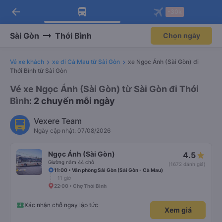
arrow_back
Tải app Vexere ngay!
Tải app Vexere
-30k
Mở app
Mở app
Nhận ưu đãi thành viên độc
-30k/ghế khi đặt vé máy bay qua
quyền
app
Sài Gòn
Thới Bình
Chọn ngày
Vé xe khách
xe đi Cà Mau từ Sài Gòn
xe Ngọc Ánh (Sài Gòn) đi
Thới Bình từ Sài Gòn
Vé xe Ngọc Ánh (Sài Gòn) từ Sài Gòn đi Thới
Bình
: 2 chuyến mỗi ngày
Vexere Team
Ngày cập nhật: 07/08/2026
Ngọc Ánh (Sài Gòn)
4.5
Giường nằm 44 chỗ
(1672 đánh giá)
11:00 • Văn phòng Sài Gòn (Sài Gòn - Cà Mau)
11 giờ
22:00 • Chợ Thới Bình
Xác nhận chỗ ngay lập tức
Xem giá