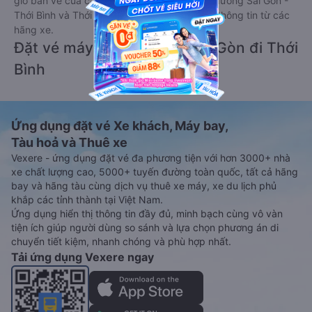
giờ bán vé của các hãng xe khách đi tuyến đường Sài Gòn -
Thới Bình và Thới Bình - Sài Gòn ngay khi có thông tin từ các
hãng xe.
Đặt vé máy bay giá rẻ từ Sài Gòn đi Thới
Bình
Ứng dụng đặt vé Xe khách, Máy bay,
Tàu hoả và Thuê xe
Vexere - ứng dụng đặt vé đa phương tiện với hơn 3000+ nhà
xe chất lượng cao, 5000+ tuyến đường toàn quốc, tất cả hãng
bay và hãng tàu cùng dịch vụ thuê xe máy, xe du lịch phủ
khắp các tỉnh thành tại Việt Nam.
Ứng dụng hiển thị thông tin đầy đủ, minh bạch cùng vô vàn
tiện ích giúp người dùng so sánh và lựa chọn phương án di
chuyển tiết kiệm, nhanh chóng và phù hợp nhất.
Tải ứng dụng Vexere ngay