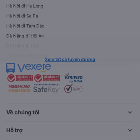
Hà Nội đi Hạ Long
Hà Nội đi Sa Pa
Hà Nội đi Tam Đảo
Đà Nẵng đi Hội An
Đà Nẵng đi Huế
Hải Phòng đi Hà Nội
Xem tất cả tuyến đường
keyboard_arrow_down
Về chúng tôi
keyboard_arrow_down
Hỗ trợ