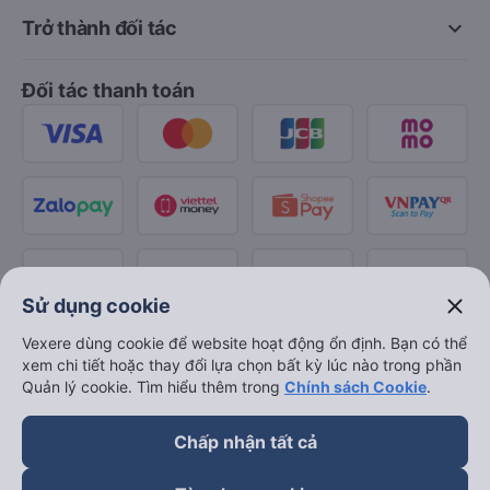
keyboard_arrow_down
Trở thành đối tác
Đối tác thanh toán
close
Sử dụng cookie
Vexere dùng cookie để website hoạt động ổn định. Bạn có thể
xem chi tiết hoặc thay đổi lựa chọn bất kỳ lúc nào trong phần
Quản lý cookie. Tìm hiểu thêm trong
Chính sách Cookie
.
Chấp nhận tất cả