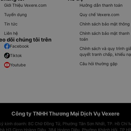
Giới Thiệu Vexere.com
Hướng dẫn thanh toán
Tuyển dụng
Quy chế Vexere.com
Tin tức
Chính sách bảo mật thông 
Liên hệ
Chính sách bảo mật thanh
eo dõi chúng tôi trên
toán
Facebook
Chính sách và quy trình giả
quyết tranh chấp, khiếu nạ
Tiktok
Câu hỏi thường gặp
Youtube
Công ty TNHH Thương Mại Dịch Vụ Vexere
 ký kinh doanh: 8C Chữ Đồng Tử, Phường Tân Sơn Nhất, TP. Hồ Chí M
nhà H3 Circo Hoàng Diệu, 384 Hoàng Diệu, Phường Khánh Hội, TP Hồ