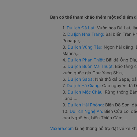
Bạn có thể tham khảo thêm một số điểm đế
1.
Du lịch Đà Lạt:
Vườn hoa Đà Lạt, là
2.
Du lịch Nha Trang:
Bãi biển Trần 
Ponagar,...
3.
Du lịch Vũng Tàu:
Ngọn hải đăng, 
Marina,...
4.
Du lịch Phan Thiết:
Bãi đá Ông Địa,
5.
Du lịch Buôn Ma Thuột:
Bảo tàng c
vườn quốc gia Chư Yang Shin,...
6.
Du lịch Sapa:
Nhà thờ đá Sapa, bả
7.
Du lịch Hà Giang:
Cao nguyên đá Đồ
8.
Du lịch Mộc Châu:
Rừng thông Bản 
Land,...
9.
Du lịch Hải Phòng:
Biển Đồ Sơn, đả
10.
Du lịch Nghệ An:
Biển Cửa Lò, đ
cừu Nghệ An, biển Thiên Cầm,...
Vexere.com
là hệ thống hỗ trợ đặt vé xe k