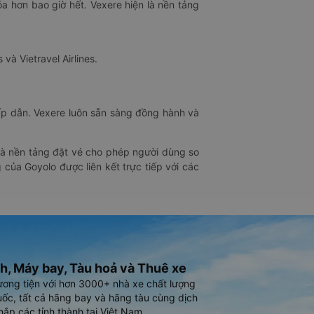
óa hơn bao giờ hết. Vexere hiện là nền tảng
 và Vietravel Airlines.
hấp dẫn. Vexere luôn sẵn sàng đồng hành và
 là nền tảng đặt vé cho phép người dùng so
 của Goyolo được liên kết trực tiếp với các
h, Máy bay, Tàu hoả và Thuê xe
ương tiện với hơn 3000+ nhà xe chất lượng
ốc, tất cả hãng bay và hãng tàu cùng dịch
hắp các tỉnh thành tại Việt Nam.