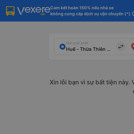
Cam kết hoàn 150% nếu nhà xe

không cung cấp dịch vụ vận chuyển (*)
in
Nơi xuất phát
import_export
Xin lỗi bạn vì sự bất tiện này