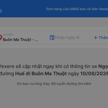
Đơn hàng của tôi
Mở bán vé trên Vexe
fo
Nơi đến
add
Nhập ngày đi
Thêm
. Vexere sẽ cập nhật ngay khi có thông tin xe
Ngọ
đường
Huế đi Buôn Ma Thuột
ngày
10/08/202
Xin bạn vui lòng thay đổi tuyến đường tìm kiếm