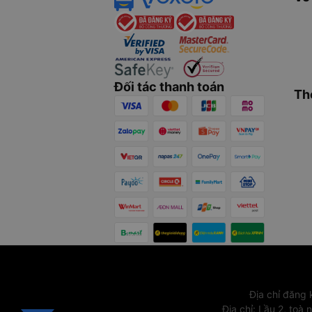
Đối tác thanh toán
Th
Địa chỉ đăng
Địa chỉ
:
Lầu 2, toà 