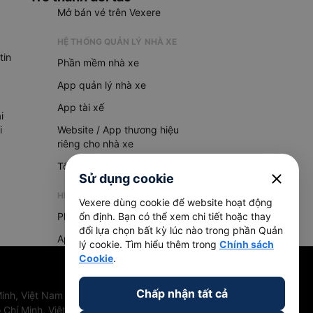
Mở bán vé trên Vexere
HỆ THỐNG QUẢN LÝ NHÀ XE
tin
Phần mềm nhà xe
App quản lý nhà xe
App tài xế
i
i
Website / App thương hiệu
riêng cho nhà xe
Tổng đài AI
close
Sử dụng cookie
HỆ THỐNG QUẢN LÝ HÀNG HOÁ
Vexere dùng cookie để website hoạt động
Phần mềm quản lý hàng hoá
ổn định. Bạn có thể xem chi tiết hoặc thay
đổi lựa chọn bất kỳ lúc nào trong phần Quản
App quản lý hàng hoá
lý cookie. Tìm hiểu thêm trong
Chính sách
Cookie
.
Chấp nhận tất cả
inh, Việt Nam
 Chí Minh, Việt Nam