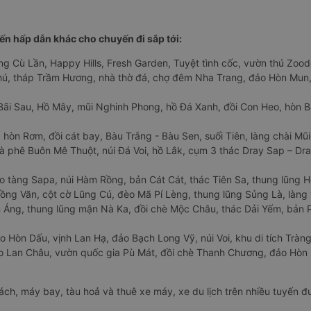
n hấp dẫn khác cho chuyến đi sắp tới:
ng Cù Lần, Happy Hills, Fresh Garden, Tuyệt tình cốc, vườn thú Zoodo
Phú, tháp Trầm Hương, nhà thờ đá, chợ đêm Nha Trang, đảo Hòn Mun,
Bãi Sau, Hồ Mây, mũi Nghinh Phong, hồ Đá Xanh, đồi Con Heo, hòn B
 hòn Rơm, đồi cát bay, Bàu Trắng - Bàu Sen, suối Tiên, làng chài Mũi
à phê Buôn Mê Thuột, núi Đá Voi, hồ Lắk, cụm 3 thác Dray Sap – Dra
o tàng Sapa, núi Hàm Rồng, bản Cát Cát, thác Tiên Sa, thung lũng 
ng Văn, cột cờ Lũng Cú, đèo Mã Pí Lèng, thung lũng Sủng Là, làng 
Áng, thung lũng mận Nà Ka, đồi chè Mộc Châu, thác Dải Yếm, bản P
o Hòn Dấu, vịnh Lan Hạ, đảo Bạch Long Vỹ, núi Voi, khu di tích Tràng
ảo Lan Châu, vườn quốc gia Pù Mát, đồi chè Thanh Chương, đảo Hò
hách, máy bay, tàu hoả và thuê xe máy, xe du lịch trên nhiều tuyến 