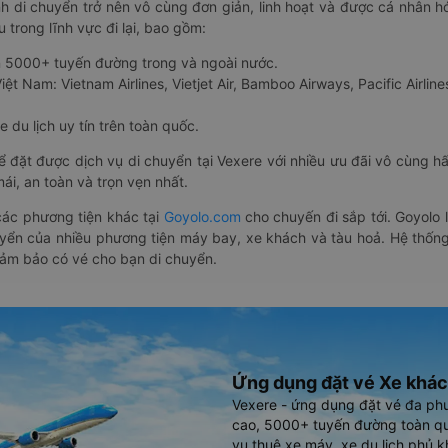
nh di chuyển trở nên vô cùng đơn giản, linh hoạt và được cá nhân h
 trong lĩnh vực đi lại, bao gồm:
n 5000+ tuyến đường trong và ngoài nước.
ệt Nam: Vietnam Airlines, Vietjet Air, Bamboo Airways, Pacific Airlines
 du lịch uy tín trên toàn quốc.
thể đặt được dịch vụ di chuyển tại Vexere với nhiều ưu đãi vô cùng 
i, an toàn và trọn vẹn nhất.
ác phương tiện khác tại
Goyolo.com
cho chuyến đi sắp tới. Goyolo
huyển của nhiều phương tiện máy bay, xe khách và tàu hoả. Hệ thống
đảm bảo có vé cho bạn di chuyển.
Ứng dụng đặt vé Xe khác
Vexere - ứng dụng đặt vé đa ph
cao, 5000+ tuyến đường toàn qu
vụ thuê xe máy, xe du lịch phủ k