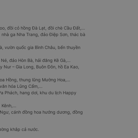
o, đồi cỏ hồng Đà Lạt, đồi chè Cầu Đất,...
 nhà ga Nha Trang, đảo Điệp Sơn, thác bà
à, vườn quốc gia Bình Châu, bến thuyền
 Né, đảo Hòn Bà, hải đăng Kê Gà,...
y Nur – Gia Long, Buôn Đôn, hồ Ea Kao,
Hoa Hồng, thung lũng Mường Hoa,...
văn hóa Lũng Cẩm,...
a Phách, hang dơi, khu du lịch Happy
 Kênh,...
n Ngư, cánh đồng hoa hướng dương, đồng
đường khắp cả nước.