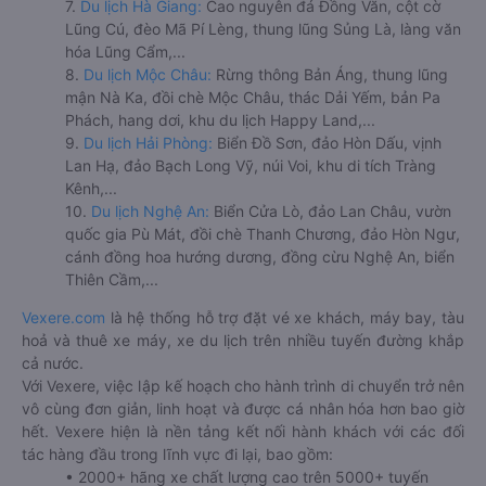
7.
Du lịch Hà Giang:
Cao nguyên đá Đồng Văn, cột cờ
Lũng Cú, đèo Mã Pí Lèng, thung lũng Sủng Là, làng văn
hóa Lũng Cẩm,...
8.
Du lịch Mộc Châu:
Rừng thông Bản Áng, thung lũng
mận Nà Ka, đồi chè Mộc Châu, thác Dải Yếm, bản Pa
Phách, hang dơi, khu du lịch Happy Land,...
9.
Du lịch Hải Phòng:
Biển Đồ Sơn, đảo Hòn Dấu, vịnh
Lan Hạ, đảo Bạch Long Vỹ, núi Voi, khu di tích Tràng
Kênh,...
10.
Du lịch Nghệ An:
Biển Cửa Lò, đảo Lan Châu, vườn
quốc gia Pù Mát, đồi chè Thanh Chương, đảo Hòn Ngư,
cánh đồng hoa hướng dương, đồng cừu Nghệ An, biển
Thiên Cầm,...
Vexere.com
là hệ thống hỗ trợ đặt vé xe khách, máy bay, tàu
hoả và thuê xe máy, xe du lịch trên nhiều tuyến đường khắp
cả nước.
Với Vexere, việc lập kế hoạch cho hành trình di chuyển trở nên
vô cùng đơn giản, linh hoạt và được cá nhân hóa hơn bao giờ
hết. Vexere hiện là nền tảng kết nối hành khách với các đối
tác hàng đầu trong lĩnh vực đi lại, bao gồm:
• 2000+ hãng xe chất lượng cao trên 5000+ tuyến