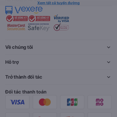
Xem tất cả tuyến đường
keyboard_arrow_down
Về chúng tôi
keyboard_arrow_down
Hỗ trợ
keyboard_arrow_down
Trở thành đối tác
Đối tác thanh toán