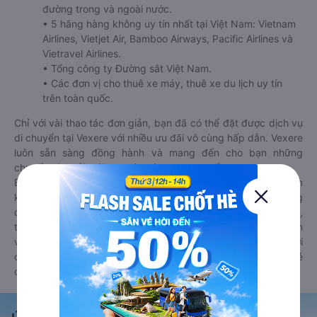
đường trong và ngoài nước.
• 5 hãng hàng không uy tín nhất tại Việt Nam: Vietnam
Airlines, Vietjet Air, Bamboo Airways, Pacific Airlines và
Vietravel Airlines.
• Tổng công ty Đường sắt Việt Nam.
• Các đơn vị cho thuê xe máy, thuê xe du lịch uy tín
trên toàn quốc.
Chỉ với vài thao tác đơn giản, bạn đã có thể đặt được dịch vụ
di chuyển tại Vexere với nhiều ưu đãi vô cùng hấp dẫn. Vexere
luôn sẵn sàng đồng hành và mang đến cho bạn những
chuyến đi thoải mái, an toàn và trọn vẹn nhất.
Bên cạnh đó, bạn có thể tham khảo thêm các phương tiện
khác tại
Goyolo.com
cho chuyến đi sắp tới. Goyolo là nền tảng
đặt vé cho phép người dùng so sánh giá cả, giờ khởi hành,
thời gian di chuyển của nhiều phương tiện máy bay, xe khách
và tàu hoả. Hệ thống của Goyolo được liên kết trực tiếp với
các hãng máy bay, xe khách và tàu hoả, luôn đảm bảo có vé
cho bạn di chuyển.