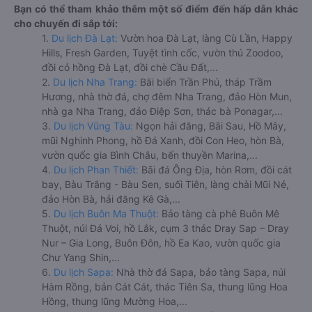
Bạn có thể tham khảo thêm một số điểm đến hấp dẫn khác
cho chuyến đi sắp tới:
1.
Du lịch Đà Lạt:
Vườn hoa Đà Lạt, làng Cù Lần, Happy
Hills, Fresh Garden, Tuyệt tình cốc, vườn thú Zoodoo,
đồi cỏ hồng Đà Lạt, đồi chè Cầu Đất,...
2.
Du lịch Nha Trang:
Bãi biển Trần Phú, tháp Trầm
Hương, nhà thờ đá, chợ đêm Nha Trang, đảo Hòn Mun,
nhà ga Nha Trang, đảo Điệp Sơn, thác bà Ponagar,...
3.
Du lịch Vũng Tàu:
Ngọn hải đăng, Bãi Sau, Hồ Mây,
mũi Nghinh Phong, hồ Đá Xanh, đồi Con Heo, hòn Bà,
vườn quốc gia Bình Châu, bến thuyền Marina,...
4.
Du lịch Phan Thiết:
Bãi đá Ông Địa, hòn Rơm, đồi cát
bay, Bàu Trắng - Bàu Sen, suối Tiên, làng chài Mũi Né,
đảo Hòn Bà, hải đăng Kê Gà,...
5.
Du lịch Buôn Ma Thuột:
Bảo tàng cà phê Buôn Mê
Thuột, núi Đá Voi, hồ Lắk, cụm 3 thác Dray Sap – Dray
Nur – Gia Long, Buôn Đôn, hồ Ea Kao, vườn quốc gia
Chư Yang Shin,...
6.
Du lịch Sapa:
Nhà thờ đá Sapa, bảo tàng Sapa, núi
Hàm Rồng, bản Cát Cát, thác Tiên Sa, thung lũng Hoa
Hồng, thung lũng Mường Hoa,...