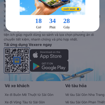
Ứng dụng đặt vé Xe khách, Máy bay,
Tàu hoả và Thuê xe
Vexere - ứng dụng đặt vé đa phương tiện với hơn 3000+ nhà
xe chất lượng cao, 5000+ tuyến đường toàn quốc, tất cả hãng
bay và hãng tàu cùng dịch vụ thuê xe máy, xe du lịch phủ
khắp các tỉnh thành tại Việt Nam.
Ứng dụng hiển thị thông tin đầy đủ, minh bạch cùng vô vàn
tiện ích giúp người dùng so sánh và lựa chọn phương án di
chuyển tiết kiệm, nhanh chóng và phù hợp nhất.
Tải ứng dụng Vexere ngay
Vé xe khách
Vé tàu hỏa
Xe đi Buôn Mê Thuột từ Sài Gòn
Vé tàu Sài Gòn Nha Trang
Xe đi Vũng Tàu từ Sài Gòn
Vé tàu Sài Gòn Phan Thiết