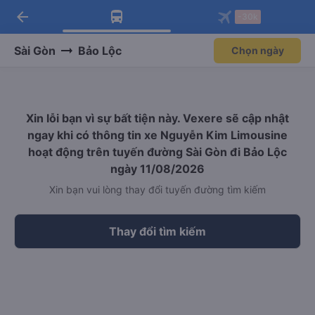
arrow_back
Tải app Vexere ngay!
Tải app Vexere
-30k
Mở app
Mở app
Nhận ưu đãi thành viên độc
-30k/ghế khi đặt vé máy bay qua
quyền
app
Sài Gòn
Bảo Lộc
Chọn ngày
Xin lỗi bạn vì sự bất tiện này. Vexere sẽ cập nhật
ngay khi có thông tin xe Nguyễn Kim Limousine
hoạt động trên tuyến đường Sài Gòn đi Bảo Lộc
ngày 11/08/2026
Xin bạn vui lòng thay đổi tuyến đường tìm kiếm
Thay đổi tìm kiếm