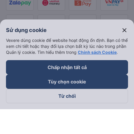
close
Sử dụng cookie
Vexere dùng cookie để website hoạt động ổn định. Bạn có thể
xem chi tiết hoặc thay đổi lựa chọn bất kỳ lúc nào trong phần
Quản lý cookie. Tìm hiểu thêm trong
Chính sách Cookie
.
Chấp nhận tất cả
Tùy chọn cookie
Từ chối
Theo dõi chúng tôi trên
Facebook
Tiktok
Youtube
Công ty TNHH Thương Mại Dịch Vụ Vexere