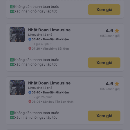
Không cần thanh toán trước
Xem giá
Xác nhận chỗ ngay lập tức
star_rate
Nhật Đoan Limousine
4.6
Limousine 12 chỗ
(653 đánh giá)
05:40 • Bưu điện Gia Kiệm
1 giờ 40 phút
07:20 • Văn phòng Sài Gòn
Không cần thanh toán trước
Xem giá
Xác nhận chỗ ngay lập tức
star_rate
Nhật Đoan Limousine
4.6
Limousine 12 chỗ
(653 đánh giá)
05:40 • Bưu điện Gia Kiệm
2 giờ 25 phút
08:05 • Sân bay Tân Sơn Nhất
Không cần thanh toán trước
Xem giá
Xác nhận chỗ ngay lập tức