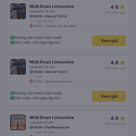
star_rate
Nhật Đoan Limousine
4.6
Limousine 12 chỗ
(653 đánh giá)
06:20 • Giáo xứ Trà Cổ
1 giờ 45 phút
08:05 • Sân bay Tân Sơn Nhất
Không cần thanh toán trước
Xem giá
Xác nhận chỗ ngay lập tức
star_rate
Nhật Đoan Limousine
4.6
Limousine 12 chỗ
(653 đánh giá)
06:20 • Giáo xứ Trà Cổ
1 giờ
07:20 • Văn phòng Sài Gòn
Không cần thanh toán trước
Xem giá
Xác nhận chỗ ngay lập tức
star_rate
Nhật Đoan Limousine
4.6
Limousine 9 chỗ
(653 đánh giá)
06:25 • Chợ Phương Lâm
3 giờ 40 phút