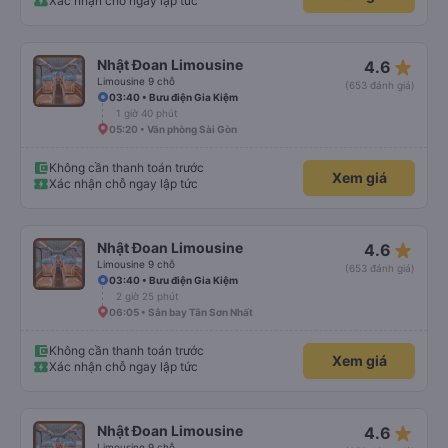
Xác nhận chỗ ngay lập tức
star_rate
Nhật Đoan Limousine
4.6
Limousine 9 chỗ
(653 đánh giá)
03:40 • Bưu điện Gia Kiệm
1 giờ 40 phút
05:20 • Văn phòng Sài Gòn
Không cần thanh toán trước
Xem giá
Xác nhận chỗ ngay lập tức
star_rate
Nhật Đoan Limousine
4.6
Limousine 9 chỗ
(653 đánh giá)
03:40 • Bưu điện Gia Kiệm
2 giờ 25 phút
06:05 • Sân bay Tân Sơn Nhất
Không cần thanh toán trước
Xem giá
Xác nhận chỗ ngay lập tức
star_rate
Nhật Đoan Limousine
4.6
Limousine 9 chỗ