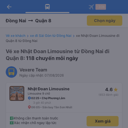
arrow_back
Tải app Vexere ngay!
Tải app Vexere
-30k
Mở app
Mở app
Nhận ưu đãi thành viên độc
-30k/ghế khi đặt vé máy bay qua
quyền
app
Đồng Nai
Quận 8
Chọn ngày
Vé xe khách
xe đi Sài Gòn từ Đồng Nai
xe Nhật Đoan Limousine đi
Quận 8 từ Đồng Nai
Vé xe Nhật Đoan Limousine từ Đồng Nai đi
Quận 8
: 118 chuyến mỗi ngày
Vexere Team
Ngày cập nhật: 07/08/2026
Nhật Đoan Limousine
4.6
Limousine 9 chỗ
(653 đánh giá)
02:25 • Chợ Phương Lâm
3 giờ 40 phút
06:05 • Sân bay Tân Sơn Nhất
Không cần thanh toán trước
Xem giá
Xác nhận chỗ ngay lập tức