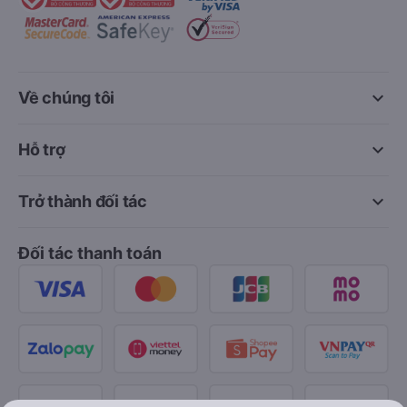
keyboard_arrow_down
Về chúng tôi
keyboard_arrow_down
Hỗ trợ
keyboard_arrow_down
Trở thành đối tác
Đối tác thanh toán