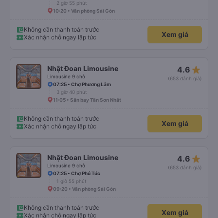
2 giờ 55 phút
10:20 • Văn phòng Sài Gòn
Không cần thanh toán trước
Xem giá
Xác nhận chỗ ngay lập tức
star_rate
Nhật Đoan Limousine
4.6
Limousine 9 chỗ
(653 đánh giá)
07:25 • Chợ Phương Lâm
3 giờ 40 phút
11:05 • Sân bay Tân Sơn Nhất
Không cần thanh toán trước
Xem giá
Xác nhận chỗ ngay lập tức
star_rate
Nhật Đoan Limousine
4.6
Limousine 9 chỗ
(653 đánh giá)
07:25 • Chợ Phú Túc
1 giờ 55 phút
09:20 • Văn phòng Sài Gòn
Không cần thanh toán trước
Xem giá
Xác nhận chỗ ngay lập tức