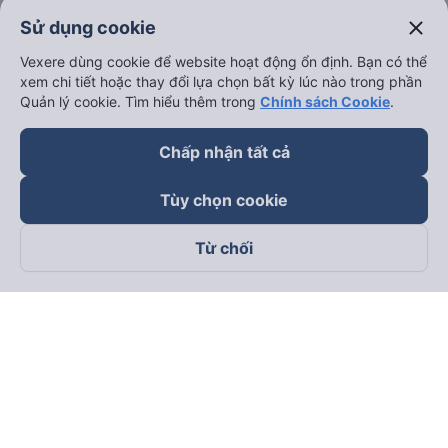
close
Sử dụng cookie
Vexere dùng cookie để website hoạt động ổn định. Bạn có thể
xem chi tiết hoặc thay đổi lựa chọn bất kỳ lúc nào trong phần
Quản lý cookie. Tìm hiểu thêm trong
Chính sách Cookie
.
Chấp nhận tất cả
Tùy chọn cookie
Từ chối
Theo dõi chúng tôi trên
Facebook
Tiktok
Youtube
Công ty TNHH Thương Mại Dịch Vụ Vexere
Địa chỉ đăng ký kinh doanh: 8C Chữ Đồng Tử, Phường Tân
Sơn Nhất, TP. Hồ Chí Minh, Việt Nam
Địa chỉ
:
Lầu 2, toà nhà H3 Circo Hoàng Diệu, 384 Hoàng Diệu,