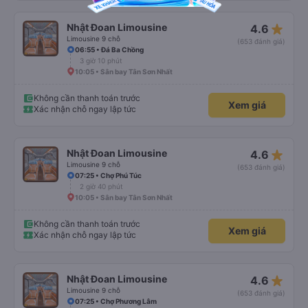
star_rate
Nhật Đoan Limousine
4.6
Limousine 9 chỗ
(653 đánh giá)
06:55 • Đá Ba Chồng
3 giờ 10 phút
10:05 • Sân bay Tân Sơn Nhất
Không cần thanh toán trước
Xem giá
Xác nhận chỗ ngay lập tức
star_rate
Nhật Đoan Limousine
4.6
Limousine 9 chỗ
(653 đánh giá)
07:25 • Chợ Phú Túc
2 giờ 40 phút
10:05 • Sân bay Tân Sơn Nhất
Không cần thanh toán trước
Xem giá
Xác nhận chỗ ngay lập tức
star_rate
Nhật Đoan Limousine
4.6
Limousine 9 chỗ
(653 đánh giá)
07:25 • Chợ Phương Lâm