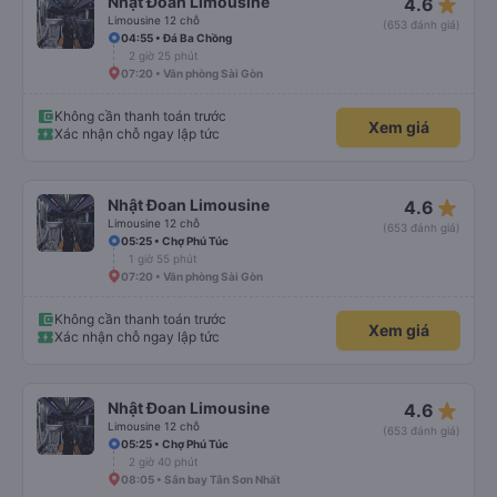
star_rate
Nhật Đoan Limousine
4.6
Limousine 12 chỗ
(653 đánh giá)
04:55 • Đá Ba Chồng
2 giờ 25 phút
07:20 • Văn phòng Sài Gòn
Không cần thanh toán trước
Xem giá
Xác nhận chỗ ngay lập tức
star_rate
Nhật Đoan Limousine
4.6
Limousine 12 chỗ
(653 đánh giá)
05:25 • Chợ Phú Túc
1 giờ 55 phút
07:20 • Văn phòng Sài Gòn
Không cần thanh toán trước
Xem giá
Xác nhận chỗ ngay lập tức
star_rate
Nhật Đoan Limousine
4.6
Limousine 12 chỗ
(653 đánh giá)
05:25 • Chợ Phú Túc
2 giờ 40 phút
08:05 • Sân bay Tân Sơn Nhất