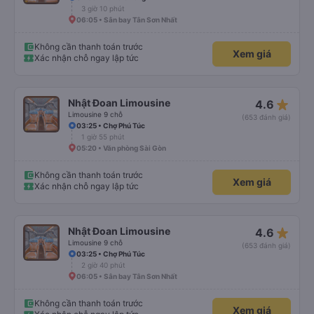
3 giờ 10 phút
06:05 • Sân bay Tân Sơn Nhất
Không cần thanh toán trước
Xem giá
Xác nhận chỗ ngay lập tức
star_rate
Nhật Đoan Limousine
4.6
Limousine 9 chỗ
(653 đánh giá)
03:25 • Chợ Phú Túc
1 giờ 55 phút
05:20 • Văn phòng Sài Gòn
Không cần thanh toán trước
Xem giá
Xác nhận chỗ ngay lập tức
star_rate
Nhật Đoan Limousine
4.6
Limousine 9 chỗ
(653 đánh giá)
03:25 • Chợ Phú Túc
2 giờ 40 phút
06:05 • Sân bay Tân Sơn Nhất
Không cần thanh toán trước
Xem giá