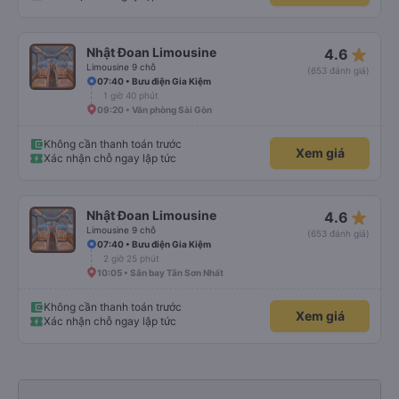
star_rate
Nhật Đoan Limousine
4.6
Limousine 9 chỗ
(653 đánh giá)
07:40 • Bưu điện Gia Kiệm
1 giờ 40 phút
09:20 • Văn phòng Sài Gòn
Không cần thanh toán trước
Xem giá
Xác nhận chỗ ngay lập tức
star_rate
Nhật Đoan Limousine
4.6
Limousine 9 chỗ
(653 đánh giá)
07:40 • Bưu điện Gia Kiệm
2 giờ 25 phút
10:05 • Sân bay Tân Sơn Nhất
Không cần thanh toán trước
Xem giá
Xác nhận chỗ ngay lập tức