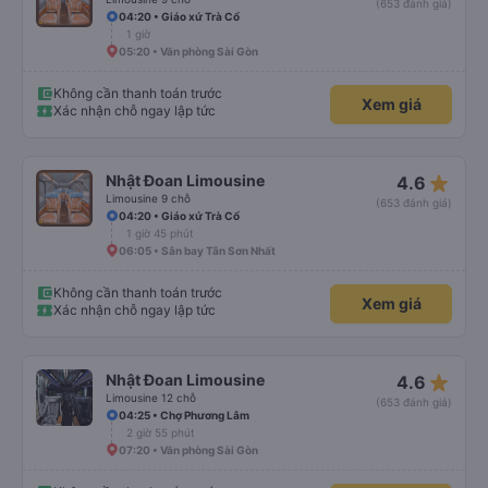
(653 đánh giá)
04:20 • Giáo xứ Trà Cổ
1 giờ
05:20 • Văn phòng Sài Gòn
Không cần thanh toán trước
Xem giá
Xác nhận chỗ ngay lập tức
star_rate
Nhật Đoan Limousine
4.6
Limousine 9 chỗ
(653 đánh giá)
04:20 • Giáo xứ Trà Cổ
1 giờ 45 phút
06:05 • Sân bay Tân Sơn Nhất
Không cần thanh toán trước
Xem giá
Xác nhận chỗ ngay lập tức
star_rate
Nhật Đoan Limousine
4.6
Limousine 12 chỗ
(653 đánh giá)
04:25 • Chợ Phương Lâm
2 giờ 55 phút
07:20 • Văn phòng Sài Gòn