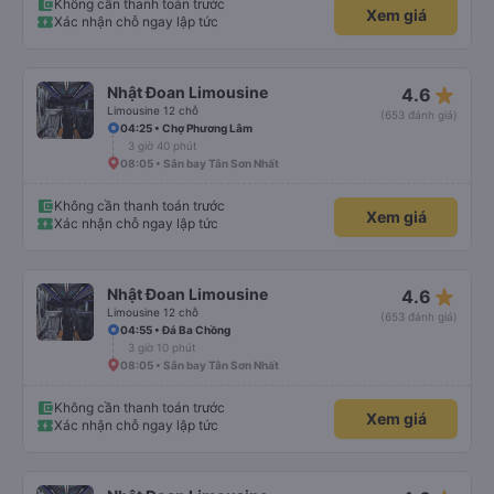
Không cần thanh toán trước
Xem giá
Xác nhận chỗ ngay lập tức
star_rate
Nhật Đoan Limousine
4.6
Limousine 12 chỗ
(653 đánh giá)
04:25 • Chợ Phương Lâm
3 giờ 40 phút
08:05 • Sân bay Tân Sơn Nhất
Không cần thanh toán trước
Xem giá
Xác nhận chỗ ngay lập tức
star_rate
Nhật Đoan Limousine
4.6
Limousine 12 chỗ
(653 đánh giá)
04:55 • Đá Ba Chồng
3 giờ 10 phút
08:05 • Sân bay Tân Sơn Nhất
Không cần thanh toán trước
Xem giá
Xác nhận chỗ ngay lập tức