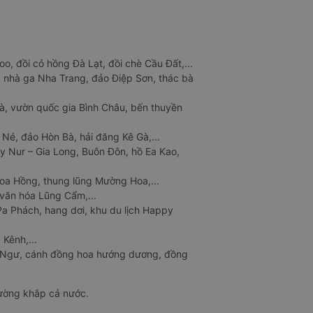
o, đồi cỏ hồng Đà Lạt, đồi chè Cầu Đất,...
 nhà ga Nha Trang, đảo Điệp Sơn, thác bà
à, vườn quốc gia Bình Châu, bến thuyền
 Né, đảo Hòn Bà, hải đăng Kê Gà,...
y Nur – Gia Long, Buôn Đôn, hồ Ea Kao,
Hoa Hồng, thung lũng Mường Hoa,...
văn hóa Lũng Cẩm,...
a Phách, hang dơi, khu du lịch Happy
 Kênh,...
n Ngư, cánh đồng hoa hướng dương, đồng
đường khắp cả nước.