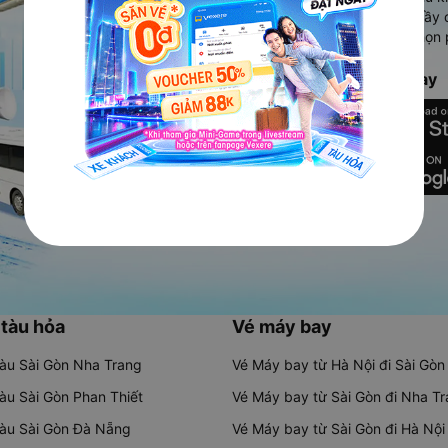
Ứng dụng hiển thị thông tin đầy 
người dùng so sánh và lựa chọn 
chóng và phù hợp nhất.
Tải ứng dụng Vexere ngay
 tàu hỏa
Vé máy bay
tàu Sài Gòn Nha Trang
Vé Máy bay từ Hà Nội đi Sài Gòn
tàu Sài Gòn Phan Thiết
Vé Máy bay từ Sài Gòn đi Nha T
tàu Sài Gòn Đà Nẵng
Vé Máy bay từ Sài Gòn đi Hà Nội