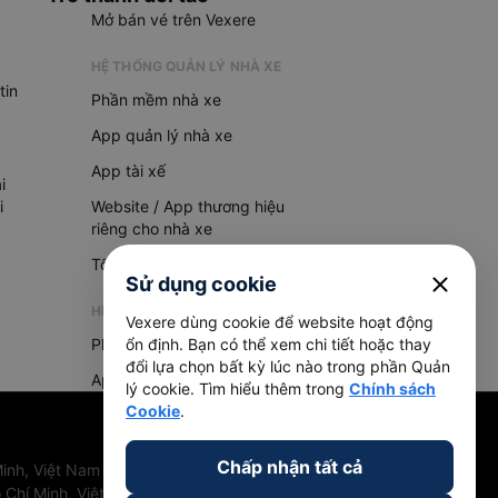
Mở bán vé trên Vexere
HỆ THỐNG QUẢN LÝ NHÀ XE
tin
Phần mềm nhà xe
App quản lý nhà xe
App tài xế
i
i
Website / App thương hiệu
riêng cho nhà xe
Tổng đài AI
close
Sử dụng cookie
HỆ THỐNG QUẢN LÝ HÀNG HOÁ
Vexere dùng cookie để website hoạt động
Phần mềm quản lý hàng hoá
ổn định. Bạn có thể xem chi tiết hoặc thay
đổi lựa chọn bất kỳ lúc nào trong phần Quản
App quản lý hàng hoá
lý cookie. Tìm hiểu thêm trong
Chính sách
Cookie
.
Chấp nhận tất cả
inh, Việt Nam
 Chí Minh, Việt Nam