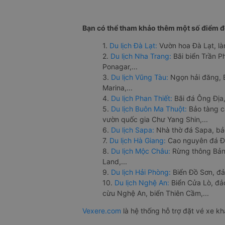
Bạn có thể tham khảo thêm một số điểm đế
1.
Du lịch Đà Lạt:
Vườn hoa Đà Lạt, là
2.
Du lịch Nha Trang:
Bãi biển Trần 
Ponagar,...
3.
Du lịch Vũng Tàu:
Ngọn hải đăng, 
Marina,...
4.
Du lịch Phan Thiết:
Bãi đá Ông Địa,
5.
Du lịch Buôn Ma Thuột:
Bảo tàng c
vườn quốc gia Chư Yang Shin,...
6.
Du lịch Sapa:
Nhà thờ đá Sapa, bả
7.
Du lịch Hà Giang:
Cao nguyên đá Đồ
8.
Du lịch Mộc Châu:
Rừng thông Bản 
Land,...
9.
Du lịch Hải Phòng:
Biển Đồ Sơn, đả
10.
Du lịch Nghệ An:
Biển Cửa Lò, đ
cừu Nghệ An, biển Thiên Cầm,...
Vexere.com
là hệ thống hỗ trợ đặt vé xe k