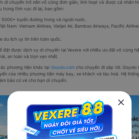
nh di chuyển trở nên vô cùng đơn giản, linh hoạt và được cá nhân h
 trong lĩnh vực đi lại, bao gồm:
n 5000+ tuyến đường trong và ngoài nước.
ệt Nam: Vietnam Airlines, Vietjet Air, Bamboo Airways, Pacific Airlines
 du lịch uy tín trên toàn quốc.
thể đặt được dịch vụ di chuyển tại Vexere với nhiều ưu đãi vô cùng 
i, an toàn và trọn vẹn nhất.
ác phương tiện khác tại
Goyolo.com
cho chuyến đi sắp tới. Goyolo
huyển của nhiều phương tiện máy bay, xe khách và tàu hoả. Hệ thống
đảm bảo có vé cho bạn di chuyển.
Ứng dụng đặt vé Xe khác
Vexere - ứng dụng đặt vé đa ph
cao, 5000+ tuyến đường toàn qu
vụ thuê xe máy, xe du lịch phủ k