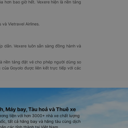
óa hơn bao giờ hết. Vexere hiện là nền tảng
 và Vietravel Airlines.
hấp dẫn. Vexere luôn sẵn sàng đồng hành và
 là nền tảng đặt vé cho phép người dùng so
 của Goyolo được liên kết trực tiếp với các
h, Máy bay, Tàu hoả và Thuê xe
ương tiện với hơn 3000+ nhà xe chất lượng
ốc, tất cả hãng bay và hãng tàu cùng dịch
hắp các tỉnh thành tại Việt Nam.