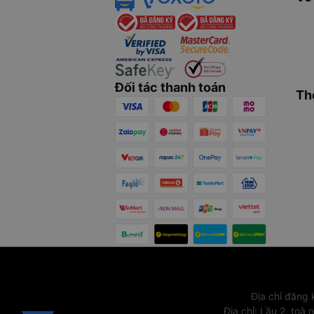
Đối tác thanh toán
Th
Địa chỉ đăng
Địa chỉ
:
Lầu 2, toà 