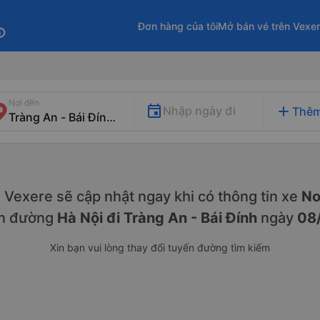
Đơn hàng của tôi
Mở bán vé trên Vexe
fo
Nơi đến
add
Nhập ngày đi
Thêm
y. Vexere sẽ cập nhật ngay khi có thông tin xe
No
ến đường
Hà Nội đi Tràng An - Bái Đính
ngày
08
Xin bạn vui lòng thay đổi tuyến đường tìm kiếm