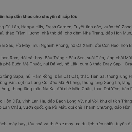
n hấp dẫn khác cho chuyến đi sắp tới:
ng Cù Lần, Happy Hills, Fresh Garden, Tuyệt tình cốc, vườn thú Zoodo
Phú, tháp Trầm Hương, nhà thờ đá, chợ đêm Nha Trang, đảo Hòn Mun,
Bãi Sau, Hồ Mây, mũi Nghinh Phong, hồ Đá Xanh, đồi Con Heo, hòn B
 hòn Rơm, đồi cát bay, Bàu Trắng - Bàu Sen, suối Tiên, làng chài Mũi
à phê Buôn Mê Thuột, núi Đá Voi, hồ Lắk, cụm 3 thác Dray Sap – Dra
o tàng Sapa, núi Hàm Rồng, bản Cát Cát, thác Tiên Sa, thung lũng 
ng Văn, cột cờ Lũng Cú, đèo Mã Pí Lèng, thung lũng Sủng Là, làng 
Áng, thung lũng mận Nà Ka, đồi chè Mộc Châu, thác Dải Yếm, bản P
o Hòn Dấu, vịnh Lan Hạ, đảo Bạch Long Vỹ, núi Voi, khu di tích Tràng
ảo Lan Châu, vườn quốc gia Pù Mát, đồi chè Thanh Chương, đảo Hò
hách, máy bay, tàu hoả và thuê xe máy, xe du lịch trên nhiều tuyến 