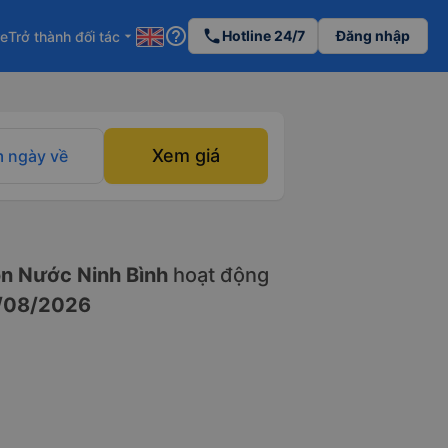
help_outline
phone
Hotline 24/7
Đăng nhập
re
Trở thành đối tác
arrow_drop_down
Xem giá
 ngày về
n Nước Ninh Bình
hoạt động
/08/2026