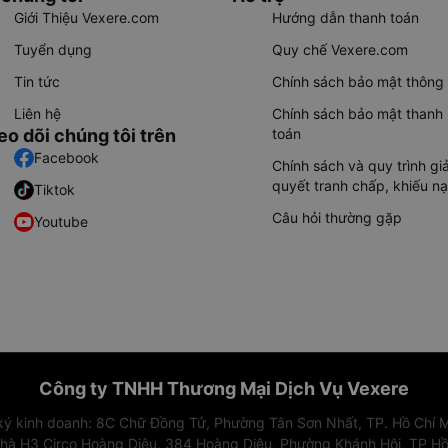
Giới Thiệu Vexere.com
Hướng dẫn thanh toán
Tuyển dụng
Quy chế Vexere.com
Tin tức
Chính sách bảo mật thông 
Liên hệ
Chính sách bảo mật thanh
eo dõi chúng tôi trên
toán
Facebook
Chính sách và quy trình giả
quyết tranh chấp, khiếu nạ
Tiktok
Câu hỏi thường gặp
Youtube
Công ty TNHH Thương Mại Dịch Vụ Vexere
 ký kinh doanh: 8C Chữ Đồng Tử, Phường Tân Sơn Nhất, TP. Hồ Chí M
nhà H3 Circo Hoàng Diệu, 384 Hoàng Diệu, Phường Khánh Hội, TP Hồ