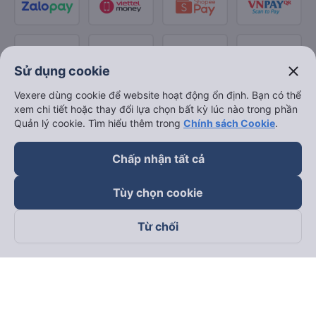
close
Sử dụng cookie
Vexere dùng cookie để website hoạt động ổn định. Bạn có thể
xem chi tiết hoặc thay đổi lựa chọn bất kỳ lúc nào trong phần
Quản lý cookie. Tìm hiểu thêm trong
Chính sách Cookie
.
Chấp nhận tất cả
Tùy chọn cookie
Từ chối
Theo dõi chúng tôi trên
Facebook
Tiktok
Youtube
Công ty TNHH Thương Mại Dịch Vụ Vexere