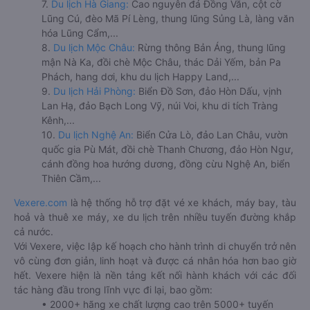
7.
Du lịch Hà Giang:
Cao nguyên đá Đồng Văn, cột cờ
Lũng Cú, đèo Mã Pí Lèng, thung lũng Sủng Là, làng văn
hóa Lũng Cẩm,...
8.
Du lịch Mộc Châu:
Rừng thông Bản Áng, thung lũng
mận Nà Ka, đồi chè Mộc Châu, thác Dải Yếm, bản Pa
Phách, hang dơi, khu du lịch Happy Land,...
9.
Du lịch Hải Phòng:
Biển Đồ Sơn, đảo Hòn Dấu, vịnh
Lan Hạ, đảo Bạch Long Vỹ, núi Voi, khu di tích Tràng
Kênh,...
10.
Du lịch Nghệ An:
Biển Cửa Lò, đảo Lan Châu, vườn
quốc gia Pù Mát, đồi chè Thanh Chương, đảo Hòn Ngư,
cánh đồng hoa hướng dương, đồng cừu Nghệ An, biển
Thiên Cầm,...
Vexere.com
là hệ thống hỗ trợ đặt vé xe khách, máy bay, tàu
hoả và thuê xe máy, xe du lịch trên nhiều tuyến đường khắp
cả nước.
Với Vexere, việc lập kế hoạch cho hành trình di chuyển trở nên
vô cùng đơn giản, linh hoạt và được cá nhân hóa hơn bao giờ
hết. Vexere hiện là nền tảng kết nối hành khách với các đối
tác hàng đầu trong lĩnh vực đi lại, bao gồm:
• 2000+ hãng xe chất lượng cao trên 5000+ tuyến