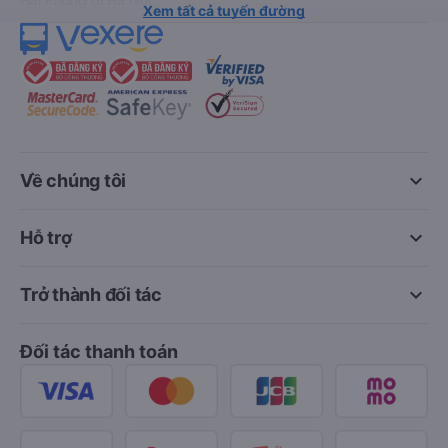
Xem tất cả tuyến đường
keyboard_arrow_down
Về chúng tôi
keyboard_arrow_down
Hỗ trợ
keyboard_arrow_down
Trở thành đối tác
Đối tác thanh toán