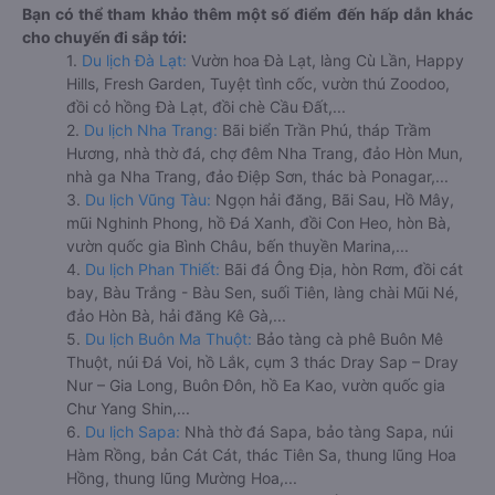
Bạn có thể tham khảo thêm một số điểm đến hấp dẫn khác
cho chuyến đi sắp tới:
1.
Du lịch Đà Lạt:
Vườn hoa Đà Lạt, làng Cù Lần, Happy
Hills, Fresh Garden, Tuyệt tình cốc, vườn thú Zoodoo,
đồi cỏ hồng Đà Lạt, đồi chè Cầu Đất,...
2.
Du lịch Nha Trang:
Bãi biển Trần Phú, tháp Trầm
Hương, nhà thờ đá, chợ đêm Nha Trang, đảo Hòn Mun,
nhà ga Nha Trang, đảo Điệp Sơn, thác bà Ponagar,...
3.
Du lịch Vũng Tàu:
Ngọn hải đăng, Bãi Sau, Hồ Mây,
mũi Nghinh Phong, hồ Đá Xanh, đồi Con Heo, hòn Bà,
vườn quốc gia Bình Châu, bến thuyền Marina,...
4.
Du lịch Phan Thiết:
Bãi đá Ông Địa, hòn Rơm, đồi cát
bay, Bàu Trắng - Bàu Sen, suối Tiên, làng chài Mũi Né,
đảo Hòn Bà, hải đăng Kê Gà,...
5.
Du lịch Buôn Ma Thuột:
Bảo tàng cà phê Buôn Mê
Thuột, núi Đá Voi, hồ Lắk, cụm 3 thác Dray Sap – Dray
Nur – Gia Long, Buôn Đôn, hồ Ea Kao, vườn quốc gia
Chư Yang Shin,...
6.
Du lịch Sapa:
Nhà thờ đá Sapa, bảo tàng Sapa, núi
Hàm Rồng, bản Cát Cát, thác Tiên Sa, thung lũng Hoa
Hồng, thung lũng Mường Hoa,...