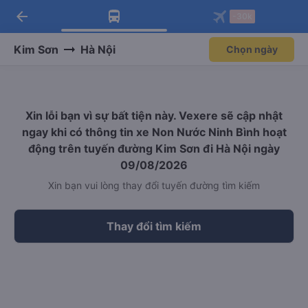
arrow_back
Tải app Vexere ngay!
Tải app Vexere
-30k
Mở app
Mở app
Nhận ưu đãi thành viên độc
-30k/ghế khi đặt vé máy bay qua
quyền
app
Kim Sơn
Hà Nội
Chọn ngày
Xin lỗi bạn vì sự bất tiện này. Vexere sẽ cập nhật
ngay khi có thông tin xe Non Nước Ninh Bình hoạt
động trên tuyến đường Kim Sơn đi Hà Nội ngày
09/08/2026
Xin bạn vui lòng thay đổi tuyến đường tìm kiếm
Thay đổi tìm kiếm