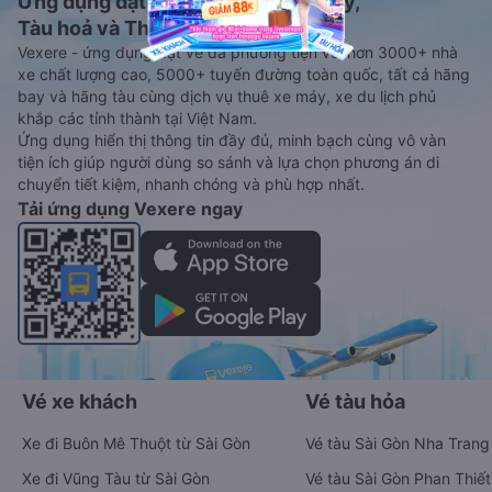
Ứng dụng đặt vé Xe khách, Máy bay,
Tàu hoả và Thuê xe
Vexere - ứng dụng đặt vé đa phương tiện với hơn 3000+ nhà
xe chất lượng cao, 5000+ tuyến đường toàn quốc, tất cả hãng
bay và hãng tàu cùng dịch vụ thuê xe máy, xe du lịch phủ
khắp các tỉnh thành tại Việt Nam.
Ứng dụng hiển thị thông tin đầy đủ, minh bạch cùng vô vàn
tiện ích giúp người dùng so sánh và lựa chọn phương án di
chuyển tiết kiệm, nhanh chóng và phù hợp nhất.
Tải ứng dụng Vexere ngay
Vé xe khách
Vé tàu hỏa
Xe đi Buôn Mê Thuột từ Sài Gòn
Vé tàu Sài Gòn Nha Trang
Xe đi Vũng Tàu từ Sài Gòn
Vé tàu Sài Gòn Phan Thiết