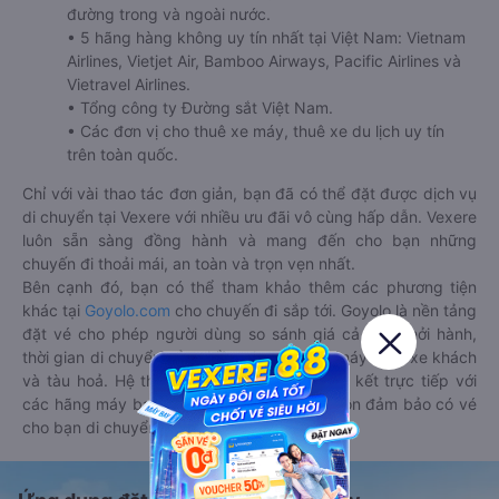
đường trong và ngoài nước.
• 5 hãng hàng không uy tín nhất tại Việt Nam: Vietnam
Airlines, Vietjet Air, Bamboo Airways, Pacific Airlines và
Vietravel Airlines.
• Tổng công ty Đường sắt Việt Nam.
• Các đơn vị cho thuê xe máy, thuê xe du lịch uy tín
trên toàn quốc.
Chỉ với vài thao tác đơn giản, bạn đã có thể đặt được dịch vụ
di chuyển tại Vexere với nhiều ưu đãi vô cùng hấp dẫn. Vexere
luôn sẵn sàng đồng hành và mang đến cho bạn những
chuyến đi thoải mái, an toàn và trọn vẹn nhất.
Bên cạnh đó, bạn có thể tham khảo thêm các phương tiện
khác tại
Goyolo.com
cho chuyến đi sắp tới. Goyolo là nền tảng
đặt vé cho phép người dùng so sánh giá cả, giờ khởi hành,
thời gian di chuyển của nhiều phương tiện máy bay, xe khách
và tàu hoả. Hệ thống của Goyolo được liên kết trực tiếp với
các hãng máy bay, xe khách và tàu hoả, luôn đảm bảo có vé
cho bạn di chuyển.