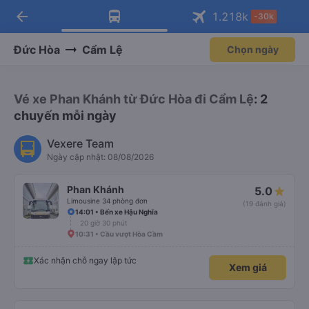
arrow_back
Tải app Vexere ngay!
Tải app Vexere
1.218
k
-30k
Mở app
Mở app
Nhận ưu đãi thành viên độc
-30k/ghế khi đặt vé máy bay qua
quyền
app
Đức Hòa
Cẩm Lệ
Chọn ngày
Vé xe Phan Khánh từ Đức Hòa đi Cẩm Lệ
: 2
chuyến mỗi ngày
Vexere Team
Ngày cập nhật: 08/08/2026
Phan Khánh
5.0
Limousine 34 phòng đơn
(19 đánh giá)
14:01 • Bến xe Hậu Nghĩa
20 giờ 30 phút
10:31 • Cầu vượt Hòa Cầm
Xác nhận chỗ ngay lập tức
Xem giá