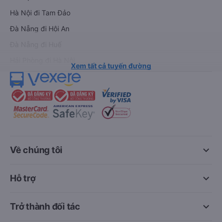
Hà Nội đi Tam Đảo
Đà Nẵng đi Hội An
Đà Nẵng đi Huế
Hải Phòng đi Hà Nội
Xem tất cả tuyến đường
keyboard_arrow_down
Về chúng tôi
keyboard_arrow_down
Hỗ trợ
keyboard_arrow_down
Trở thành đối tác