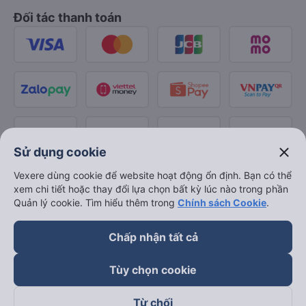
Đối tác thanh toán
close
Sử dụng cookie
Vexere dùng cookie để website hoạt động ổn định. Bạn có thể
xem chi tiết hoặc thay đổi lựa chọn bất kỳ lúc nào trong phần
Quản lý cookie. Tìm hiểu thêm trong
Chính sách Cookie
.
Chấp nhận tất cả
Tùy chọn cookie
Từ chối