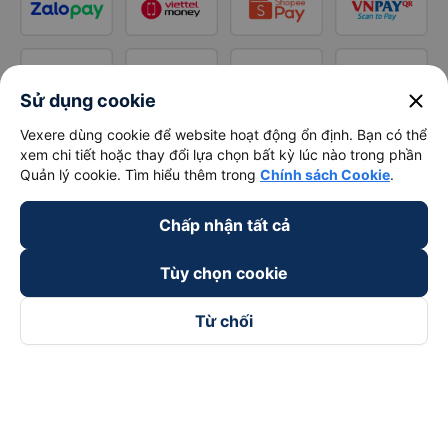
close
Sử dụng cookie
Vexere dùng cookie để website hoạt động ổn định. Bạn có thể
xem chi tiết hoặc thay đổi lựa chọn bất kỳ lúc nào trong phần
Quản lý cookie. Tìm hiểu thêm trong
Chính sách Cookie
.
Chấp nhận tất cả
Tùy chọn cookie
Từ chối
Theo dõi chúng tôi trên
Facebook
Tiktok
Youtube
Công ty TNHH Thương Mại Dịch Vụ Vexere