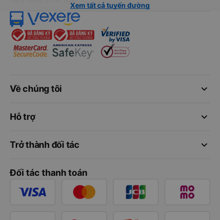
Xem tất cả tuyến đường
keyboard_arrow_down
Về chúng tôi
keyboard_arrow_down
Hỗ trợ
keyboard_arrow_down
Trở thành đối tác
Đối tác thanh toán