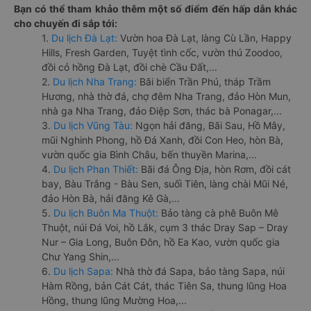
Bạn có thể tham khảo thêm một số điểm đến hấp dẫn khác
cho chuyến đi sắp tới:
1.
Du lịch Đà Lạt:
Vườn hoa Đà Lạt, làng Cù Lần, Happy
Hills, Fresh Garden, Tuyệt tình cốc, vườn thú Zoodoo,
đồi cỏ hồng Đà Lạt, đồi chè Cầu Đất,...
2.
Du lịch Nha Trang:
Bãi biển Trần Phú, tháp Trầm
Hương, nhà thờ đá, chợ đêm Nha Trang, đảo Hòn Mun,
nhà ga Nha Trang, đảo Điệp Sơn, thác bà Ponagar,...
3.
Du lịch Vũng Tàu:
Ngọn hải đăng, Bãi Sau, Hồ Mây,
mũi Nghinh Phong, hồ Đá Xanh, đồi Con Heo, hòn Bà,
vườn quốc gia Bình Châu, bến thuyền Marina,...
4.
Du lịch Phan Thiết:
Bãi đá Ông Địa, hòn Rơm, đồi cát
bay, Bàu Trắng - Bàu Sen, suối Tiên, làng chài Mũi Né,
đảo Hòn Bà, hải đăng Kê Gà,...
5.
Du lịch Buôn Ma Thuột:
Bảo tàng cà phê Buôn Mê
Thuột, núi Đá Voi, hồ Lắk, cụm 3 thác Dray Sap – Dray
Nur – Gia Long, Buôn Đôn, hồ Ea Kao, vườn quốc gia
Chư Yang Shin,...
6.
Du lịch Sapa:
Nhà thờ đá Sapa, bảo tàng Sapa, núi
Hàm Rồng, bản Cát Cát, thác Tiên Sa, thung lũng Hoa
Hồng, thung lũng Mường Hoa,...