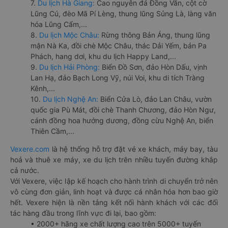
7.
Du lịch Hà Giang:
Cao nguyên đá Đồng Văn, cột cờ
Lũng Cú, đèo Mã Pí Lèng, thung lũng Sủng Là, làng văn
hóa Lũng Cẩm,...
8.
Du lịch Mộc Châu:
Rừng thông Bản Áng, thung lũng
mận Nà Ka, đồi chè Mộc Châu, thác Dải Yếm, bản Pa
Phách, hang dơi, khu du lịch Happy Land,...
9.
Du lịch Hải Phòng:
Biển Đồ Sơn, đảo Hòn Dấu, vịnh
Lan Hạ, đảo Bạch Long Vỹ, núi Voi, khu di tích Tràng
Kênh,...
10.
Du lịch Nghệ An:
Biển Cửa Lò, đảo Lan Châu, vườn
quốc gia Pù Mát, đồi chè Thanh Chương, đảo Hòn Ngư,
cánh đồng hoa hướng dương, đồng cừu Nghệ An, biển
Thiên Cầm,...
Vexere.com
là hệ thống hỗ trợ đặt vé xe khách, máy bay, tàu
hoả và thuê xe máy, xe du lịch trên nhiều tuyến đường khắp
cả nước.
Với Vexere, việc lập kế hoạch cho hành trình di chuyển trở nên
vô cùng đơn giản, linh hoạt và được cá nhân hóa hơn bao giờ
hết. Vexere hiện là nền tảng kết nối hành khách với các đối
tác hàng đầu trong lĩnh vực đi lại, bao gồm:
• 2000+ hãng xe chất lượng cao trên 5000+ tuyến