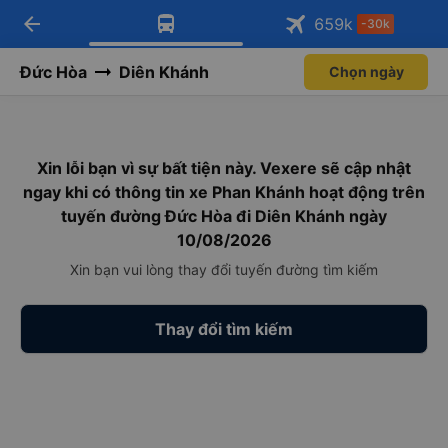
arrow_back
Tải app Vexere ngay!
Tải app Vexere
659
k
-30k
Mở app
Mở app
Nhận ưu đãi thành viên độc
-30k/ghế khi đặt vé máy bay qua
quyền
app
Đức Hòa
Diên Khánh
Chọn ngày
Xin lỗi bạn vì sự bất tiện này. Vexere sẽ cập nhật
ngay khi có thông tin xe Phan Khánh hoạt động trên
tuyến đường Đức Hòa đi Diên Khánh ngày
10/08/2026
Xin bạn vui lòng thay đổi tuyến đường tìm kiếm
Thay đổi tìm kiếm