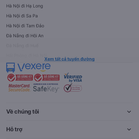
Hà Nội đi Hạ Long
Hà Nội đi Sa Pa
Hà Nội đi Tam Đảo
Đà Nẵng đi Hội An
Đà Nẵng đi Huế
Hải Phòng đi Hà Nội
Xem tất cả tuyến đường
keyboard_arrow_down
Về chúng tôi
keyboard_arrow_down
Hỗ trợ