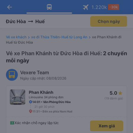
arrow_back
Tải app Vexere ngay!
Tải app Vexere
1.220
k
-30k
Mở app
Mở app
Nhận ưu đãi thành viên độc
-30k/ghế khi đặt vé máy bay qua
quyền
app
Đức Hòa
Huế
Chọn ngày
Vé xe khách
xe đi Thừa Thiên-Huế từ Long An
xe Phan Khánh đi
Huế từ Đức Hòa
Vé xe Phan Khánh từ Đức Hòa đi Huế
: 2 chuyến
mỗi ngày
Vexere Team
Ngày cập nhật: 08/08/2026
Phan Khánh
5.0
Limousine 34 phòng đơn
(19 đánh giá)
14:01 • Văn Phòng Đức Hòa
21 giờ 30 phút
11:31 • Bến xe phía Nam Huế
Xác nhận chỗ ngay lập tức
Xem giá