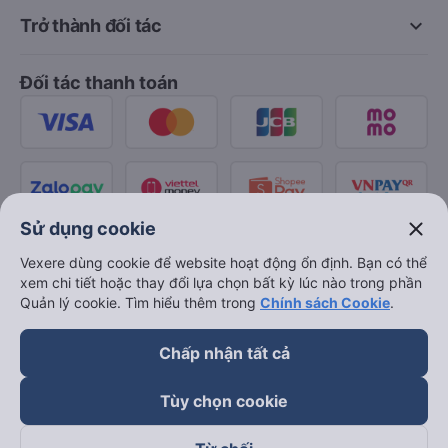
keyboard_arrow_down
Trở thành đối tác
Đối tác thanh toán
close
Sử dụng cookie
Vexere dùng cookie để website hoạt động ổn định. Bạn có thể
xem chi tiết hoặc thay đổi lựa chọn bất kỳ lúc nào trong phần
Quản lý cookie. Tìm hiểu thêm trong
Chính sách Cookie
.
Chấp nhận tất cả
Tùy chọn cookie