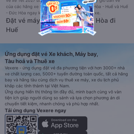
vé xe Tết 2027 bao gồm giá vé, lịch trình, ngày giờ bán vé
của các hãng xe khách đi tuyến đường Đức Hòa - Huế và Huế
- Đức Hòa ngay khi có thông tin từ các hãng xe.
Đặt vé máy bay giá rẻ từ Đức Hòa đi
Huế
Ứng dụng đặt vé Xe khách, Máy bay,
Tàu hoả và Thuê xe
Vexere - ứng dụng đặt vé đa phương tiện với hơn 3000+ nhà
xe chất lượng cao, 5000+ tuyến đường toàn quốc, tất cả hãng
bay và hãng tàu cùng dịch vụ thuê xe máy, xe du lịch phủ
khắp các tỉnh thành tại Việt Nam.
Ứng dụng hiển thị thông tin đầy đủ, minh bạch cùng vô vàn
tiện ích giúp người dùng so sánh và lựa chọn phương án di
chuyển tiết kiệm, nhanh chóng và phù hợp nhất.
Tải ứng dụng Vexere ngay