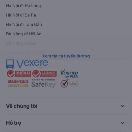
Hà Nội đi Hạ Long
Hà Nội đi Sa Pa
Hà Nội đi Tam Đảo
Đà Nẵng đi Hội An
Đà Nẵng đi Huế
Hải Phòng đi Hà Nội
Xem tất cả tuyến đường
keyboard_arrow_down
Về chúng tôi
keyboard_arrow_down
Hỗ trợ