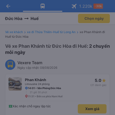
arrow_back
Tải app Vexere ngay!
Tải app Vexere
1.220
k
-30k
Mở app
Mở app
Nhận ưu đãi thành viên độc
-30k/ghế khi đặt vé máy bay qua
quyền
app
Đức Hòa
Huế
Chọn ngày
Vé xe khách
xe đi Thừa Thiên-Huế từ Long An
xe Phan Khánh đi
Huế từ Đức Hòa
Vé xe Phan Khánh từ Đức Hòa đi Huế
: 2 chuyến
mỗi ngày
Vexere Team
Ngày cập nhật: 08/08/2026
Phan Khánh
5.0
Limousine 24 phòng
(21 đánh giá)
14:01 • Văn Phòng Đức Hòa
21 giờ 30 phút
11:31 • Bến xe phía Nam Huế
Xác nhận chỗ ngay lập tức
Xem giá