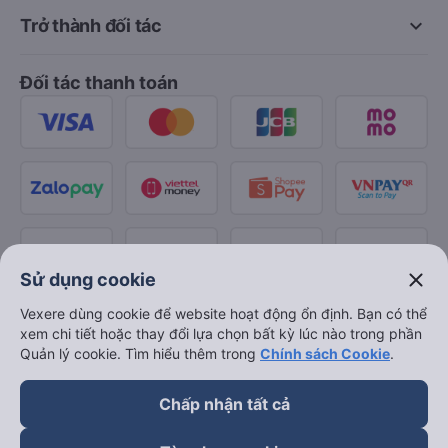
keyboard_arrow_down
Trở thành đối tác
Đối tác thanh toán
close
Sử dụng cookie
Vexere dùng cookie để website hoạt động ổn định. Bạn có thể
xem chi tiết hoặc thay đổi lựa chọn bất kỳ lúc nào trong phần
Quản lý cookie. Tìm hiểu thêm trong
Chính sách Cookie
.
Chấp nhận tất cả