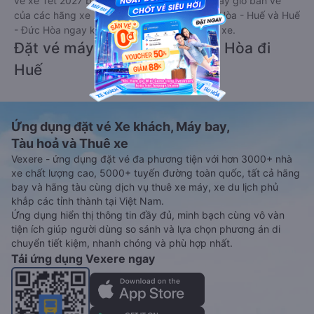
vé xe Tết 2027 bao gồm giá vé, lịch trình, ngày giờ bán vé
của các hãng xe khách đi tuyến đường Đức Hòa - Huế và Huế
- Đức Hòa ngay khi có thông tin từ các hãng xe.
Đặt vé máy bay giá rẻ từ Đức Hòa đi
Huế
Ứng dụng đặt vé Xe khách, Máy bay,
Tàu hoả và Thuê xe
Vexere - ứng dụng đặt vé đa phương tiện với hơn 3000+ nhà
xe chất lượng cao, 5000+ tuyến đường toàn quốc, tất cả hãng
bay và hãng tàu cùng dịch vụ thuê xe máy, xe du lịch phủ
khắp các tỉnh thành tại Việt Nam.
Ứng dụng hiển thị thông tin đầy đủ, minh bạch cùng vô vàn
tiện ích giúp người dùng so sánh và lựa chọn phương án di
chuyển tiết kiệm, nhanh chóng và phù hợp nhất.
Tải ứng dụng Vexere ngay