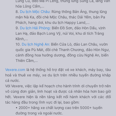
Lũng Cú, đèo Mã Pí Lèng, thung lũng Sủng Là, làng văn
hóa Lũng Cẩm,...
8.
Du lịch Mộc Châu:
Rừng thông Bản Áng, thung lũng
mận Nà Ka, đồi chè Mộc Châu, thác Dải Yếm, bản Pa
Phách, hang dơi, khu du lịch Happy Land,...
9.
Du lịch Hải Phòng:
Biển Đồ Sơn, đảo Hòn Dấu, vịnh
Lan Hạ, đảo Bạch Long Vỹ, núi Voi, khu di tích Tràng
Kênh,...
10.
Du lịch Nghệ An:
Biển Cửa Lò, đảo Lan Châu, vườn
quốc gia Pù Mát, đồi chè Thanh Chương, đảo Hòn Ngư,
cánh đồng hoa hướng dương, đồng cừu Nghệ An, biển
Thiên Cầm,...
Vexere.com
là hệ thống hỗ trợ đặt vé xe khách, máy bay, tàu
hoả và thuê xe máy, xe du lịch trên nhiều tuyến đường khắp
cả nước.
Với Vexere, việc lập kế hoạch cho hành trình di chuyển trở nên
vô cùng đơn giản, linh hoạt và được cá nhân hóa hơn bao giờ
hết. Vexere hiện là nền tảng kết nối hành khách với các đối
tác hàng đầu trong lĩnh vực đi lại, bao gồm:
• 2000+ hãng xe chất lượng cao trên 5000+ tuyến
đường trong và ngoài nước.