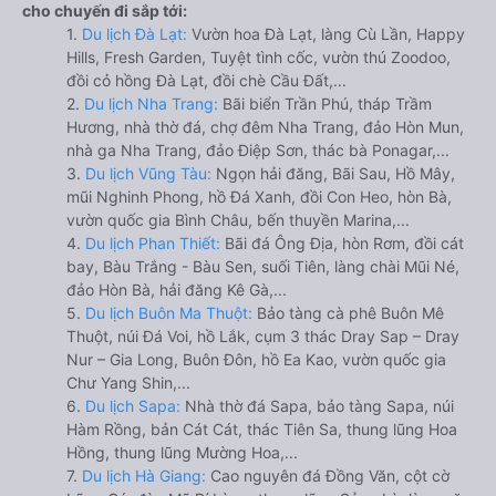
cho chuyến đi sắp tới:
1.
Du lịch Đà Lạt:
Vườn hoa Đà Lạt, làng Cù Lần, Happy
Hills, Fresh Garden, Tuyệt tình cốc, vườn thú Zoodoo,
đồi cỏ hồng Đà Lạt, đồi chè Cầu Đất,...
2.
Du lịch Nha Trang:
Bãi biển Trần Phú, tháp Trầm
Hương, nhà thờ đá, chợ đêm Nha Trang, đảo Hòn Mun,
nhà ga Nha Trang, đảo Điệp Sơn, thác bà Ponagar,...
3.
Du lịch Vũng Tàu:
Ngọn hải đăng, Bãi Sau, Hồ Mây,
mũi Nghinh Phong, hồ Đá Xanh, đồi Con Heo, hòn Bà,
vườn quốc gia Bình Châu, bến thuyền Marina,...
4.
Du lịch Phan Thiết:
Bãi đá Ông Địa, hòn Rơm, đồi cát
bay, Bàu Trắng - Bàu Sen, suối Tiên, làng chài Mũi Né,
đảo Hòn Bà, hải đăng Kê Gà,...
5.
Du lịch Buôn Ma Thuột:
Bảo tàng cà phê Buôn Mê
Thuột, núi Đá Voi, hồ Lắk, cụm 3 thác Dray Sap – Dray
Nur – Gia Long, Buôn Đôn, hồ Ea Kao, vườn quốc gia
Chư Yang Shin,...
6.
Du lịch Sapa:
Nhà thờ đá Sapa, bảo tàng Sapa, núi
Hàm Rồng, bản Cát Cát, thác Tiên Sa, thung lũng Hoa
Hồng, thung lũng Mường Hoa,...
7.
Du lịch Hà Giang:
Cao nguyên đá Đồng Văn, cột cờ