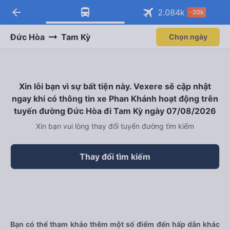
arrow_back
Tải app Vexere ngay!
Tải app Vexere
2.084
k
-30k
Mở app
Mở app
Nhận ưu đãi thành viên độc
-30k/ghế khi đặt vé máy bay qua
quyền
app
Đức Hòa
Tam Kỳ
Chọn ngày
Xin lỗi bạn vì sự bất tiện này. Vexere sẽ cập nhật
ngay khi có thông tin xe Phan Khánh hoạt động trên
tuyến đường Đức Hòa đi Tam Kỳ ngày 07/08/2026
Xin bạn vui lòng thay đổi tuyến đường tìm kiếm
Thay đổi tìm kiếm
Bạn có thể tham khảo thêm một số điểm đến hấp dẫn khác