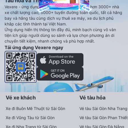
Tàu hoả và Thuê xe
Vexere - ứng dụng đặt vé đa phương tiện với hơn 3000+ nhà
xe chất lượng cao, 5000+ tuyến đường toàn quốc, tất cả hãng
bay và hãng tàu cùng dịch vụ thuê xe máy, xe du lịch phủ
khắp các tỉnh thành tại Việt Nam.
Ứng dụng hiển thị thông tin đầy đủ, minh bạch cùng vô vàn
tiện ích giúp người dùng so sánh và lựa chọn phương án di
chuyển tiết kiệm, nhanh chóng và phù hợp nhất.
Tải ứng dụng Vexere ngay
Vé xe khách
Vé tàu hỏa
Xe đi Buôn Mê Thuột từ Sài Gòn
Vé tàu Sài Gòn Nha Trang
Xe đi Vũng Tàu từ Sài Gòn
Vé tàu Sài Gòn Phan Thiết
Xe đi Nha Trang từ Sài Gòn
Vé tàu Sài Gòn Đà Nẵng