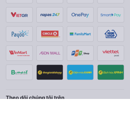
Theo dõi chúng tôi trên
Facebook
Tiktok
Youtube
Công ty TNHH Thương Mại Dịch Vụ Vexere