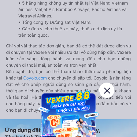
• 5 hãng hàng không uy tín nhất tại Việt Nam: Vietnam
Airlines, Vietjet Air, Bamboo Airways, Pacific Airlines và
Vietravel Airlines.
• Tổng công ty Đường sắt Việt Nam.
• Các đơn vị cho thuê xe máy, thuê xe du lịch uy tín
trên toàn quốc.
Chỉ với vài thao tác đơn giản, bạn đã có thể đặt được dịch vụ
di chuyển tại Vexere với nhiều ưu đãi vô cùng hấp dẫn. Vexere
luôn sẵn sàng đồng hành và mang đến cho bạn những
chuyến đi thoải mái, an toàn và trọn vẹn nhất.
Bên cạnh đó, bạn có thể tham khảo thêm các phương tiện
khác tại
Goyolo.com
cho chuyến đi sắp tới. Goyolo là nền tảng
đặt vé cho phép người dùng so sánh giá cả, giờ khởi hành,
thời gian di chuyển của nhiều phương tiện máy bay, xe khách
và tàu hoả. Hệ thống của Goyolo được liên kết trực tiếp với
các hãng máy bay, xe khách và tàu hoả, luôn đảm bảo có vé
cho bạn di chuyển.
Ứng dụng đặt vé Xe khách, Máy bay,