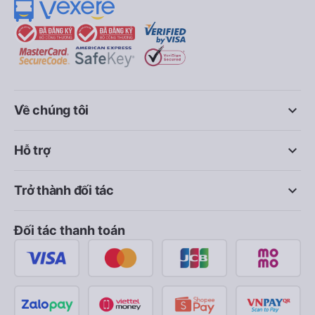
keyboard_arrow_down
Về chúng tôi
keyboard_arrow_down
Hỗ trợ
keyboard_arrow_down
Trở thành đối tác
Đối tác thanh toán