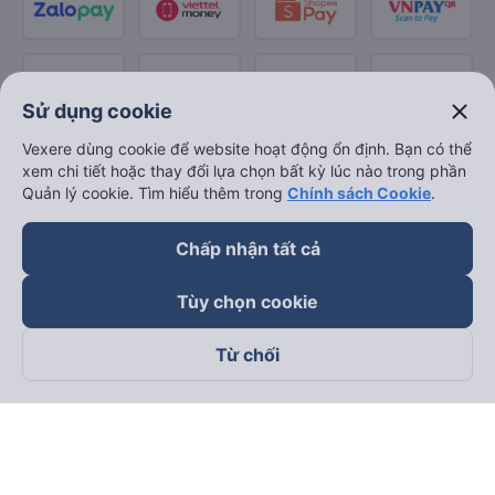
close
Sử dụng cookie
Vexere dùng cookie để website hoạt động ổn định. Bạn có thể
xem chi tiết hoặc thay đổi lựa chọn bất kỳ lúc nào trong phần
Quản lý cookie. Tìm hiểu thêm trong
Chính sách Cookie
.
Chấp nhận tất cả
Tùy chọn cookie
Từ chối
Theo dõi chúng tôi trên
Facebook
Tiktok
Youtube
Công ty TNHH Thương Mại Dịch Vụ Vexere