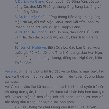
7.
Du lịch Hà Giang:
Cao nguyên đá Đồng Văn, cột cờ
Lũng Cú, đèo Mã Pí Lèng, thung lũng Sủng Là, làng văn
hóa Lũng Cẩm,...
8.
Du lịch Mộc Châu:
Rừng thông Bản Áng, thung lũng
mận Nà Ka, đồi chè Mộc Châu, thác Dải Yếm, bản Pa
Phách, hang dơi, khu du lịch Happy Land,...
9.
Du lịch Hải Phòng:
Biển Đồ Sơn, đảo Hòn Dấu, vịnh
Lan Hạ, đảo Bạch Long Vỹ, núi Voi, khu di tích Tràng
Kênh,...
10.
Du lịch Nghệ An:
Biển Cửa Lò, đảo Lan Châu, vườn
quốc gia Pù Mát, đồi chè Thanh Chương, đảo Hòn Ngư,
cánh đồng hoa hướng dương, đồng cừu Nghệ An, biển
Thiên Cầm,...
Vexere.com
là hệ thống hỗ trợ đặt vé xe khách, máy bay, tàu
hoả và thuê xe máy, xe du lịch trên nhiều tuyến đường khắp
cả nước.
Với Vexere, việc lập kế hoạch cho hành trình di chuyển trở nên
vô cùng đơn giản, linh hoạt và được cá nhân hóa hơn bao giờ
hết. Vexere hiện là nền tảng kết nối hành khách với các đối
tác hàng đầu trong lĩnh vực đi lại, bao gồm:
• 2000+ hãng xe chất lượng cao trên 5000+ tuyến