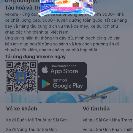
Ứng dụng đặt vé Xe khách, Máy bay,
Tàu hoả và Thuê xe
Vexere - ứng dụng đặt vé đa phương tiện với hơn 3000+ nhà
xe chất lượng cao, 5000+ tuyến đường toàn quốc, tất cả hãng
bay và hãng tàu cùng dịch vụ thuê xe máy, xe du lịch phủ
khắp các tỉnh thành tại Việt Nam.
Ứng dụng hiển thị thông tin đầy đủ, minh bạch cùng vô vàn
tiện ích giúp người dùng so sánh và lựa chọn phương án di
chuyển tiết kiệm, nhanh chóng và phù hợp nhất.
Tải ứng dụng Vexere ngay
Vé xe khách
Vé tàu hỏa
Xe đi Buôn Mê Thuột từ Sài Gòn
Vé tàu Sài Gòn Nha Trang
Xe đi Vũng Tàu từ Sài Gòn
Vé tàu Sài Gòn Phan Thiết