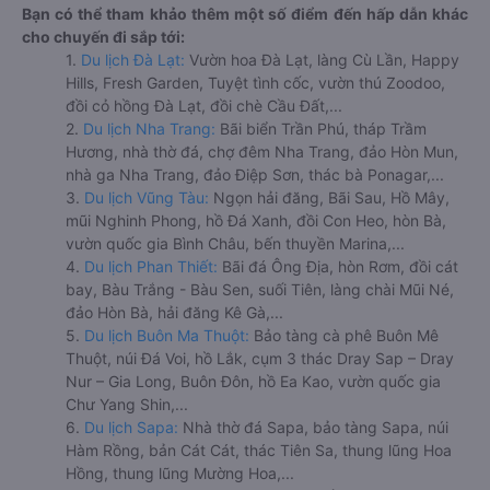
Bạn có thể tham khảo thêm một số điểm đến hấp dẫn khác
cho chuyến đi sắp tới:
1.
Du lịch Đà Lạt:
Vườn hoa Đà Lạt, làng Cù Lần, Happy
Hills, Fresh Garden, Tuyệt tình cốc, vườn thú Zoodoo,
đồi cỏ hồng Đà Lạt, đồi chè Cầu Đất,...
2.
Du lịch Nha Trang:
Bãi biển Trần Phú, tháp Trầm
Hương, nhà thờ đá, chợ đêm Nha Trang, đảo Hòn Mun,
nhà ga Nha Trang, đảo Điệp Sơn, thác bà Ponagar,...
3.
Du lịch Vũng Tàu:
Ngọn hải đăng, Bãi Sau, Hồ Mây,
mũi Nghinh Phong, hồ Đá Xanh, đồi Con Heo, hòn Bà,
vườn quốc gia Bình Châu, bến thuyền Marina,...
4.
Du lịch Phan Thiết:
Bãi đá Ông Địa, hòn Rơm, đồi cát
bay, Bàu Trắng - Bàu Sen, suối Tiên, làng chài Mũi Né,
đảo Hòn Bà, hải đăng Kê Gà,...
5.
Du lịch Buôn Ma Thuột:
Bảo tàng cà phê Buôn Mê
Thuột, núi Đá Voi, hồ Lắk, cụm 3 thác Dray Sap – Dray
Nur – Gia Long, Buôn Đôn, hồ Ea Kao, vườn quốc gia
Chư Yang Shin,...
6.
Du lịch Sapa:
Nhà thờ đá Sapa, bảo tàng Sapa, núi
Hàm Rồng, bản Cát Cát, thác Tiên Sa, thung lũng Hoa
Hồng, thung lũng Mường Hoa,...