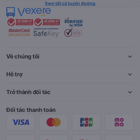
Xem tất cả tuyến đường
keyboard_arrow_down
Về chúng tôi
keyboard_arrow_down
Hỗ trợ
keyboard_arrow_down
Trở thành đối tác
Đối tác thanh toán