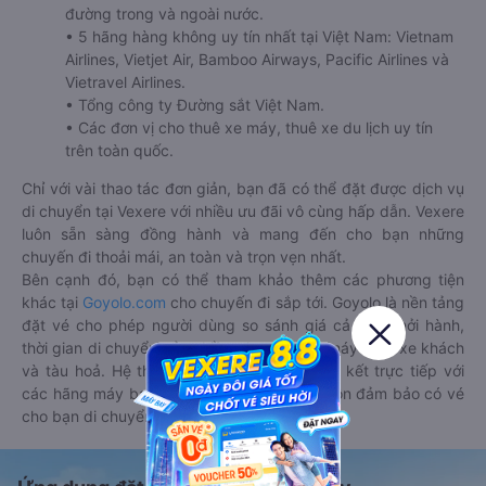
đường trong và ngoài nước.
• 5 hãng hàng không uy tín nhất tại Việt Nam: Vietnam
Airlines, Vietjet Air, Bamboo Airways, Pacific Airlines và
Vietravel Airlines.
• Tổng công ty Đường sắt Việt Nam.
• Các đơn vị cho thuê xe máy, thuê xe du lịch uy tín
trên toàn quốc.
Chỉ với vài thao tác đơn giản, bạn đã có thể đặt được dịch vụ
di chuyển tại Vexere với nhiều ưu đãi vô cùng hấp dẫn. Vexere
luôn sẵn sàng đồng hành và mang đến cho bạn những
chuyến đi thoải mái, an toàn và trọn vẹn nhất.
Bên cạnh đó, bạn có thể tham khảo thêm các phương tiện
khác tại
Goyolo.com
cho chuyến đi sắp tới. Goyolo là nền tảng
đặt vé cho phép người dùng so sánh giá cả, giờ khởi hành,
thời gian di chuyển của nhiều phương tiện máy bay, xe khách
và tàu hoả. Hệ thống của Goyolo được liên kết trực tiếp với
các hãng máy bay, xe khách và tàu hoả, luôn đảm bảo có vé
cho bạn di chuyển.