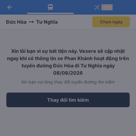
arrow_back
Tải app Vexere ngay!
Tải app Vexere
-30k
Mở app
Mở app
Nhận ưu đãi thành viên độc
-30k/ghế khi đặt vé máy bay qua
quyền
app
Đức Hòa
Tư Nghĩa
Chọn ngày
Xin lỗi bạn vì sự bất tiện này. Vexere sẽ cập nhật
ngay khi có thông tin xe Phan Khánh hoạt động trên
tuyến đường Đức Hòa đi Tư Nghĩa ngày
08/08/2026
Xin bạn vui lòng thay đổi tuyến đường tìm kiếm
Thay đổi tìm kiếm