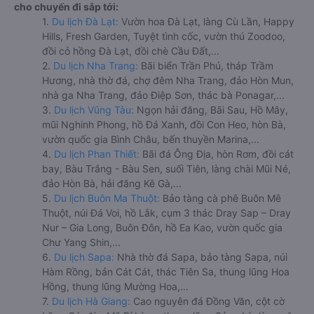
cho chuyến đi sắp tới:
1.
Du lịch Đà Lạt:
Vườn hoa Đà Lạt, làng Cù Lần, Happy
Hills, Fresh Garden, Tuyệt tình cốc, vườn thú Zoodoo,
đồi cỏ hồng Đà Lạt, đồi chè Cầu Đất,...
2.
Du lịch Nha Trang:
Bãi biển Trần Phú, tháp Trầm
Hương, nhà thờ đá, chợ đêm Nha Trang, đảo Hòn Mun,
nhà ga Nha Trang, đảo Điệp Sơn, thác bà Ponagar,...
3.
Du lịch Vũng Tàu:
Ngọn hải đăng, Bãi Sau, Hồ Mây,
mũi Nghinh Phong, hồ Đá Xanh, đồi Con Heo, hòn Bà,
vườn quốc gia Bình Châu, bến thuyền Marina,...
4.
Du lịch Phan Thiết:
Bãi đá Ông Địa, hòn Rơm, đồi cát
bay, Bàu Trắng - Bàu Sen, suối Tiên, làng chài Mũi Né,
đảo Hòn Bà, hải đăng Kê Gà,...
5.
Du lịch Buôn Ma Thuột:
Bảo tàng cà phê Buôn Mê
Thuột, núi Đá Voi, hồ Lắk, cụm 3 thác Dray Sap – Dray
Nur – Gia Long, Buôn Đôn, hồ Ea Kao, vườn quốc gia
Chư Yang Shin,...
6.
Du lịch Sapa:
Nhà thờ đá Sapa, bảo tàng Sapa, núi
Hàm Rồng, bản Cát Cát, thác Tiên Sa, thung lũng Hoa
Hồng, thung lũng Mường Hoa,...
7.
Du lịch Hà Giang:
Cao nguyên đá Đồng Văn, cột cờ