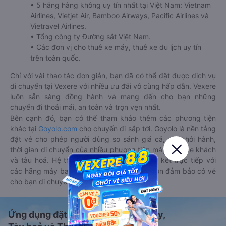
• 5 hãng hàng không uy tín nhất tại Việt Nam: Vietnam
Airlines, Vietjet Air, Bamboo Airways, Pacific Airlines và
Vietravel Airlines.
• Tổng công ty Đường sắt Việt Nam.
• Các đơn vị cho thuê xe máy, thuê xe du lịch uy tín
trên toàn quốc.
Chỉ với vài thao tác đơn giản, bạn đã có thể đặt được dịch vụ
di chuyển tại Vexere với nhiều ưu đãi vô cùng hấp dẫn. Vexere
luôn sẵn sàng đồng hành và mang đến cho bạn những
chuyến đi thoải mái, an toàn và trọn vẹn nhất.
Bên cạnh đó, bạn có thể tham khảo thêm các phương tiện
khác tại
Goyolo.com
cho chuyến đi sắp tới. Goyolo là nền tảng
đặt vé cho phép người dùng so sánh giá cả, giờ khởi hành,
thời gian di chuyển của nhiều phương tiện máy bay, xe khách
và tàu hoả. Hệ thống của Goyolo được liên kết trực tiếp với
các hãng máy bay, xe khách và tàu hoả, luôn đảm bảo có vé
cho bạn di chuyển.
Ứng dụng đặt vé Xe khách, Máy bay,