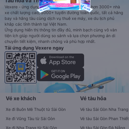
Tàu hoả và Thuê xe
Vexere - ứng dụng đặt vé đa phương tiện với hơn 3000+ nhà
xe chất lượng cao, 5000+ tuyến đường toàn quốc, tất cả hãng
bay và hãng tàu cùng dịch vụ thuê xe máy, xe du lịch phủ
khắp các tỉnh thành tại Việt Nam.
Ứng dụng hiển thị thông tin đầy đủ, minh bạch cùng vô vàn
tiện ích giúp người dùng so sánh và lựa chọn phương án di
chuyển tiết kiệm, nhanh chóng và phù hợp nhất.
Tải ứng dụng Vexere ngay
Vé xe khách
Vé tàu hỏa
Xe đi Buôn Mê Thuột từ Sài Gòn
Vé tàu Sài Gòn Nha Trang
Xe đi Vũng Tàu từ Sài Gòn
Vé tàu Sài Gòn Phan Thiết
Xe đi Nha Trang từ Sài Gòn
Vé tàu Sài Gòn Đà Nẵng