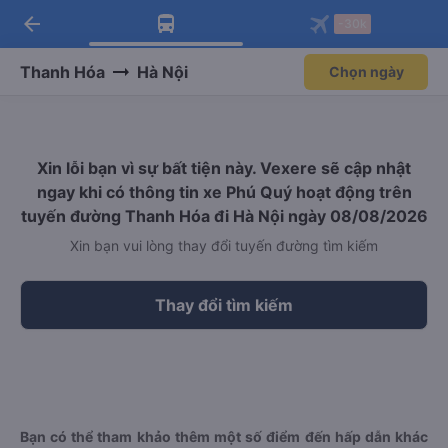
arrow_back
Tải app Vexere ngay!
Tải app Vexere
-30k
Mở app
Mở app
Nhận ưu đãi thành viên độc
-30k/ghế khi đặt vé máy bay qua
quyền
app
Thanh Hóa
Hà Nội
Chọn ngày
Xin lỗi bạn vì sự bất tiện này. Vexere sẽ cập nhật
ngay khi có thông tin xe Phú Quý hoạt động trên
tuyến đường Thanh Hóa đi Hà Nội ngày 08/08/2026
Xin bạn vui lòng thay đổi tuyến đường tìm kiếm
Thay đổi tìm kiếm
Bạn có thể tham khảo thêm một số điểm đến hấp dẫn khác