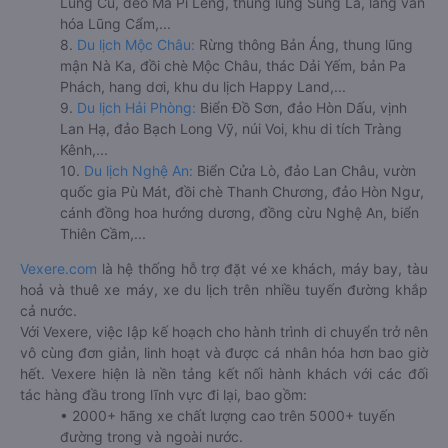
Lũng Cú, đèo Mã Pí Lèng, thung lũng Sủng Là, làng văn
hóa Lũng Cẩm,...
8.
Du lịch Mộc Châu:
Rừng thông Bản Áng, thung lũng
mận Nà Ka, đồi chè Mộc Châu, thác Dải Yếm, bản Pa
Phách, hang dơi, khu du lịch Happy Land,...
9.
Du lịch Hải Phòng:
Biển Đồ Sơn, đảo Hòn Dấu, vịnh
Lan Hạ, đảo Bạch Long Vỹ, núi Voi, khu di tích Tràng
Kênh,...
10.
Du lịch Nghệ An:
Biển Cửa Lò, đảo Lan Châu, vườn
quốc gia Pù Mát, đồi chè Thanh Chương, đảo Hòn Ngư,
cánh đồng hoa hướng dương, đồng cừu Nghệ An, biển
Thiên Cầm,...
Vexere.com
là hệ thống hỗ trợ đặt vé xe khách, máy bay, tàu
hoả và thuê xe máy, xe du lịch trên nhiều tuyến đường khắp
cả nước.
Với Vexere, việc lập kế hoạch cho hành trình di chuyển trở nên
vô cùng đơn giản, linh hoạt và được cá nhân hóa hơn bao giờ
hết. Vexere hiện là nền tảng kết nối hành khách với các đối
tác hàng đầu trong lĩnh vực đi lại, bao gồm:
• 2000+ hãng xe chất lượng cao trên 5000+ tuyến
đường trong và ngoài nước.