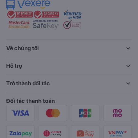
keyboard_arrow_down
Về chúng tôi
keyboard_arrow_down
Hỗ trợ
keyboard_arrow_down
Trở thành đối tác
Đối tác thanh toán