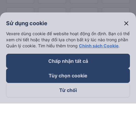
close
Sử dụng cookie
Vexere dùng cookie để website hoạt động ổn định. Bạn có thể
xem chi tiết hoặc thay đổi lựa chọn bất kỳ lúc nào trong phần
Quản lý cookie. Tìm hiểu thêm trong
Chính sách Cookie
.
Chấp nhận tất cả
Tùy chọn cookie
Từ chối
Theo dõi chúng tôi trên
Facebook
Tiktok
Youtube
Công ty TNHH Thương Mại Dịch Vụ Vexere