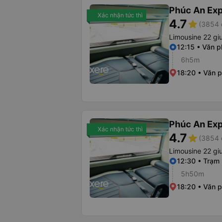
Phúc An Ex
Xác nhận tức thì
4.7
star
(3854 
Limousine 22 g
12:15 • Văn 
6h5m
18:20 • Văn 
Phúc An Ex
Xác nhận tức thì
4.7
star
(3854 
Limousine 22 g
12:30 • Trạm
5h50m
18:20 • Văn 