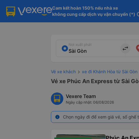
Cam kết hoàn 150% nếu nhà xe

không cung cấp dịch vụ vận chuyển (*)
in
Nơi xuất phát
import_export
Vé xe khách
xe đi Khánh Hòa từ Sài Gòn
Vé xe Phúc An Express từ Sài G
Vexere Team
Ngày cập nhật: 06/08/2026
Chọn ngày đi để xem giá vé, số ghế t
info
Phúc An Ex