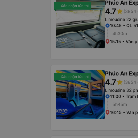
Phúc An Ex
Xác nhận tức thì
4.7
star
(3854 
Limousine 22 g
10:45 • QL 51
4h30m
15:15 • Văn 
Phúc An Ex
Xác nhận tức thì
4.7
star
(3854 
Limousine 32 p
11:00 • Trạm
5h45m
16:45 • Văn 