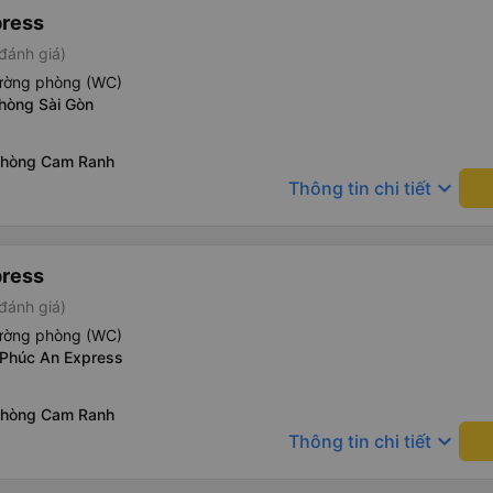
press
đánh giá)
iường phòng (WC)
phòng Sài Gòn
phòng Cam Ranh
keyboard_arrow_down
Thông tin chi tiết
press
đánh giá)
iường phòng (WC)
 Phúc An Express
phòng Cam Ranh
keyboard_arrow_down
Thông tin chi tiết