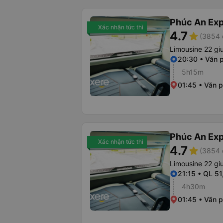
Phúc An Ex
Xác nhận tức thì
4.7
star
(3854 
Limousine 22 g
20:30 • Văn 
5h15m
01:45 • Văn 
Phúc An Ex
Xác nhận tức thì
4.7
star
(3854 
Limousine 22 g
21:15 • QL 51
4h30m
01:45 • Văn 