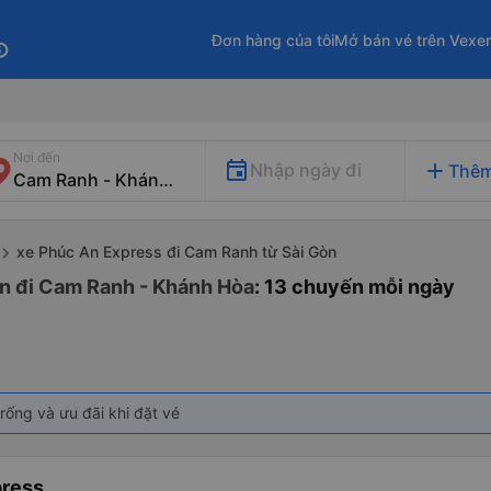
Đơn hàng của tôi
Mở bán vé trên Vexe
fo
Nơi đến
add
Nhập ngày đi
Thêm
xe Phúc An Express đi Cam Ranh từ Sài Gòn
òn đi Cam Ranh - Khánh Hòa
: 13 chuyến mỗi ngày
rống và ưu đãi khi đặt vé
press