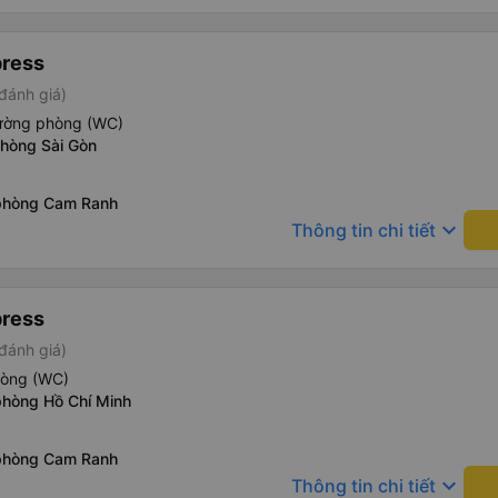
press
đánh giá)
iường phòng (WC)
phòng Sài Gòn
phòng Cam Ranh
keyboard_arrow_down
Thông tin chi tiết
press
đánh giá)
hòng (WC)
phòng Hồ Chí Minh
phòng Cam Ranh
keyboard_arrow_down
Thông tin chi tiết