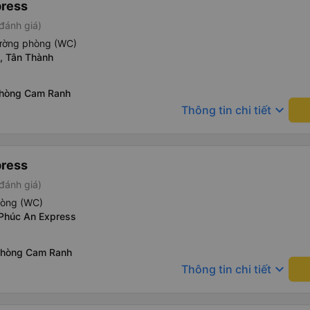
press
đánh giá)
iường phòng (WC)
, Tân Thành
phòng Cam Ranh
keyboard_arrow_down
Thông tin chi tiết
press
đánh giá)
hòng (WC)
 Phúc An Express
phòng Cam Ranh
keyboard_arrow_down
Thông tin chi tiết