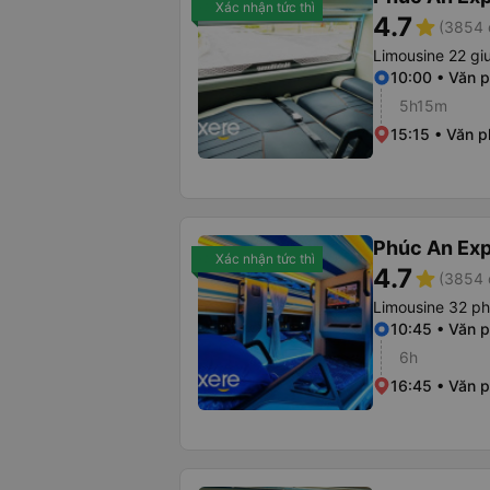
Xác nhận tức thì
4.7
star
(3854 
Limousine 22 g
10:00 • Văn 
5h15m
15:15 • Văn 
Phúc An Ex
Xác nhận tức thì
4.7
star
(3854 
Limousine 32 p
10:45 • Văn 
6h
16:45 • Văn 