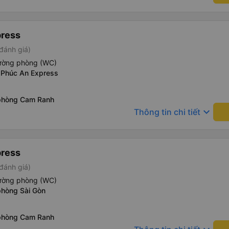
press
đánh giá)
iường phòng (WC)
 Phúc An Express
phòng Cam Ranh
keyboard_arrow_down
Thông tin chi tiết
press
đánh giá)
iường phòng (WC)
phòng Sài Gòn
phòng Cam Ranh