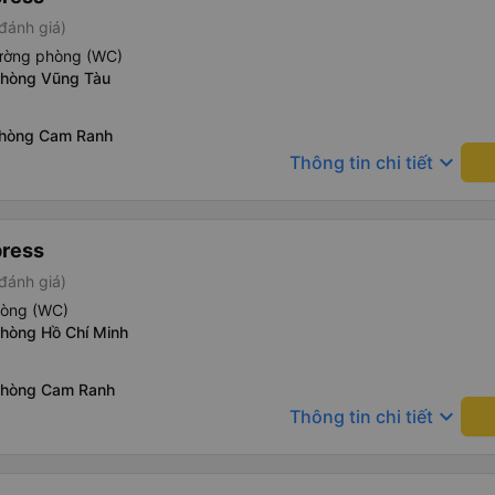
đánh giá)
iường phòng (WC)
phòng Vũng Tàu
phòng Cam Ranh
keyboard_arrow_down
Thông tin chi tiết
press
đánh giá)
hòng (WC)
phòng Hồ Chí Minh
phòng Cam Ranh
keyboard_arrow_down
Thông tin chi tiết