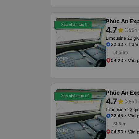
Phúc An Ex
Xác nhận tức thì
4.7
star
(3854 
Limousine 22 g
22:30 • Trạm
5h50m
04:20 • Văn 
Phúc An Ex
Xác nhận tức thì
4.7
star
(3854 
Limousine 22 g
22:45 • Văn 
6h5m
04:50 • Văn 