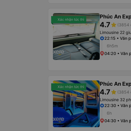
Phúc An Ex
Xác nhận tức thì
4.7
star
(3854 
Limousine 22 g
22:15 • Văn 
6h5m
04:20 • Văn 
Phúc An Ex
Xác nhận tức thì
4.7
star
(3854 
Limousine 32 p
22:30 • Văn 
6h
04:30 • Văn 