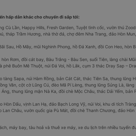
n hấp dẫn khác cho chuyến đi sắp tới:
ng Cù Lần, Happy Hills, Fresh Garden, Tuyệt tình cốc, vườn thú Zoodo
Phú, tháp Trầm Hương, nhà thờ đá, chợ đêm Nha Trang, đảo Hòn Mun,
Bãi Sau, Hồ Mây, mũi Nghinh Phong, hồ Đá Xanh, đồi Con Heo, hòn B
 hòn Rơm, đồi cát bay, Bàu Trắng - Bàu Sen, suối Tiên, làng chài Mũi
à phê Buôn Mê Thuột, núi Đá Voi, hồ Lắk, cụm 3 thác Dray Sap – Dra
o tàng Sapa, núi Hàm Rồng, bản Cát Cát, thác Tiên Sa, thung lũng 
ng Văn, cột cờ Lũng Cú, đèo Mã Pí Lèng, thung lũng Sủng Là, làng 
Áng, thung lũng mận Nà Ka, đồi chè Mộc Châu, thác Dải Yếm, bản P
o Hòn Dấu, vịnh Lan Hạ, đảo Bạch Long Vỹ, núi Voi, khu di tích Tràng
ảo Lan Châu, vườn quốc gia Pù Mát, đồi chè Thanh Chương, đảo Hò
hách, máy bay, tàu hoả và thuê xe máy, xe du lịch trên nhiều tuyến 