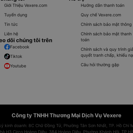
Giới Thiệu Vexere.com
Hướng dẫn thanh toán
Tuyển dụng
Quy chế Vexere.com
Tin tức
Chính sách bảo mật thông 
Liên hệ
Chính sách bảo mật thanh
eo dõi chúng tôi trên
toán
Facebook
Chính sách và quy trình giả
quyết tranh chấp, khiếu nạ
Tiktok
Câu hỏi thường gặp
Youtube
Công ty TNHH Thương Mại Dịch Vụ Vexere
 ký kinh doanh: 8C Chữ Đồng Tử, Phường Tân Sơn Nhất, TP. Hồ Chí M
nhà H3 Circo Hoàng Diệu, 384 Hoàng Diệu, Phường Khánh Hội, TP Hồ