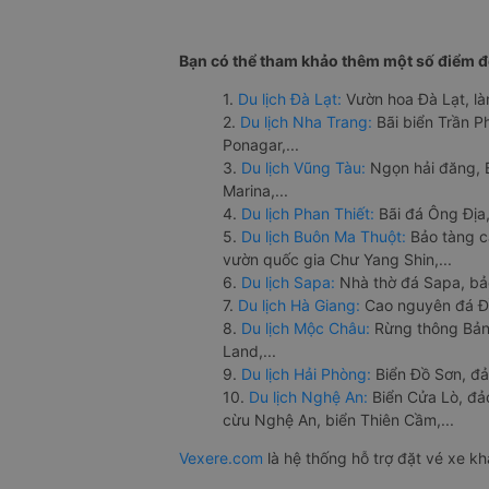
Bạn có thể tham khảo thêm một số điểm đế
1.
Du lịch Đà Lạt:
Vườn hoa Đà Lạt, là
2.
Du lịch Nha Trang:
Bãi biển Trần 
Ponagar,...
3.
Du lịch Vũng Tàu:
Ngọn hải đăng, 
Marina,...
4.
Du lịch Phan Thiết:
Bãi đá Ông Địa,
5.
Du lịch Buôn Ma Thuột:
Bảo tàng c
vườn quốc gia Chư Yang Shin,...
6.
Du lịch Sapa:
Nhà thờ đá Sapa, bả
7.
Du lịch Hà Giang:
Cao nguyên đá Đồ
8.
Du lịch Mộc Châu:
Rừng thông Bản 
Land,...
9.
Du lịch Hải Phòng:
Biển Đồ Sơn, đả
10.
Du lịch Nghệ An:
Biển Cửa Lò, đ
cừu Nghệ An, biển Thiên Cầm,...
Vexere.com
là hệ thống hỗ trợ đặt vé xe k