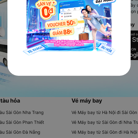
Ứng dụng hiển thị thông tin đầy 
người dùng so sánh và lựa chọn 
chóng và phù hợp nhất.
Tải ứng dụng Vexere ngay
 tàu hỏa
Vé máy bay
tàu Sài Gòn Nha Trang
Vé Máy bay từ Hà Nội đi Sài Gòn
tàu Sài Gòn Phan Thiết
Vé Máy bay từ Sài Gòn đi Nha T
tàu Sài Gòn Đà Nẵng
Vé Máy bay từ Sài Gòn đi Hà Nội