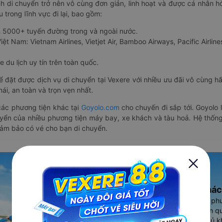
nh di chuyển trở nên vô cùng đơn giản, linh hoạt và được cá nhân h
 trong lĩnh vực đi lại, bao gồm:
n 5000+ tuyến đường trong và ngoài nước.
ệt Nam: Vietnam Airlines, Vietjet Air, Bamboo Airways, Pacific Airlines
 du lịch uy tín trên toàn quốc.
thể đặt được dịch vụ di chuyển tại Vexere với nhiều ưu đãi vô cùng 
i, an toàn và trọn vẹn nhất.
ác phương tiện khác tại
Goyolo.com
cho chuyến đi sắp tới. Goyolo
huyển của nhiều phương tiện máy bay, xe khách và tàu hoả. Hệ thống
đảm bảo có vé cho bạn di chuyển.
Ứng dụng đặt vé Xe khác
Vexere - ứng dụng đặt vé đa ph
cao, 5000+ tuyến đường toàn qu
vụ thuê xe máy, xe du lịch phủ k