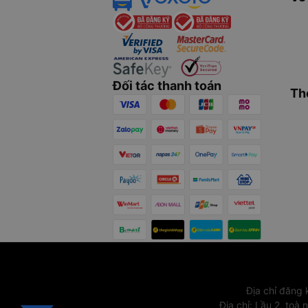
Đối tác thanh toán
Th
Địa chỉ đăng
Địa chỉ
:
Lầu 2, toà 