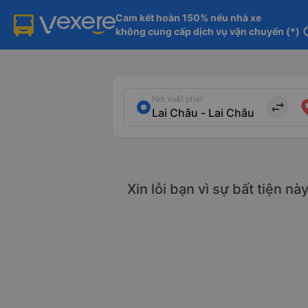
Cam kết hoàn 150% nếu nhà xe

không cung cấp dịch vụ vận chuyển (*)
in
Nơi xuất phát
import_export
Xin lỗi bạn vì sự bất tiện n