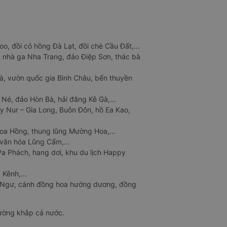
o, đồi cỏ hồng Đà Lạt, đồi chè Cầu Đất,...
 nhà ga Nha Trang, đảo Điệp Sơn, thác bà
à, vườn quốc gia Bình Châu, bến thuyền
 Né, đảo Hòn Bà, hải đăng Kê Gà,...
y Nur – Gia Long, Buôn Đôn, hồ Ea Kao,
Hoa Hồng, thung lũng Mường Hoa,...
văn hóa Lũng Cẩm,...
a Phách, hang dơi, khu du lịch Happy
 Kênh,...
n Ngư, cánh đồng hoa hướng dương, đồng
đường khắp cả nước.