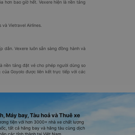
óa hơn bao giờ hết. Vexere hiện là nền tảng
 và Vietravel Airlines.
hấp dẫn. Vexere luôn sẵn sàng đồng hành và
 là nền tảng đặt vé cho phép người dùng so
 của Goyolo được liên kết trực tiếp với các
h, Máy bay, Tàu hoả và Thuê xe
ương tiện với hơn 3000+ nhà xe chất lượng
ốc, tất cả hãng bay và hãng tàu cùng dịch
hắp các tỉnh thành tại Việt Nam.