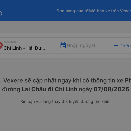
Đơn hàng của tôi
Mở bán vé trên Vexe
fo
Nơi đến
add
Nhập ngày đi
Thêm
ày. Vexere sẽ cập nhật ngay khi có thông tin xe
Ph
đường
Lai Châu đi Chí Linh
ngày
07/08/2026
Xin bạn vui lòng thay đổi tuyến đường tìm kiếm