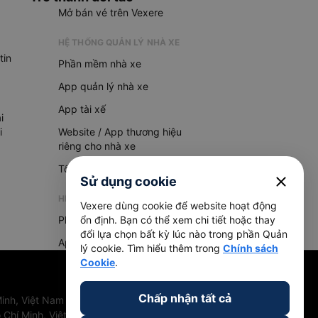
Mở bán vé trên Vexere
HỆ THỐNG QUẢN LÝ NHÀ XE
tin
Phần mềm nhà xe
App quản lý nhà xe
App tài xế
i
i
Website / App thương hiệu
riêng cho nhà xe
Tổng đài AI
close
Sử dụng cookie
HỆ THỐNG QUẢN LÝ HÀNG HOÁ
Vexere dùng cookie để website hoạt động
Phần mềm quản lý hàng hoá
ổn định. Bạn có thể xem chi tiết hoặc thay
đổi lựa chọn bất kỳ lúc nào trong phần Quản
App quản lý hàng hoá
lý cookie. Tìm hiểu thêm trong
Chính sách
Cookie
.
Chấp nhận tất cả
inh, Việt Nam
 Chí Minh, Việt Nam