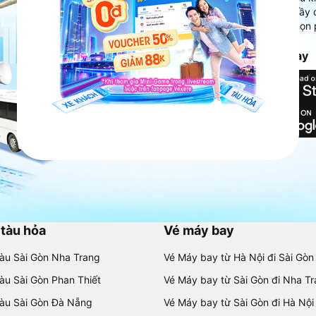
Ứng dụng hiển thị thông tin đầy 
người dùng so sánh và lựa chọn 
chóng và phù hợp nhất.
Tải ứng dụng Vexere ngay
 tàu hỏa
Vé máy bay
tàu Sài Gòn Nha Trang
Vé Máy bay từ Hà Nội đi Sài Gòn
tàu Sài Gòn Phan Thiết
Vé Máy bay từ Sài Gòn đi Nha T
tàu Sài Gòn Đà Nẵng
Vé Máy bay từ Sài Gòn đi Hà Nội