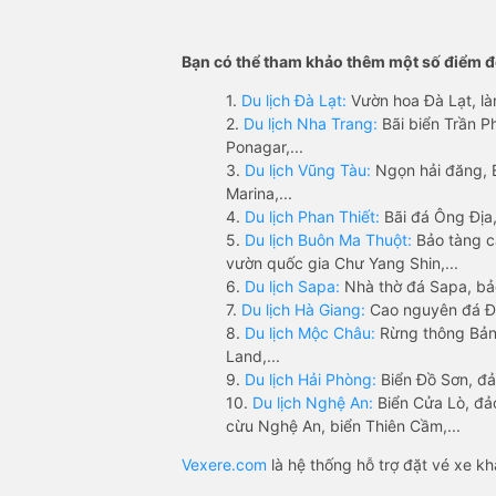
Bạn có thể tham khảo thêm một số điểm đế
1.
Du lịch Đà Lạt:
Vườn hoa Đà Lạt, là
2.
Du lịch Nha Trang:
Bãi biển Trần 
Ponagar,...
3.
Du lịch Vũng Tàu:
Ngọn hải đăng, 
Marina,...
4.
Du lịch Phan Thiết:
Bãi đá Ông Địa,
5.
Du lịch Buôn Ma Thuột:
Bảo tàng c
vườn quốc gia Chư Yang Shin,...
6.
Du lịch Sapa:
Nhà thờ đá Sapa, bả
7.
Du lịch Hà Giang:
Cao nguyên đá Đồ
8.
Du lịch Mộc Châu:
Rừng thông Bản 
Land,...
9.
Du lịch Hải Phòng:
Biển Đồ Sơn, đả
10.
Du lịch Nghệ An:
Biển Cửa Lò, đ
cừu Nghệ An, biển Thiên Cầm,...
Vexere.com
là hệ thống hỗ trợ đặt vé xe k