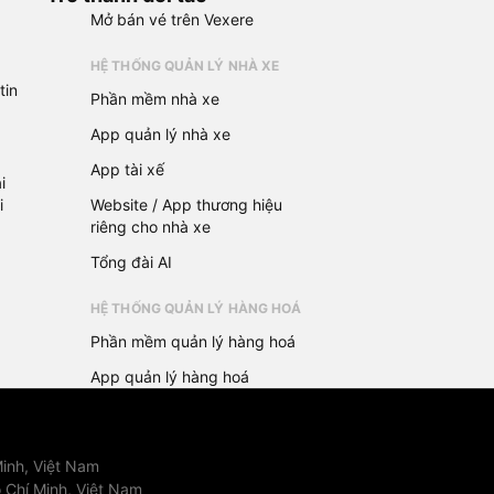
Mở bán vé trên Vexere
HỆ THỐNG QUẢN LÝ NHÀ XE
tin
Phần mềm nhà xe
App quản lý nhà xe
App tài xế
i
i
Website / App thương hiệu
riêng cho nhà xe
Tổng đài AI
HỆ THỐNG QUẢN LÝ HÀNG HOÁ
Phần mềm quản lý hàng hoá
App quản lý hàng hoá
inh, Việt Nam
 Chí Minh, Việt Nam