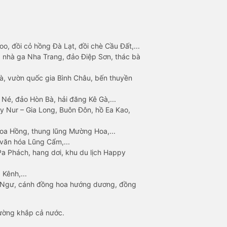
o, đồi cỏ hồng Đà Lạt, đồi chè Cầu Đất,...
 nhà ga Nha Trang, đảo Điệp Sơn, thác bà
à, vườn quốc gia Bình Châu, bến thuyền
 Né, đảo Hòn Bà, hải đăng Kê Gà,...
y Nur – Gia Long, Buôn Đôn, hồ Ea Kao,
Hoa Hồng, thung lũng Mường Hoa,...
văn hóa Lũng Cẩm,...
a Phách, hang dơi, khu du lịch Happy
 Kênh,...
n Ngư, cánh đồng hoa hướng dương, đồng
đường khắp cả nước.