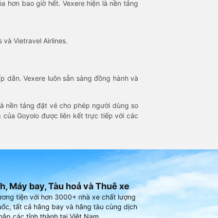
óa hơn bao giờ hết. Vexere hiện là nền tảng
 và Vietravel Airlines.
hấp dẫn. Vexere luôn sẵn sàng đồng hành và
 là nền tảng đặt vé cho phép người dùng so
 của Goyolo được liên kết trực tiếp với các
h, Máy bay, Tàu hoả và Thuê xe
ương tiện với hơn 3000+ nhà xe chất lượng
ốc, tất cả hãng bay và hãng tàu cùng dịch
hắp các tỉnh thành tại Việt Nam.