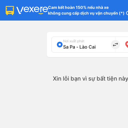
Cam kết hoàn 150% nếu nhà xe

không cung cấp dịch vụ vận chuyển (*)
in
Nơi xuất phát
import_export
Xin lỗi bạn vì sự bất tiện n