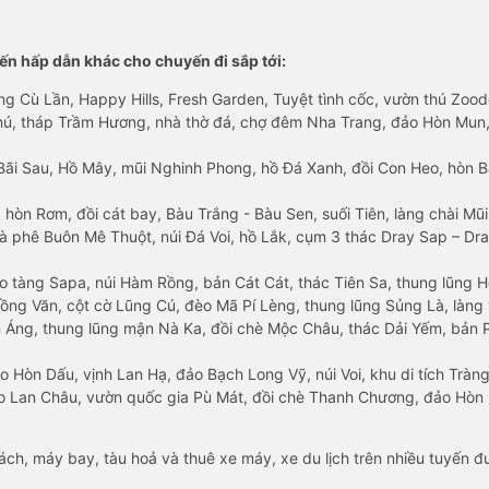
n hấp dẫn khác cho chuyến đi sắp tới:
ng Cù Lần, Happy Hills, Fresh Garden, Tuyệt tình cốc, vườn thú Zoodo
Phú, tháp Trầm Hương, nhà thờ đá, chợ đêm Nha Trang, đảo Hòn Mun,
Bãi Sau, Hồ Mây, mũi Nghinh Phong, hồ Đá Xanh, đồi Con Heo, hòn B
 hòn Rơm, đồi cát bay, Bàu Trắng - Bàu Sen, suối Tiên, làng chài Mũi
à phê Buôn Mê Thuột, núi Đá Voi, hồ Lắk, cụm 3 thác Dray Sap – Dra
o tàng Sapa, núi Hàm Rồng, bản Cát Cát, thác Tiên Sa, thung lũng 
ng Văn, cột cờ Lũng Cú, đèo Mã Pí Lèng, thung lũng Sủng Là, làng 
Áng, thung lũng mận Nà Ka, đồi chè Mộc Châu, thác Dải Yếm, bản P
o Hòn Dấu, vịnh Lan Hạ, đảo Bạch Long Vỹ, núi Voi, khu di tích Tràng
ảo Lan Châu, vườn quốc gia Pù Mát, đồi chè Thanh Chương, đảo Hò
hách, máy bay, tàu hoả và thuê xe máy, xe du lịch trên nhiều tuyến 