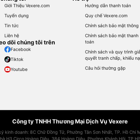
Giới Thiệu Vexere.com
Hướng dẫn thanh toán
Tuyển dụng
Quy chế Vexere.com
Tin tức
Chính sách bảo mật thông 
Liên hệ
Chính sách bảo mật thanh
eo dõi chúng tôi trên
toán
Facebook
Chính sách và quy trình giả
quyết tranh chấp, khiếu nạ
Tiktok
Câu hỏi thường gặp
Youtube
Công ty TNHH Thương Mại Dịch Vụ Vexere
 ký kinh doanh: 8C Chữ Đồng Tử, Phường Tân Sơn Nhất, TP. Hồ Chí M
nhà H3 Circo Hoàng Diệu, 384 Hoàng Diệu, Phường Khánh Hội, TP Hồ