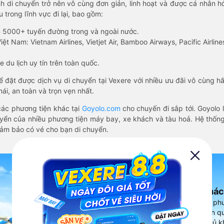
nh di chuyển trở nên vô cùng đơn giản, linh hoạt và được cá nhân h
 trong lĩnh vực đi lại, bao gồm:
n 5000+ tuyến đường trong và ngoài nước.
ệt Nam: Vietnam Airlines, Vietjet Air, Bamboo Airways, Pacific Airlines
 du lịch uy tín trên toàn quốc.
thể đặt được dịch vụ di chuyển tại Vexere với nhiều ưu đãi vô cùng 
i, an toàn và trọn vẹn nhất.
ác phương tiện khác tại
Goyolo.com
cho chuyến đi sắp tới. Goyolo
huyển của nhiều phương tiện máy bay, xe khách và tàu hoả. Hệ thống
đảm bảo có vé cho bạn di chuyển.
Ứng dụng đặt vé Xe khác
Vexere - ứng dụng đặt vé đa ph
cao, 5000+ tuyến đường toàn qu
vụ thuê xe máy, xe du lịch phủ k