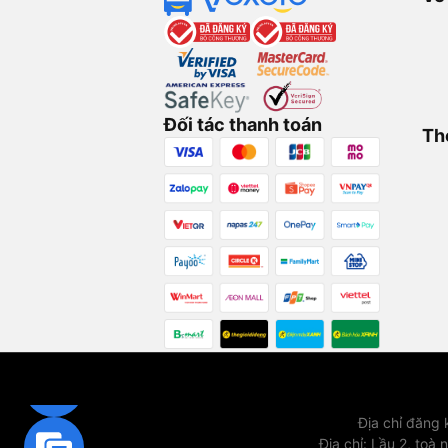
Đối tác thanh toán
Th
Địa chỉ đăng
Địa chỉ
:
Lầu 2, toà 