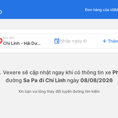
Đơn hàng của tôi
M
fo
Nơi đến
add
Nhập ngày đi
Thêm
ày. Vexere sẽ cập nhật ngay khi có thông tin xe
Ph
đường
Sa Pa đi Chí Linh
ngày
08/08/2026
Xin bạn vui lòng thay đổi tuyến đường tìm kiếm