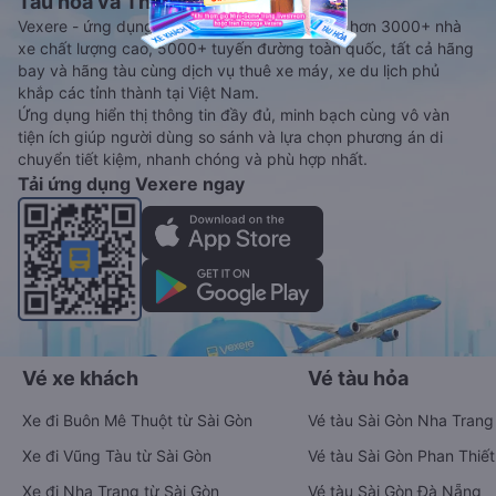
Tàu hoả và Thuê xe
Vexere - ứng dụng đặt vé đa phương tiện với hơn 3000+ nhà
xe chất lượng cao, 5000+ tuyến đường toàn quốc, tất cả hãng
bay và hãng tàu cùng dịch vụ thuê xe máy, xe du lịch phủ
khắp các tỉnh thành tại Việt Nam.
Ứng dụng hiển thị thông tin đầy đủ, minh bạch cùng vô vàn
tiện ích giúp người dùng so sánh và lựa chọn phương án di
chuyển tiết kiệm, nhanh chóng và phù hợp nhất.
Tải ứng dụng Vexere ngay
Vé xe khách
Vé tàu hỏa
Xe đi Buôn Mê Thuột từ Sài Gòn
Vé tàu Sài Gòn Nha Trang
Xe đi Vũng Tàu từ Sài Gòn
Vé tàu Sài Gòn Phan Thiết
Xe đi Nha Trang từ Sài Gòn
Vé tàu Sài Gòn Đà Nẵng