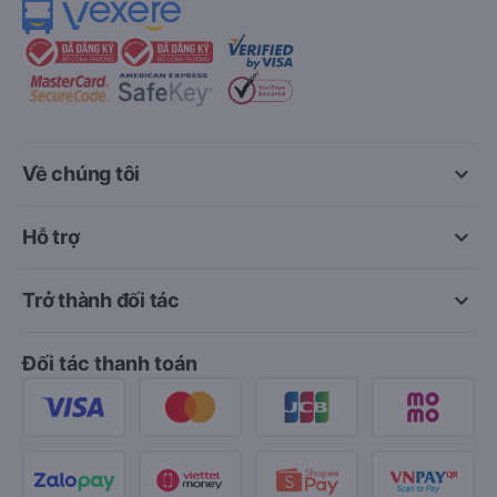
keyboard_arrow_down
Về chúng tôi
keyboard_arrow_down
Hỗ trợ
keyboard_arrow_down
Trở thành đối tác
Đối tác thanh toán