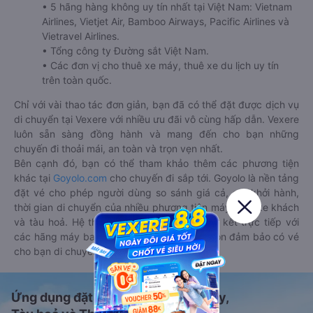
• 5 hãng hàng không uy tín nhất tại Việt Nam: Vietnam
Airlines, Vietjet Air, Bamboo Airways, Pacific Airlines và
Vietravel Airlines.
• Tổng công ty Đường sắt Việt Nam.
• Các đơn vị cho thuê xe máy, thuê xe du lịch uy tín
trên toàn quốc.
Chỉ với vài thao tác đơn giản, bạn đã có thể đặt được dịch vụ
di chuyển tại Vexere với nhiều ưu đãi vô cùng hấp dẫn. Vexere
luôn sẵn sàng đồng hành và mang đến cho bạn những
chuyến đi thoải mái, an toàn và trọn vẹn nhất.
Bên cạnh đó, bạn có thể tham khảo thêm các phương tiện
khác tại
Goyolo.com
cho chuyến đi sắp tới. Goyolo là nền tảng
đặt vé cho phép người dùng so sánh giá cả, giờ khởi hành,
thời gian di chuyển của nhiều phương tiện máy bay, xe khách
và tàu hoả. Hệ thống của Goyolo được liên kết trực tiếp với
các hãng máy bay, xe khách và tàu hoả, luôn đảm bảo có vé
cho bạn di chuyển.
Ứng dụng đặt vé Xe khách, Máy bay,