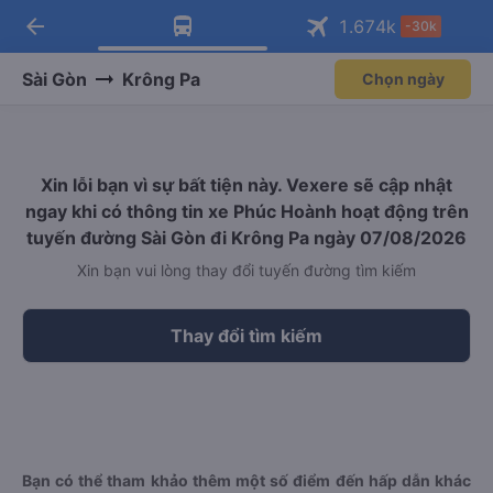
arrow_back
Tải app Vexere ngay!
Tải app Vexere
1.674
k
-30k
Mở app
Mở app
Nhận ưu đãi thành viên độc
-30k/ghế khi đặt vé máy bay qua
quyền
app
Sài Gòn
Krông Pa
Chọn ngày
Xin lỗi bạn vì sự bất tiện này. Vexere sẽ cập nhật
ngay khi có thông tin xe Phúc Hoành hoạt động trên
tuyến đường Sài Gòn đi Krông Pa ngày 07/08/2026
Xin bạn vui lòng thay đổi tuyến đường tìm kiếm
Thay đổi tìm kiếm
Bạn có thể tham khảo thêm một số điểm đến hấp dẫn khác