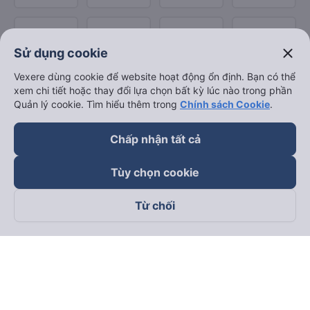
close
Sử dụng cookie
Vexere dùng cookie để website hoạt động ổn định. Bạn có thể
xem chi tiết hoặc thay đổi lựa chọn bất kỳ lúc nào trong phần
Quản lý cookie. Tìm hiểu thêm trong
Chính sách Cookie
.
Chấp nhận tất cả
Tùy chọn cookie
Từ chối
Theo dõi chúng tôi trên
Facebook
Tiktok
Youtube
Công ty TNHH Thương Mại Dịch Vụ Vexere