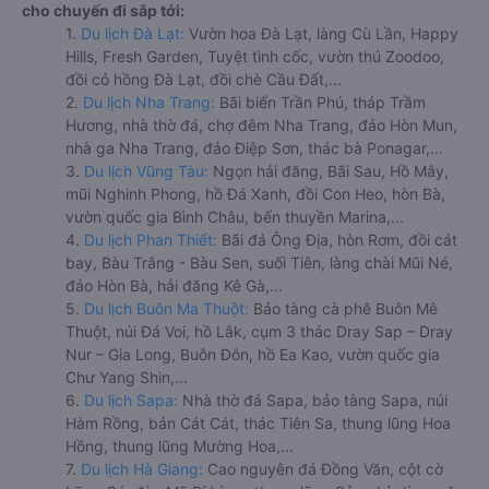
cho chuyến đi sắp tới:
1.
Du lịch Đà Lạt:
Vườn hoa Đà Lạt, làng Cù Lần, Happy
Hills, Fresh Garden, Tuyệt tình cốc, vườn thú Zoodoo,
đồi cỏ hồng Đà Lạt, đồi chè Cầu Đất,...
2.
Du lịch Nha Trang:
Bãi biển Trần Phú, tháp Trầm
Hương, nhà thờ đá, chợ đêm Nha Trang, đảo Hòn Mun,
nhà ga Nha Trang, đảo Điệp Sơn, thác bà Ponagar,...
3.
Du lịch Vũng Tàu:
Ngọn hải đăng, Bãi Sau, Hồ Mây,
mũi Nghinh Phong, hồ Đá Xanh, đồi Con Heo, hòn Bà,
vườn quốc gia Bình Châu, bến thuyền Marina,...
4.
Du lịch Phan Thiết:
Bãi đá Ông Địa, hòn Rơm, đồi cát
bay, Bàu Trắng - Bàu Sen, suối Tiên, làng chài Mũi Né,
đảo Hòn Bà, hải đăng Kê Gà,...
5.
Du lịch Buôn Ma Thuột:
Bảo tàng cà phê Buôn Mê
Thuột, núi Đá Voi, hồ Lắk, cụm 3 thác Dray Sap – Dray
Nur – Gia Long, Buôn Đôn, hồ Ea Kao, vườn quốc gia
Chư Yang Shin,...
6.
Du lịch Sapa:
Nhà thờ đá Sapa, bảo tàng Sapa, núi
Hàm Rồng, bản Cát Cát, thác Tiên Sa, thung lũng Hoa
Hồng, thung lũng Mường Hoa,...
7.
Du lịch Hà Giang:
Cao nguyên đá Đồng Văn, cột cờ