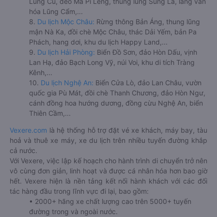
Lũng Cú, đèo Mã Pí Lèng, thung lũng Sủng Là, làng văn
hóa Lũng Cẩm,...
8.
Du lịch Mộc Châu:
Rừng thông Bản Áng, thung lũng
mận Nà Ka, đồi chè Mộc Châu, thác Dải Yếm, bản Pa
Phách, hang dơi, khu du lịch Happy Land,...
9.
Du lịch Hải Phòng:
Biển Đồ Sơn, đảo Hòn Dấu, vịnh
Lan Hạ, đảo Bạch Long Vỹ, núi Voi, khu di tích Tràng
Kênh,...
10.
Du lịch Nghệ An:
Biển Cửa Lò, đảo Lan Châu, vườn
quốc gia Pù Mát, đồi chè Thanh Chương, đảo Hòn Ngư,
cánh đồng hoa hướng dương, đồng cừu Nghệ An, biển
Thiên Cầm,...
Vexere.com
là hệ thống hỗ trợ đặt vé xe khách, máy bay, tàu
hoả và thuê xe máy, xe du lịch trên nhiều tuyến đường khắp
cả nước.
Với Vexere, việc lập kế hoạch cho hành trình di chuyển trở nên
vô cùng đơn giản, linh hoạt và được cá nhân hóa hơn bao giờ
hết. Vexere hiện là nền tảng kết nối hành khách với các đối
tác hàng đầu trong lĩnh vực đi lại, bao gồm:
• 2000+ hãng xe chất lượng cao trên 5000+ tuyến
đường trong và ngoài nước.