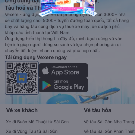
Ứng dụng đặt vé Xe khách, Máy bay,
Tàu hoả và Thuê xe
Vexere - ứng dụng đặt vé đa phương tiện với hơn 3000+ nhà
xe chất lượng cao, 5000+ tuyến đường toàn quốc, tất cả hãng
bay và hãng tàu cùng dịch vụ thuê xe máy, xe du lịch phủ
khắp các tỉnh thành tại Việt Nam.
Ứng dụng hiển thị thông tin đầy đủ, minh bạch cùng vô vàn
tiện ích giúp người dùng so sánh và lựa chọn phương án di
chuyển tiết kiệm, nhanh chóng và phù hợp nhất.
Tải ứng dụng Vexere ngay
Vé xe khách
Vé tàu hỏa
Xe đi Buôn Mê Thuột từ Sài Gòn
Vé tàu Sài Gòn Nha Trang
Xe đi Vũng Tàu từ Sài Gòn
Vé tàu Sài Gòn Phan Thiết