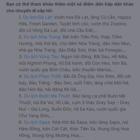
Bạn có thể tham khảo thêm một số điểm đến hấp dẫn khác
cho chuyến đi sắp tới:
1.
Du lịch Đà Lạt:
Vườn hoa Đà Lạt, làng Cù Lần, Happy
Hills, Fresh Garden, Tuyệt tình cốc, vườn thú Zoodoo,
đồi cỏ hồng Đà Lạt, đồi chè Cầu Đất,...
2.
Du lịch Nha Trang:
Bãi biển Trần Phú, tháp Trầm
Hương, nhà thờ đá, chợ đêm Nha Trang, đảo Hòn Mun,
nhà ga Nha Trang, đảo Điệp Sơn, thác bà Ponagar,...
3.
Du lịch Vũng Tàu:
Ngọn hải đăng, Bãi Sau, Hồ Mây,
mũi Nghinh Phong, hồ Đá Xanh, đồi Con Heo, hòn Bà,
vườn quốc gia Bình Châu, bến thuyền Marina,...
4.
Du lịch Phan Thiết:
Bãi đá Ông Địa, hòn Rơm, đồi cát
bay, Bàu Trắng - Bàu Sen, suối Tiên, làng chài Mũi Né,
đảo Hòn Bà, hải đăng Kê Gà,...
5.
Du lịch Buôn Ma Thuột:
Bảo tàng cà phê Buôn Mê
Thuột, núi Đá Voi, hồ Lắk, cụm 3 thác Dray Sap – Dray
Nur – Gia Long, Buôn Đôn, hồ Ea Kao, vườn quốc gia
Chư Yang Shin,...
6.
Du lịch Sapa:
Nhà thờ đá Sapa, bảo tàng Sapa, núi
Hàm Rồng, bản Cát Cát, thác Tiên Sa, thung lũng Hoa
Hồng, thung lũng Mường Hoa,...