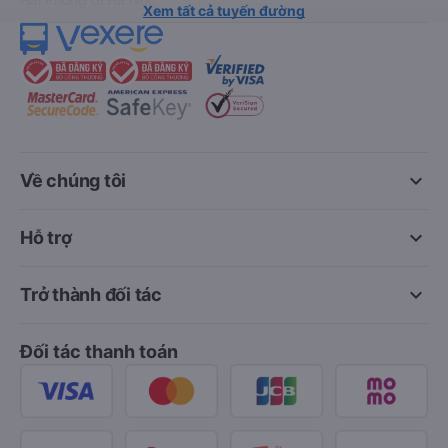
Xem tất cả tuyến đường
keyboard_arrow_down
Về chúng tôi
keyboard_arrow_down
Hỗ trợ
keyboard_arrow_down
Trở thành đối tác
Đối tác thanh toán