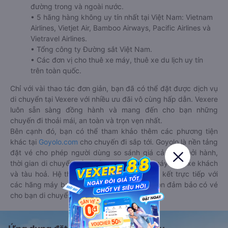
đường trong và ngoài nước.
• 5 hãng hàng không uy tín nhất tại Việt Nam: Vietnam
Airlines, Vietjet Air, Bamboo Airways, Pacific Airlines và
Vietravel Airlines.
• Tổng công ty Đường sắt Việt Nam.
• Các đơn vị cho thuê xe máy, thuê xe du lịch uy tín
trên toàn quốc.
Chỉ với vài thao tác đơn giản, bạn đã có thể đặt được dịch vụ
di chuyển tại Vexere với nhiều ưu đãi vô cùng hấp dẫn. Vexere
luôn sẵn sàng đồng hành và mang đến cho bạn những
chuyến đi thoải mái, an toàn và trọn vẹn nhất.
Bên cạnh đó, bạn có thể tham khảo thêm các phương tiện
khác tại
Goyolo.com
cho chuyến đi sắp tới. Goyolo là nền tảng
đặt vé cho phép người dùng so sánh giá cả, giờ khởi hành,
thời gian di chuyển của nhiều phương tiện máy bay, xe khách
và tàu hoả. Hệ thống của Goyolo được liên kết trực tiếp với
các hãng máy bay, xe khách và tàu hoả, luôn đảm bảo có vé
cho bạn di chuyển.