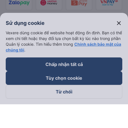
close
Sử dụng cookie
Vexere dùng cookie để website hoạt động ổn định. Bạn có thể
xem chi tiết hoặc thay đổi lựa chọn bất kỳ lúc nào trong phần
Quản lý cookie. Tìm hiểu thêm trong
Chính sách bảo mật của
chúng tôi
.
Chấp nhận tất cả
Tùy chọn cookie
Từ chối
Theo dõi chúng tôi trên
Facebook
Tiktok
Youtube
Công ty TNHH Thương Mại Dịch Vụ Vexere