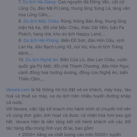
7.
Du lịch Hà Giang:
Cao nguyên đá Đồng Văn, cột cờ
Lũng Cú, đèo Mã Pí Lèng, thung lũng Sủng Là, làng văn
hóa Lũng Cẩm,...
8.
Du lịch Mộc Châu:
Rừng thông Bản Áng, thung lũng
mận Nà Ka, đồi chè Mộc Châu, thác Dải Yếm, bản Pa
Phách, hang dơi, khu du lịch Happy Land,...
9.
Du lịch Hải Phòng:
Biển Đồ Sơn, đảo Hòn Dấu, vịnh
Lan Hạ, đảo Bạch Long Vỹ, núi Voi, khu di tích Tràng
Kênh,...
10.
Du lịch Nghệ An:
Biển Cửa Lò, đảo Lan Châu, vườn
quốc gia Pù Mát, đồi chè Thanh Chương, đảo Hòn Ngư,
cánh đồng hoa hướng dương, đồng cừu Nghệ An, biển
Thiên Cầm,...
Vexere.com
là hệ thống hỗ trợ đặt vé xe khách, máy bay, tàu
hoả và thuê xe máy, xe du lịch trên nhiều tuyến đường khắp
cả nước.
Với Vexere, việc lập kế hoạch cho hành trình di chuyển trở nên
vô cùng đơn giản, linh hoạt và được cá nhân hóa hơn bao giờ
hết. Vexere hiện là nền tảng kết nối hành khách với các đối
tác hàng đầu trong lĩnh vực đi lại, bao gồm:
• 2000+ hãng xe chất lượng cao trên 5000+ tuyến