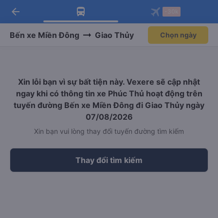
arrow_back
Tải app Vexere ngay!
Tải app Vexere
-30k
Mở app
Mở app
Nhận ưu đãi thành viên độc
-30k/ghế khi đặt vé máy bay qua
quyền
app
Bến xe Miền Đông
Giao Thủy
Chọn ngày
Xin lỗi bạn vì sự bất tiện này. Vexere sẽ cập nhật
ngay khi có thông tin xe Phúc Thủ hoạt động trên
tuyến đường Bến xe Miền Đông đi Giao Thủy ngày
07/08/2026
Xin bạn vui lòng thay đổi tuyến đường tìm kiếm
Thay đổi tìm kiếm