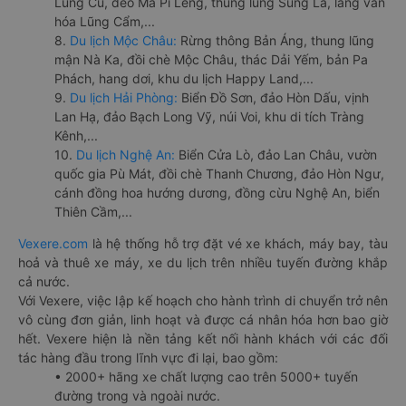
Lũng Cú, đèo Mã Pí Lèng, thung lũng Sủng Là, làng văn
hóa Lũng Cẩm,...
8.
Du lịch Mộc Châu:
Rừng thông Bản Áng, thung lũng
mận Nà Ka, đồi chè Mộc Châu, thác Dải Yếm, bản Pa
Phách, hang dơi, khu du lịch Happy Land,...
9.
Du lịch Hải Phòng:
Biển Đồ Sơn, đảo Hòn Dấu, vịnh
Lan Hạ, đảo Bạch Long Vỹ, núi Voi, khu di tích Tràng
Kênh,...
10.
Du lịch Nghệ An:
Biển Cửa Lò, đảo Lan Châu, vườn
quốc gia Pù Mát, đồi chè Thanh Chương, đảo Hòn Ngư,
cánh đồng hoa hướng dương, đồng cừu Nghệ An, biển
Thiên Cầm,...
Vexere.com
là hệ thống hỗ trợ đặt vé xe khách, máy bay, tàu
hoả và thuê xe máy, xe du lịch trên nhiều tuyến đường khắp
cả nước.
Với Vexere, việc lập kế hoạch cho hành trình di chuyển trở nên
vô cùng đơn giản, linh hoạt và được cá nhân hóa hơn bao giờ
hết. Vexere hiện là nền tảng kết nối hành khách với các đối
tác hàng đầu trong lĩnh vực đi lại, bao gồm:
• 2000+ hãng xe chất lượng cao trên 5000+ tuyến
đường trong và ngoài nước.