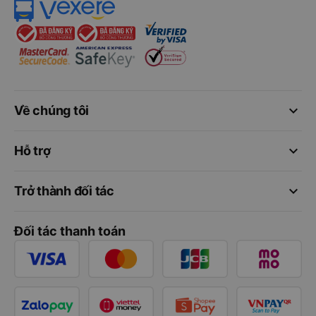
keyboard_arrow_down
Về chúng tôi
keyboard_arrow_down
Hỗ trợ
keyboard_arrow_down
Trở thành đối tác
Đối tác thanh toán