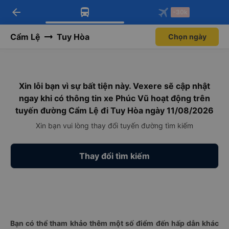
arrow_back
Tải app Vexere ngay!
Tải app Vexere
-30k
Mở app
Mở app
Nhận ưu đãi thành viên độc
-30k/ghế khi đặt vé máy bay qua
quyền
app
Cẩm Lệ
Tuy Hòa
Chọn ngày
Xin lỗi bạn vì sự bất tiện này. Vexere sẽ cập nhật
ngay khi có thông tin xe Phúc Vũ hoạt động trên
tuyến đường Cẩm Lệ đi Tuy Hòa ngày 11/08/2026
Xin bạn vui lòng thay đổi tuyến đường tìm kiếm
Thay đổi tìm kiếm
Bạn có thể tham khảo thêm một số điểm đến hấp dẫn khác