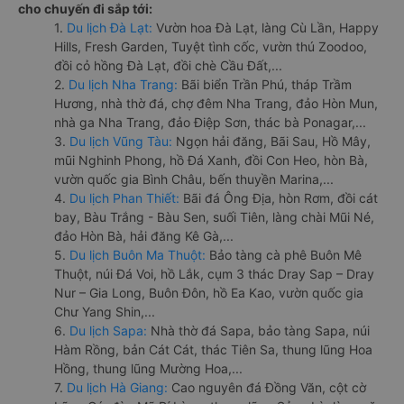
cho chuyến đi sắp tới:
1.
Du lịch Đà Lạt:
Vườn hoa Đà Lạt, làng Cù Lần, Happy
Hills, Fresh Garden, Tuyệt tình cốc, vườn thú Zoodoo,
đồi cỏ hồng Đà Lạt, đồi chè Cầu Đất,...
2.
Du lịch Nha Trang:
Bãi biển Trần Phú, tháp Trầm
Hương, nhà thờ đá, chợ đêm Nha Trang, đảo Hòn Mun,
nhà ga Nha Trang, đảo Điệp Sơn, thác bà Ponagar,...
3.
Du lịch Vũng Tàu:
Ngọn hải đăng, Bãi Sau, Hồ Mây,
mũi Nghinh Phong, hồ Đá Xanh, đồi Con Heo, hòn Bà,
vườn quốc gia Bình Châu, bến thuyền Marina,...
4.
Du lịch Phan Thiết:
Bãi đá Ông Địa, hòn Rơm, đồi cát
bay, Bàu Trắng - Bàu Sen, suối Tiên, làng chài Mũi Né,
đảo Hòn Bà, hải đăng Kê Gà,...
5.
Du lịch Buôn Ma Thuột:
Bảo tàng cà phê Buôn Mê
Thuột, núi Đá Voi, hồ Lắk, cụm 3 thác Dray Sap – Dray
Nur – Gia Long, Buôn Đôn, hồ Ea Kao, vườn quốc gia
Chư Yang Shin,...
6.
Du lịch Sapa:
Nhà thờ đá Sapa, bảo tàng Sapa, núi
Hàm Rồng, bản Cát Cát, thác Tiên Sa, thung lũng Hoa
Hồng, thung lũng Mường Hoa,...
7.
Du lịch Hà Giang:
Cao nguyên đá Đồng Văn, cột cờ