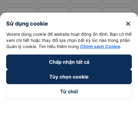
close
Sử dụng cookie
Vexere dùng cookie để website hoạt động ổn định. Bạn có thể
xem chi tiết hoặc thay đổi lựa chọn bất kỳ lúc nào trong phần
Quản lý cookie. Tìm hiểu thêm trong
Chính sách Cookie
.
Chấp nhận tất cả
Tùy chọn cookie
Từ chối
Theo dõi chúng tôi trên
Facebook
Tiktok
Youtube
Công ty TNHH Thương Mại Dịch Vụ Vexere