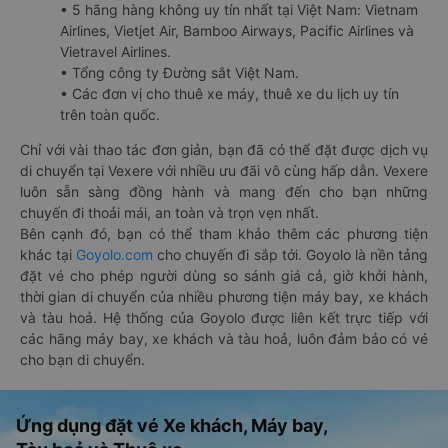
• 5 hãng hàng không uy tín nhất tại Việt Nam: Vietnam
Airlines, Vietjet Air, Bamboo Airways, Pacific Airlines và
Vietravel Airlines.
• Tổng công ty Đường sắt Việt Nam.
• Các đơn vị cho thuê xe máy, thuê xe du lịch uy tín
trên toàn quốc.
Chỉ với vài thao tác đơn giản, bạn đã có thể đặt được dịch vụ
di chuyển tại Vexere với nhiều ưu đãi vô cùng hấp dẫn. Vexere
luôn sẵn sàng đồng hành và mang đến cho bạn những
chuyến đi thoải mái, an toàn và trọn vẹn nhất.
Bên cạnh đó, bạn có thể tham khảo thêm các phương tiện
khác tại
Goyolo.com
cho chuyến đi sắp tới. Goyolo là nền tảng
đặt vé cho phép người dùng so sánh giá cả, giờ khởi hành,
thời gian di chuyển của nhiều phương tiện máy bay, xe khách
và tàu hoả. Hệ thống của Goyolo được liên kết trực tiếp với
các hãng máy bay, xe khách và tàu hoả, luôn đảm bảo có vé
cho bạn di chuyển.
Ứng dụng đặt vé Xe khách, Máy bay,