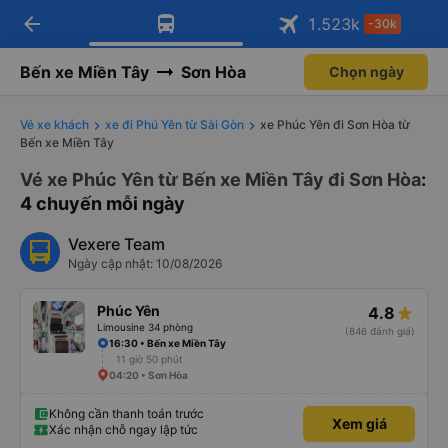
arrow_back
Tải app Vexere ngay!
Tải app Vexere
1.523
k
-30k
Mở app
Mở app
Nhận ưu đãi thành viên độc
-30k/ghế khi đặt vé máy bay qua
quyền
app
Bến xe Miền Tây
Sơn Hòa
Chọn ngày
Vé xe khách
xe đi Phú Yên từ Sài Gòn
xe Phúc Yên đi Sơn Hòa từ
Bến xe Miền Tây
Vé xe Phúc Yên từ Bến xe Miền Tây đi Sơn Hòa
:
4 chuyến mỗi ngày
Vexere Team
Ngày cập nhật: 10/08/2026
Phúc Yên
4.8
Limousine 34 phòng
(846 đánh giá)
16:30 • Bến xe Miền Tây
11 giờ 50 phút
04:20 • Sơn Hòa
Không cần thanh toán trước
Xem giá
Xác nhận chỗ ngay lập tức