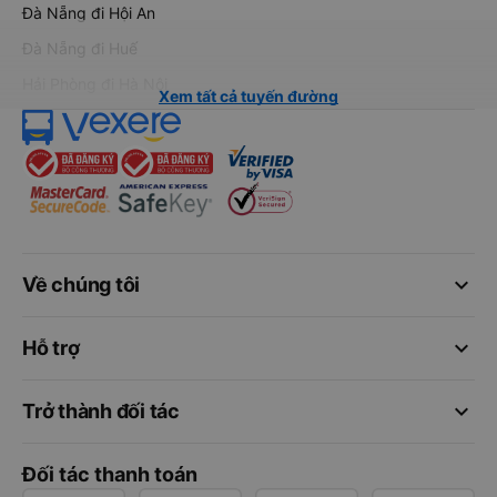
Đà Nẵng đi Hội An
Đà Nẵng đi Huế
Hải Phòng đi Hà Nội
Xem tất cả tuyến đường
keyboard_arrow_down
Về chúng tôi
keyboard_arrow_down
Hỗ trợ
keyboard_arrow_down
Trở thành đối tác
Đối tác thanh toán