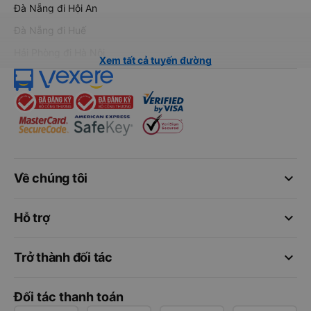
Đà Nẵng đi Hội An
Đà Nẵng đi Huế
Hải Phòng đi Hà Nội
Xem tất cả tuyến đường
keyboard_arrow_down
Về chúng tôi
keyboard_arrow_down
Hỗ trợ
keyboard_arrow_down
Trở thành đối tác
Đối tác thanh toán