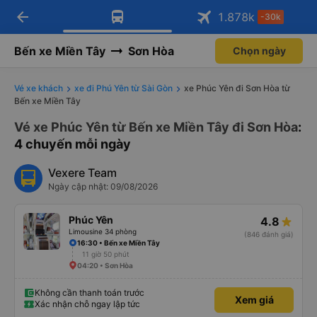
arrow_back
Tải app Vexere ngay!
Tải app Vexere
1.878
k
-30k
Mở app
Mở app
Nhận ưu đãi thành viên độc
-30k/ghế khi đặt vé máy bay qua
quyền
app
Bến xe Miền Tây
Sơn Hòa
Chọn ngày
Vé xe khách
xe đi Phú Yên từ Sài Gòn
xe Phúc Yên đi Sơn Hòa từ
Bến xe Miền Tây
Vé xe Phúc Yên từ Bến xe Miền Tây đi Sơn Hòa
:
4 chuyến mỗi ngày
Vexere Team
Ngày cập nhật: 09/08/2026
Phúc Yên
4.8
Limousine 34 phòng
(846 đánh giá)
16:30 • Bến xe Miền Tây
11 giờ 50 phút
04:20 • Sơn Hòa
Không cần thanh toán trước
Xem giá
Xác nhận chỗ ngay lập tức