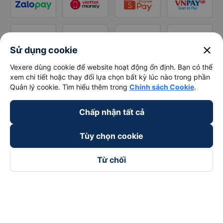
close
Sử dụng cookie
Vexere dùng cookie để website hoạt động ổn định. Bạn có thể
xem chi tiết hoặc thay đổi lựa chọn bất kỳ lúc nào trong phần
Quản lý cookie. Tìm hiểu thêm trong
Chính sách Cookie
.
Chấp nhận tất cả
Tùy chọn cookie
Từ chối
Theo dõi chúng tôi trên
Facebook
Tiktok
Youtube
Công ty TNHH Thương Mại Dịch Vụ Vexere