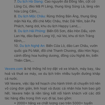
7.
Du lịch Hà Giang:
Cao nguyên đá Đồng Văn, cột cờ
Lũng Cú, đèo Mã Pí Lèng, thung lũng Sủng Là, làng văn
hóa Lũng Cẩm,...
8.
Du lịch Mộc Châu:
Rừng thông Bản Áng, thung lũng
mận Nà Ka, đồi chè Mộc Châu, thác Dải Yếm, bản Pa
Phách, hang dơi, khu du lịch Happy Land,...
9.
Du lịch Hải Phòng:
Biển Đồ Sơn, đảo Hòn Dấu, vịnh
Lan Hạ, đảo Bạch Long Vỹ, núi Voi, khu di tích Tràng
Kênh,...
10.
Du lịch Nghệ An:
Biển Cửa Lò, đảo Lan Châu, vườn
quốc gia Pù Mát, đồi chè Thanh Chương, đảo Hòn Ngư,
cánh đồng hoa hướng dương, đồng cừu Nghệ An, biển
Thiên Cầm,...
Vexere.com
là hệ thống hỗ trợ đặt vé xe khách, máy bay, tàu
hoả và thuê xe máy, xe du lịch trên nhiều tuyến đường khắp
cả nước.
Với Vexere, việc lập kế hoạch cho hành trình di chuyển trở nên
vô cùng đơn giản, linh hoạt và được cá nhân hóa hơn bao giờ
hết. Vexere hiện là nền tảng kết nối hành khách với các đối
tác hàng đầu trong lĩnh vực đi lại, bao gồm:
• 2000+ hãng xe chất lượng cao trên 5000+ tuyến