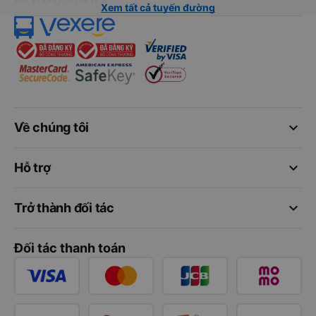
Xem tất cả tuyến đường
keyboard_arrow_down
Về chúng tôi
keyboard_arrow_down
Hỗ trợ
keyboard_arrow_down
Trở thành đối tác
Đối tác thanh toán