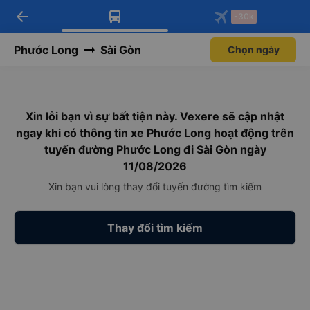
arrow_back
Tải app Vexere ngay!
Tải app Vexere
-30k
Mở app
Mở app
Nhận ưu đãi thành viên độc
-30k/ghế khi đặt vé máy bay qua
quyền
app
Phước Long
Sài Gòn
Chọn ngày
Xin lỗi bạn vì sự bất tiện này. Vexere sẽ cập nhật
ngay khi có thông tin xe Phước Long hoạt động trên
tuyến đường Phước Long đi Sài Gòn ngày
11/08/2026
Xin bạn vui lòng thay đổi tuyến đường tìm kiếm
Thay đổi tìm kiếm