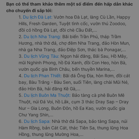
Bạn có thể tham khảo thêm một số điểm đến hấp dẫn khác
cho chuyến đi sắp tới:
1.
Du lịch Đà Lạt:
Vườn hoa Đà Lạt, làng Cù Lần, Happy
Hills, Fresh Garden, Tuyệt tình cốc, vườn thú Zoodoo,
đồi cỏ hồng Đà Lạt, đồi chè Cầu Đất,...
2.
Du lịch Nha Trang:
Bãi biển Trần Phú, tháp Trầm
Hương, nhà thờ đá, chợ đêm Nha Trang, đảo Hòn Mun,
nhà ga Nha Trang, đảo Điệp Sơn, thác bà Ponagar,...
3.
Du lịch Vũng Tàu:
Ngọn hải đăng, Bãi Sau, Hồ Mây,
mũi Nghinh Phong, hồ Đá Xanh, đồi Con Heo, hòn Bà,
vườn quốc gia Bình Châu, bến thuyền Marina,...
4.
Du lịch Phan Thiết:
Bãi đá Ông Địa, hòn Rơm, đồi cát
bay, Bàu Trắng - Bàu Sen, suối Tiên, làng chài Mũi Né,
đảo Hòn Bà, hải đăng Kê Gà,...
5.
Du lịch Buôn Ma Thuột:
Bảo tàng cà phê Buôn Mê
Thuột, núi Đá Voi, hồ Lắk, cụm 3 thác Dray Sap – Dray
Nur – Gia Long, Buôn Đôn, hồ Ea Kao, vườn quốc gia
Chư Yang Shin,...
6.
Du lịch Sapa:
Nhà thờ đá Sapa, bảo tàng Sapa, núi
Hàm Rồng, bản Cát Cát, thác Tiên Sa, thung lũng Hoa
Hồng, thung lũng Mường Hoa,...