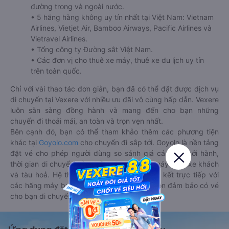
đường trong và ngoài nước.
• 5 hãng hàng không uy tín nhất tại Việt Nam: Vietnam
Airlines, Vietjet Air, Bamboo Airways, Pacific Airlines và
Vietravel Airlines.
• Tổng công ty Đường sắt Việt Nam.
• Các đơn vị cho thuê xe máy, thuê xe du lịch uy tín
trên toàn quốc.
Chỉ với vài thao tác đơn giản, bạn đã có thể đặt được dịch vụ
di chuyển tại Vexere với nhiều ưu đãi vô cùng hấp dẫn. Vexere
luôn sẵn sàng đồng hành và mang đến cho bạn những
chuyến đi thoải mái, an toàn và trọn vẹn nhất.
Bên cạnh đó, bạn có thể tham khảo thêm các phương tiện
khác tại
Goyolo.com
cho chuyến đi sắp tới. Goyolo là nền tảng
đặt vé cho phép người dùng so sánh giá cả, giờ khởi hành,
thời gian di chuyển của nhiều phương tiện máy bay, xe khách
và tàu hoả. Hệ thống của Goyolo được liên kết trực tiếp với
các hãng máy bay, xe khách và tàu hoả, luôn đảm bảo có vé
cho bạn di chuyển.