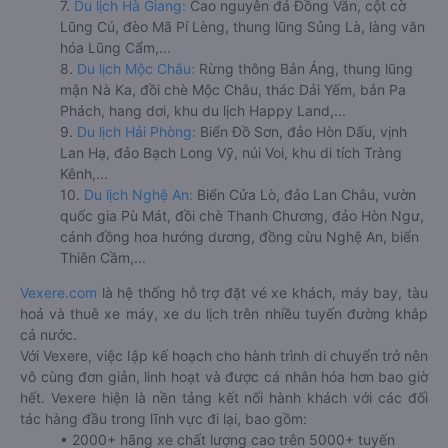
7.
Du lịch Hà Giang:
Cao nguyên đá Đồng Văn, cột cờ
Lũng Cú, đèo Mã Pí Lèng, thung lũng Sủng Là, làng văn
hóa Lũng Cẩm,...
8.
Du lịch Mộc Châu:
Rừng thông Bản Áng, thung lũng
mận Nà Ka, đồi chè Mộc Châu, thác Dải Yếm, bản Pa
Phách, hang dơi, khu du lịch Happy Land,...
9.
Du lịch Hải Phòng:
Biển Đồ Sơn, đảo Hòn Dấu, vịnh
Lan Hạ, đảo Bạch Long Vỹ, núi Voi, khu di tích Tràng
Kênh,...
10.
Du lịch Nghệ An:
Biển Cửa Lò, đảo Lan Châu, vườn
quốc gia Pù Mát, đồi chè Thanh Chương, đảo Hòn Ngư,
cánh đồng hoa hướng dương, đồng cừu Nghệ An, biển
Thiên Cầm,...
Vexere.com
là hệ thống hỗ trợ đặt vé xe khách, máy bay, tàu
hoả và thuê xe máy, xe du lịch trên nhiều tuyến đường khắp
cả nước.
Với Vexere, việc lập kế hoạch cho hành trình di chuyển trở nên
vô cùng đơn giản, linh hoạt và được cá nhân hóa hơn bao giờ
hết. Vexere hiện là nền tảng kết nối hành khách với các đối
tác hàng đầu trong lĩnh vực đi lại, bao gồm:
• 2000+ hãng xe chất lượng cao trên 5000+ tuyến