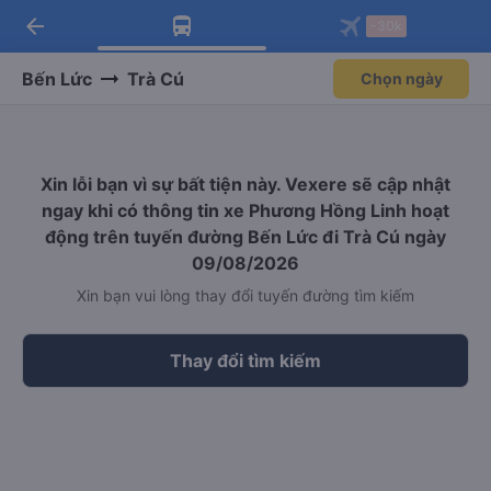
arrow_back
Tải app Vexere ngay!
Tải app Vexere
-30k
Mở app
Mở app
Nhận ưu đãi thành viên độc
-30k/ghế khi đặt vé máy bay qua
quyền
app
Bến Lức
Trà Cú
Chọn ngày
Xin lỗi bạn vì sự bất tiện này. Vexere sẽ cập nhật
ngay khi có thông tin xe Phương Hồng Linh hoạt
động trên tuyến đường Bến Lức đi Trà Cú ngày
09/08/2026
Xin bạn vui lòng thay đổi tuyến đường tìm kiếm
Thay đổi tìm kiếm