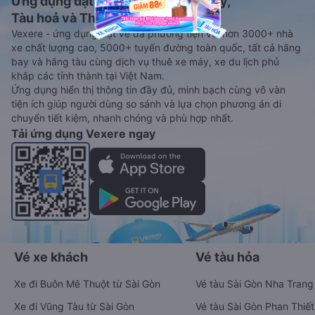
Ứng dụng đặt vé Xe khách, Máy bay,
Tàu hoả và Thuê xe
Vexere - ứng dụng đặt vé đa phương tiện với hơn 3000+ nhà
xe chất lượng cao, 5000+ tuyến đường toàn quốc, tất cả hãng
bay và hãng tàu cùng dịch vụ thuê xe máy, xe du lịch phủ
khắp các tỉnh thành tại Việt Nam.
Ứng dụng hiển thị thông tin đầy đủ, minh bạch cùng vô vàn
tiện ích giúp người dùng so sánh và lựa chọn phương án di
chuyển tiết kiệm, nhanh chóng và phù hợp nhất.
Tải ứng dụng Vexere ngay
Vé xe khách
Vé tàu hỏa
Xe đi Buôn Mê Thuột từ Sài Gòn
Vé tàu Sài Gòn Nha Trang
Xe đi Vũng Tàu từ Sài Gòn
Vé tàu Sài Gòn Phan Thiết