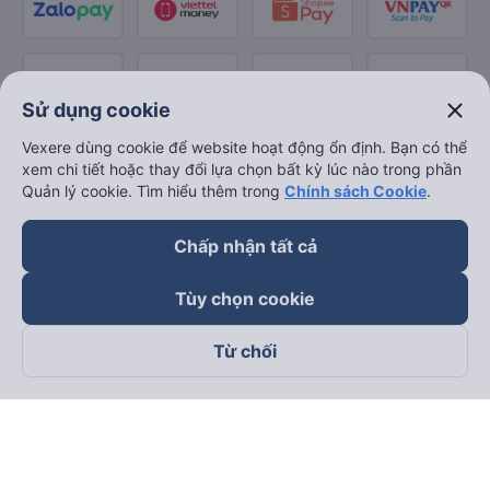
close
Sử dụng cookie
Vexere dùng cookie để website hoạt động ổn định. Bạn có thể
xem chi tiết hoặc thay đổi lựa chọn bất kỳ lúc nào trong phần
Quản lý cookie. Tìm hiểu thêm trong
Chính sách Cookie
.
Chấp nhận tất cả
Tùy chọn cookie
Từ chối
Theo dõi chúng tôi trên
Facebook
Tiktok
Youtube
Công ty TNHH Thương Mại Dịch Vụ Vexere