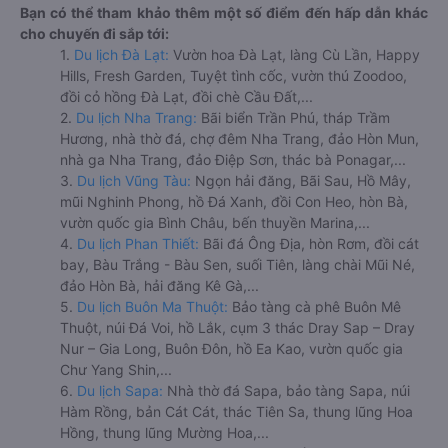
Bạn có thể tham khảo thêm một số điểm đến hấp dẫn khác
cho chuyến đi sắp tới:
1.
Du lịch Đà Lạt:
Vườn hoa Đà Lạt, làng Cù Lần, Happy
Hills, Fresh Garden, Tuyệt tình cốc, vườn thú Zoodoo,
đồi cỏ hồng Đà Lạt, đồi chè Cầu Đất,...
2.
Du lịch Nha Trang:
Bãi biển Trần Phú, tháp Trầm
Hương, nhà thờ đá, chợ đêm Nha Trang, đảo Hòn Mun,
nhà ga Nha Trang, đảo Điệp Sơn, thác bà Ponagar,...
3.
Du lịch Vũng Tàu:
Ngọn hải đăng, Bãi Sau, Hồ Mây,
mũi Nghinh Phong, hồ Đá Xanh, đồi Con Heo, hòn Bà,
vườn quốc gia Bình Châu, bến thuyền Marina,...
4.
Du lịch Phan Thiết:
Bãi đá Ông Địa, hòn Rơm, đồi cát
bay, Bàu Trắng - Bàu Sen, suối Tiên, làng chài Mũi Né,
đảo Hòn Bà, hải đăng Kê Gà,...
5.
Du lịch Buôn Ma Thuột:
Bảo tàng cà phê Buôn Mê
Thuột, núi Đá Voi, hồ Lắk, cụm 3 thác Dray Sap – Dray
Nur – Gia Long, Buôn Đôn, hồ Ea Kao, vườn quốc gia
Chư Yang Shin,...
6.
Du lịch Sapa:
Nhà thờ đá Sapa, bảo tàng Sapa, núi
Hàm Rồng, bản Cát Cát, thác Tiên Sa, thung lũng Hoa
Hồng, thung lũng Mường Hoa,...