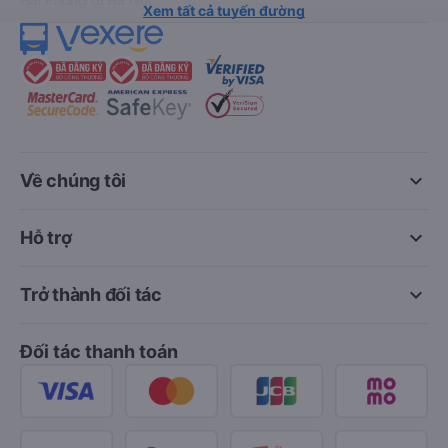
Xem tất cả tuyến đường
keyboard_arrow_down
Về chúng tôi
keyboard_arrow_down
Hỗ trợ
keyboard_arrow_down
Trở thành đối tác
Đối tác thanh toán