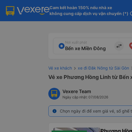
Cam kết hoàn 150% nếu nhà xe

không cung cấp dịch vụ vận chuyển (*)
in
Nơi xuất phát
import_export
Vé xe khách
xe đi Đăk Nông từ Sài Gòn
Vé xe Phương Hồng Linh từ Bến 
Vexere Team
Ngày cập nhật: 07/08/2026
Chọn ngày đi để xem giá vé, số ghế t
info
Phương Hồn