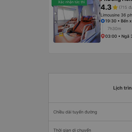
Xác nhận tức thì
4.3
star
(715 đ
Limousine 36 p
19:30 • Bến 
7h30m
03:00 • Ngã 
Lịch trì
Chiều dài tuyến đường
Thời gian di chuyển