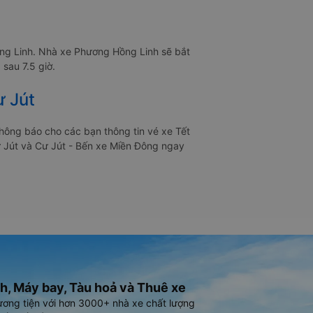
ồng Linh. Nhà xe Phương Hồng Linh sẽ bắt
sau 7.5 giờ.
ư Jút
hông báo cho các bạn thông tin vé xe Tết
ư Jút và Cư Jút - Bến xe Miền Đông ngay
h, Máy bay, Tàu hoả và Thuê xe
ương tiện với hơn 3000+ nhà xe chất lượng