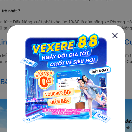
trễ nhất ?
ư Jút - Đắk Nông xuất phát vào lúc 19:30 là của hãng xe Phương H
 tại Bến xe Miền Đông và dự kiến sẽ trả khách ở Cư Jút - Đắk Nông 
inh Tết 2027 từ Bến xe Miền Đông đi C
e Miền Đông đi Cư Jút vẫn chưa được công bố. Vexere.com sẽ sớm t
 bán vé của các hãng xe khách đi tuyến đường Bến xe Miền Đông - C
 Bến xe Miền Đông đi Cư Jút
Ứng dụng đặt vé Xe khác
Vexere - ứng dụng đặt vé đa ph