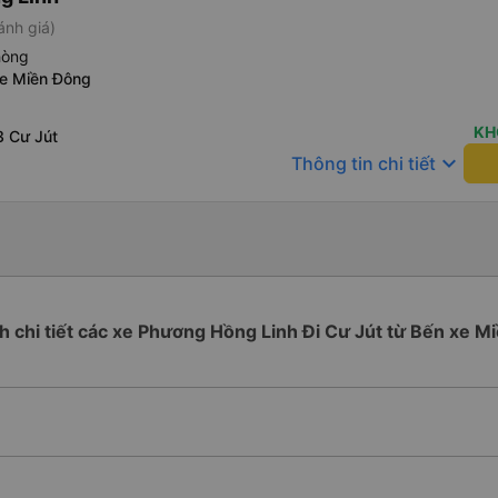
ánh giá)
hòng
xe Miền Đông
KH
3 Cư Jút
keyboard_arrow_down
Thông tin chi tiết
nh chi tiết các xe Phương Hồng Linh Đi Cư Jút từ Bến xe 