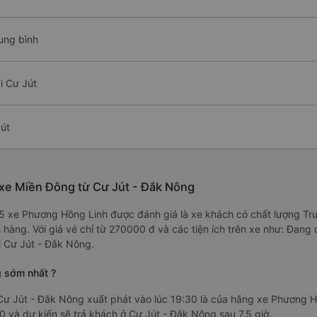
ung bình
i Cư Jút
út
xe Miền Đông từ Cư Jút - Đắk Nông
.3/5 xe Phương Hồng Linh được đánh giá là xe khách có chất lượng T
 hàng. Với giá vé chỉ từ 270000 đ và các tiện ích trên xe như: Đan
i Cư Jút - Đắk Nông.
g sớm nhất ?
ư Jút - Đắk Nông xuất phát vào lúc 19:30 là của hãng xe Phương H
 và dự kiến sẽ trả khách ở Cư Jút - Đắk Nông sau 7.5 giờ.