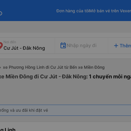
Đơn hàng của tôi
Mở bán vé trên Vexe
fo
Nơi đến
add
Nhập ngày đi
Thêm
xe Phương Hồng Linh đi Cư Jút từ Bến xe Miền Đông
xe Miền Đông đi Cư Jút - Đắk Nông
: 1 chuyến mỗi ng
rống và ưu đãi khi đặt vé
g Linh