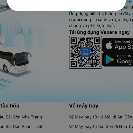
cao, 5000+ tuyến đường toàn qu
vụ thuê xe máy, xe du lịch phủ k
Ứng dụng hiển thị thông tin đầy 
người dùng so sánh và lựa chọn 
chóng và phù hợp nhất.
Tải ứng dụng Vexere ngay
 tàu hỏa
Vé máy bay
tàu Sài Gòn Nha Trang
Vé Máy bay từ Hà Nội đi Sài Gòn
tàu Sài Gòn Phan Thiết
Vé Máy bay từ Sài Gòn đi Nha T