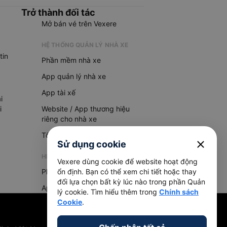
Trở thành đối tác
Mở bán vé trên Vexere
HỆ THỐNG QUẢN LÝ NHÀ XE
tin
Phần mềm nhà xe
App quản lý nhà xe
App tài xế
i
i
Website / App thương hiệu
riêng cho nhà xe
Tổng đài AI
close
Sử dụng cookie
HỆ THỐNG QUẢN LÝ HÀNG HOÁ
Vexere dùng cookie để website hoạt động
ổn định. Bạn có thể xem chi tiết hoặc thay
Phần mềm quản lý hàng hoá
đổi lựa chọn bất kỳ lúc nào trong phần Quản
App quản lý hàng hoá
lý cookie. Tìm hiểu thêm trong
Chính sách
Cookie
.