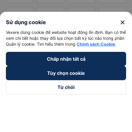
close
Sử dụng cookie
Vexere dùng cookie để website hoạt động ổn định. Bạn có thể
xem chi tiết hoặc thay đổi lựa chọn bất kỳ lúc nào trong phần
Quản lý cookie. Tìm hiểu thêm trong
Chính sách Cookie
.
Chấp nhận tất cả
Tùy chọn cookie
Từ chối
Theo dõi chúng tôi trên
Facebook
Tiktok
Youtube
Công ty TNHH Thương Mại Dịch Vụ Vexere