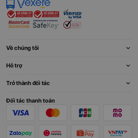
keyboard_arrow_down
Về chúng tôi
keyboard_arrow_down
Hỗ trợ
keyboard_arrow_down
Trở thành đối tác
Đối tác thanh toán