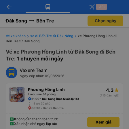
arrow_back
Tải app Vexere ngay!
Tải app Vexere
-30k
Mở app
Mở app
Nhận ưu đãi thành viên độc
-30k/ghế khi đặt vé máy bay qua
quyền
app
Đăk Song
Bến Tre
Chọn ngày
Vé xe khách
xe đi Bến Tre từ Đăk Nông
xe Phương Hồng Linh đi
Bến Tre từ Đăk Song
Vé xe Phương Hồng Linh từ Đăk Song đi Bến
Tre
: 1 chuyến mỗi ngày
Vexere Team
Ngày cập nhật: 09/08/2026
Phương Hồng Linh
4.3
Limousine 36 phòng
(715 đánh giá)
21:00 • Đắk Song (Dọc Quốc lộ 14)
9 giờ 30 phút
06:30 • Bến xe Bến Tre
Không cần thanh toán trước
Xem giá
Xác nhận chỗ ngay lập tức