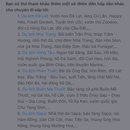
Bạn có thể tham khảo thêm một số điểm đến hấp dẫn khác
cho chuyến đi sắp tới:
1.
Du lịch Đà Lạt:
Vườn hoa Đà Lạt, làng Cù Lần, Happy
Hills, Fresh Garden, Tuyệt tình cốc, vườn thú Zoodoo,
đồi cỏ hồng Đà Lạt, đồi chè Cầu Đất,...
2.
Du lịch Nha Trang:
Bãi biển Trần Phú, tháp Trầm
Hương, nhà thờ đá, chợ đêm Nha Trang, đảo Hòn Mun,
nhà ga Nha Trang, đảo Điệp Sơn, thác bà Ponagar,...
3.
Du lịch Vũng Tàu:
Ngọn hải đăng, Bãi Sau, Hồ Mây,
mũi Nghinh Phong, hồ Đá Xanh, đồi Con Heo, hòn Bà,
vườn quốc gia Bình Châu, bến thuyền Marina,...
4.
Du lịch Phan Thiết:
Bãi đá Ông Địa, hòn Rơm, đồi cát
bay, Bàu Trắng - Bàu Sen, suối Tiên, làng chài Mũi Né,
đảo Hòn Bà, hải đăng Kê Gà,...
5.
Du lịch Buôn Ma Thuột:
Bảo tàng cà phê Buôn Mê
Thuột, núi Đá Voi, hồ Lắk, cụm 3 thác Dray Sap – Dray
Nur – Gia Long, Buôn Đôn, hồ Ea Kao, vườn quốc gia
Chư Yang Shin,...
6.
Du lịch Sapa:
Nhà thờ đá Sapa, bảo tàng Sapa, núi
Hàm Rồng, bản Cát Cát, thác Tiên Sa, thung lũng Hoa
Hồng, thung lũng Mường Hoa,...