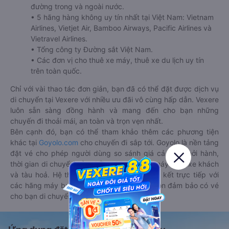
đường trong và ngoài nước.
• 5 hãng hàng không uy tín nhất tại Việt Nam: Vietnam
Airlines, Vietjet Air, Bamboo Airways, Pacific Airlines và
Vietravel Airlines.
• Tổng công ty Đường sắt Việt Nam.
• Các đơn vị cho thuê xe máy, thuê xe du lịch uy tín
trên toàn quốc.
Chỉ với vài thao tác đơn giản, bạn đã có thể đặt được dịch vụ
di chuyển tại Vexere với nhiều ưu đãi vô cùng hấp dẫn. Vexere
luôn sẵn sàng đồng hành và mang đến cho bạn những
chuyến đi thoải mái, an toàn và trọn vẹn nhất.
Bên cạnh đó, bạn có thể tham khảo thêm các phương tiện
khác tại
Goyolo.com
cho chuyến đi sắp tới. Goyolo là nền tảng
đặt vé cho phép người dùng so sánh giá cả, giờ khởi hành,
thời gian di chuyển của nhiều phương tiện máy bay, xe khách
và tàu hoả. Hệ thống của Goyolo được liên kết trực tiếp với
các hãng máy bay, xe khách và tàu hoả, luôn đảm bảo có vé
cho bạn di chuyển.