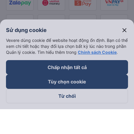
close
Sử dụng cookie
Vexere dùng cookie để website hoạt động ổn định. Bạn có thể
xem chi tiết hoặc thay đổi lựa chọn bất kỳ lúc nào trong phần
Quản lý cookie. Tìm hiểu thêm trong
Chính sách Cookie
.
Chấp nhận tất cả
Tùy chọn cookie
Từ chối
Theo dõi chúng tôi trên
Facebook
Tiktok
Youtube
Công ty TNHH Thương Mại Dịch Vụ Vexere