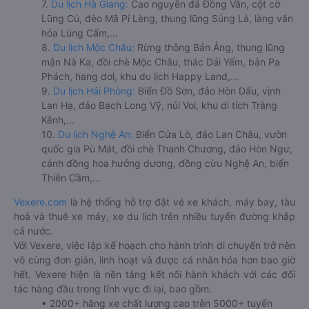
7.
Du lịch Hà Giang:
Cao nguyên đá Đồng Văn, cột cờ
Lũng Cú, đèo Mã Pí Lèng, thung lũng Sủng Là, làng văn
hóa Lũng Cẩm,...
8.
Du lịch Mộc Châu:
Rừng thông Bản Áng, thung lũng
mận Nà Ka, đồi chè Mộc Châu, thác Dải Yếm, bản Pa
Phách, hang dơi, khu du lịch Happy Land,...
9.
Du lịch Hải Phòng:
Biển Đồ Sơn, đảo Hòn Dấu, vịnh
Lan Hạ, đảo Bạch Long Vỹ, núi Voi, khu di tích Tràng
Kênh,...
10.
Du lịch Nghệ An:
Biển Cửa Lò, đảo Lan Châu, vườn
quốc gia Pù Mát, đồi chè Thanh Chương, đảo Hòn Ngư,
cánh đồng hoa hướng dương, đồng cừu Nghệ An, biển
Thiên Cầm,...
Vexere.com
là hệ thống hỗ trợ đặt vé xe khách, máy bay, tàu
hoả và thuê xe máy, xe du lịch trên nhiều tuyến đường khắp
cả nước.
Với Vexere, việc lập kế hoạch cho hành trình di chuyển trở nên
vô cùng đơn giản, linh hoạt và được cá nhân hóa hơn bao giờ
hết. Vexere hiện là nền tảng kết nối hành khách với các đối
tác hàng đầu trong lĩnh vực đi lại, bao gồm:
• 2000+ hãng xe chất lượng cao trên 5000+ tuyến