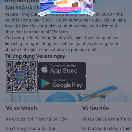
Ứng dụng đặt vé Xe khách, Máy bay,
Tàu hoả và Thuê xe
Vexere - ứng dụng đặt vé đa phương tiện với hơn 3000+ nhà
xe chất lượng cao, 5000+ tuyến đường toàn quốc, tất cả hãng
bay và hãng tàu cùng dịch vụ thuê xe máy, xe du lịch phủ
khắp các tỉnh thành tại Việt Nam.
Ứng dụng hiển thị thông tin đầy đủ, minh bạch cùng vô vàn
tiện ích giúp người dùng so sánh và lựa chọn phương án di
chuyển tiết kiệm, nhanh chóng và phù hợp nhất.
Tải ứng dụng Vexere ngay
Vé xe khách
Vé tàu hỏa
Xe đi Buôn Mê Thuột từ Sài Gòn
Vé tàu Sài Gòn Nha Trang
Xe đi Vũng Tàu từ Sài Gòn
Vé tàu Sài Gòn Phan Thiết