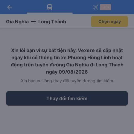
arrow_back
Tải app Vexere ngay!
Tải app Vexere
-30k
Mở app
Mở app
Nhận ưu đãi thành viên độc
-30k/ghế khi đặt vé máy bay qua
quyền
app
Gia Nghĩa
Long Thành
Chọn ngày
Xin lỗi bạn vì sự bất tiện này. Vexere sẽ cập nhật
ngay khi có thông tin xe Phương Hồng Linh hoạt
động trên tuyến đường Gia Nghĩa đi Long Thành
ngày 09/08/2026
Xin bạn vui lòng thay đổi tuyến đường tìm kiếm
Thay đổi tìm kiếm