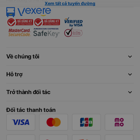
Xem tất cả tuyến đường
keyboard_arrow_down
Về chúng tôi
keyboard_arrow_down
Hỗ trợ
keyboard_arrow_down
Trở thành đối tác
Đối tác thanh toán