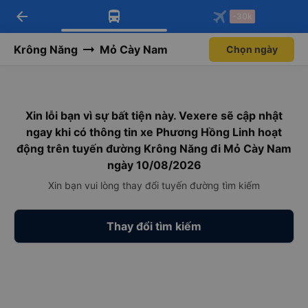
arrow_back
Tải app Vexere ngay!
Tải app Vexere
-30k
Mở app
Mở app
Nhận ưu đãi thành viên độc
-30k/ghế khi đặt vé máy bay qua
quyền
app
Krông Năng
Mỏ Cày Nam
Chọn ngày
Xin lỗi bạn vì sự bất tiện này. Vexere sẽ cập nhật
ngay khi có thông tin xe Phương Hồng Linh hoạt
động trên tuyến đường Krông Năng đi Mỏ Cày Nam
ngày 10/08/2026
Xin bạn vui lòng thay đổi tuyến đường tìm kiếm
Thay đổi tìm kiếm