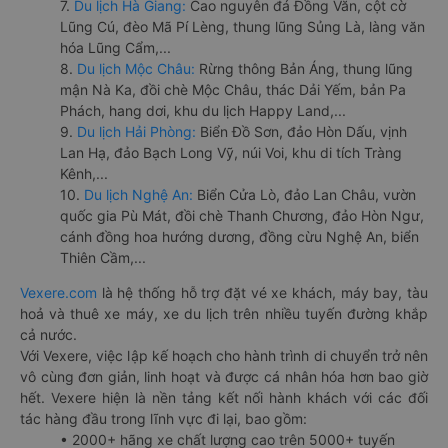
7.
Du lịch Hà Giang:
Cao nguyên đá Đồng Văn, cột cờ
Lũng Cú, đèo Mã Pí Lèng, thung lũng Sủng Là, làng văn
hóa Lũng Cẩm,...
8.
Du lịch Mộc Châu:
Rừng thông Bản Áng, thung lũng
mận Nà Ka, đồi chè Mộc Châu, thác Dải Yếm, bản Pa
Phách, hang dơi, khu du lịch Happy Land,...
9.
Du lịch Hải Phòng:
Biển Đồ Sơn, đảo Hòn Dấu, vịnh
Lan Hạ, đảo Bạch Long Vỹ, núi Voi, khu di tích Tràng
Kênh,...
10.
Du lịch Nghệ An:
Biển Cửa Lò, đảo Lan Châu, vườn
quốc gia Pù Mát, đồi chè Thanh Chương, đảo Hòn Ngư,
cánh đồng hoa hướng dương, đồng cừu Nghệ An, biển
Thiên Cầm,...
Vexere.com
là hệ thống hỗ trợ đặt vé xe khách, máy bay, tàu
hoả và thuê xe máy, xe du lịch trên nhiều tuyến đường khắp
cả nước.
Với Vexere, việc lập kế hoạch cho hành trình di chuyển trở nên
vô cùng đơn giản, linh hoạt và được cá nhân hóa hơn bao giờ
hết. Vexere hiện là nền tảng kết nối hành khách với các đối
tác hàng đầu trong lĩnh vực đi lại, bao gồm:
• 2000+ hãng xe chất lượng cao trên 5000+ tuyến