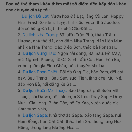
Bạn có thể tham khảo thêm một số điểm đến hấp dẫn khác
cho chuyến đi sắp tới:
1.
Du lịch Đà Lạt:
Vườn hoa Đà Lạt, làng Cù Lần, Happy
Hills, Fresh Garden, Tuyệt tình cốc, vườn thú Zoodoo,
đồi cỏ hồng Đà Lạt, đồi chè Cầu Đất,...
2.
Du lịch Nha Trang:
Bãi biển Trần Phú, tháp Trầm
Hương, nhà thờ đá, chợ đêm Nha Trang, đảo Hòn Mun,
nhà ga Nha Trang, đảo Điệp Sơn, thác bà Ponagar,...
3.
Du lịch Vũng Tàu:
Ngọn hải đăng, Bãi Sau, Hồ Mây,
mũi Nghinh Phong, hồ Đá Xanh, đồi Con Heo, hòn Bà,
vườn quốc gia Bình Châu, bến thuyền Marina,...
4.
Du lịch Phan Thiết:
Bãi đá Ông Địa, hòn Rơm, đồi cát
bay, Bàu Trắng - Bàu Sen, suối Tiên, làng chài Mũi Né,
đảo Hòn Bà, hải đăng Kê Gà,...
5.
Du lịch Buôn Ma Thuột:
Bảo tàng cà phê Buôn Mê
Thuột, núi Đá Voi, hồ Lắk, cụm 3 thác Dray Sap – Dray
Nur – Gia Long, Buôn Đôn, hồ Ea Kao, vườn quốc gia
Chư Yang Shin,...
6.
Du lịch Sapa:
Nhà thờ đá Sapa, bảo tàng Sapa, núi
Hàm Rồng, bản Cát Cát, thác Tiên Sa, thung lũng Hoa
Hồng, thung lũng Mường Hoa,...