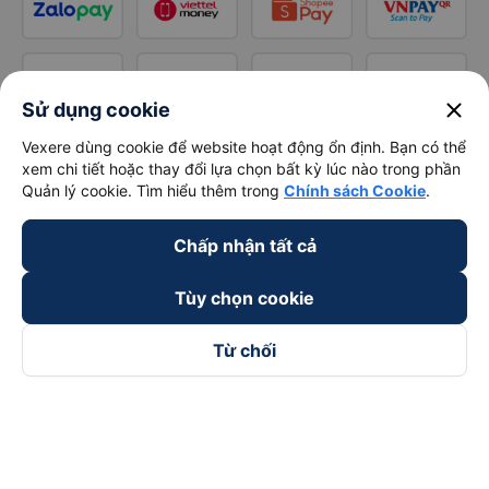
close
Sử dụng cookie
Vexere dùng cookie để website hoạt động ổn định. Bạn có thể
xem chi tiết hoặc thay đổi lựa chọn bất kỳ lúc nào trong phần
Quản lý cookie. Tìm hiểu thêm trong
Chính sách Cookie
.
Chấp nhận tất cả
Tùy chọn cookie
Từ chối
Theo dõi chúng tôi trên
Facebook
Tiktok
Youtube
Công ty TNHH Thương Mại Dịch Vụ Vexere