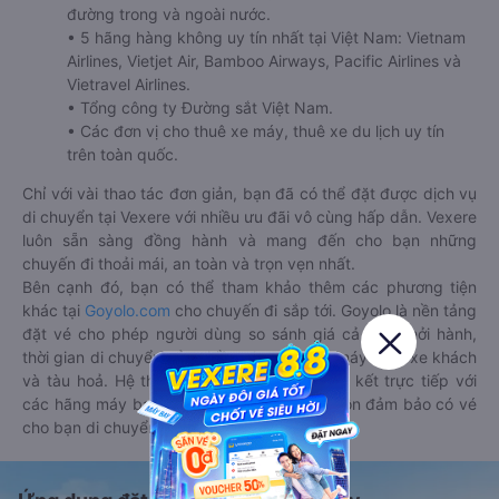
đường trong và ngoài nước.
• 5 hãng hàng không uy tín nhất tại Việt Nam: Vietnam
Airlines, Vietjet Air, Bamboo Airways, Pacific Airlines và
Vietravel Airlines.
• Tổng công ty Đường sắt Việt Nam.
• Các đơn vị cho thuê xe máy, thuê xe du lịch uy tín
trên toàn quốc.
Chỉ với vài thao tác đơn giản, bạn đã có thể đặt được dịch vụ
di chuyển tại Vexere với nhiều ưu đãi vô cùng hấp dẫn. Vexere
luôn sẵn sàng đồng hành và mang đến cho bạn những
chuyến đi thoải mái, an toàn và trọn vẹn nhất.
Bên cạnh đó, bạn có thể tham khảo thêm các phương tiện
khác tại
Goyolo.com
cho chuyến đi sắp tới. Goyolo là nền tảng
đặt vé cho phép người dùng so sánh giá cả, giờ khởi hành,
thời gian di chuyển của nhiều phương tiện máy bay, xe khách
và tàu hoả. Hệ thống của Goyolo được liên kết trực tiếp với
các hãng máy bay, xe khách và tàu hoả, luôn đảm bảo có vé
cho bạn di chuyển.