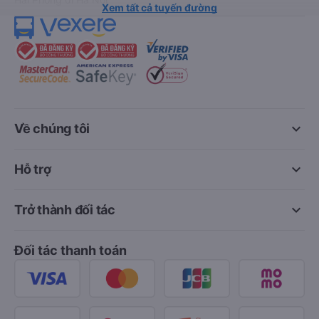
Xem tất cả tuyến đường
keyboard_arrow_down
Về chúng tôi
keyboard_arrow_down
Hỗ trợ
keyboard_arrow_down
Trở thành đối tác
Đối tác thanh toán