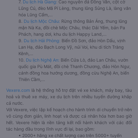
7.
Du lịch Hà Giang:
Cao nguyên đá Đồng Văn, cột cờ
Lũng Cú, đèo Mã Pí Lèng, thung lũng Sủng Là, làng văn
hóa Lũng Cẩm,...
8.
Du lịch Mộc Châu:
Rừng thông Bản Áng, thung lũng
mận Nà Ka, đồi chè Mộc Châu, thác Dải Yếm, bản Pa
Phách, hang dơi, khu du lịch Happy Land,...
9.
Du lịch Hải Phòng:
Biển Đồ Sơn, đảo Hòn Dấu, vịnh
Lan Hạ, đảo Bạch Long Vỹ, núi Voi, khu di tích Tràng
Kênh,...
10.
Du lịch Nghệ An:
Biển Cửa Lò, đảo Lan Châu, vườn
quốc gia Pù Mát, đồi chè Thanh Chương, đảo Hòn Ngư,
cánh đồng hoa hướng dương, đồng cừu Nghệ An, biển
Thiên Cầm,...
Vexere.com
là hệ thống hỗ trợ đặt vé xe khách, máy bay, tàu
hoả và thuê xe máy, xe du lịch trên nhiều tuyến đường khắp
cả nước.
Với Vexere, việc lập kế hoạch cho hành trình di chuyển trở nên
vô cùng đơn giản, linh hoạt và được cá nhân hóa hơn bao giờ
hết. Vexere hiện là nền tảng kết nối hành khách với các đối
tác hàng đầu trong lĩnh vực đi lại, bao gồm:
• 2000+ hãng xe chất lượng cao trên 5000+ tuyến