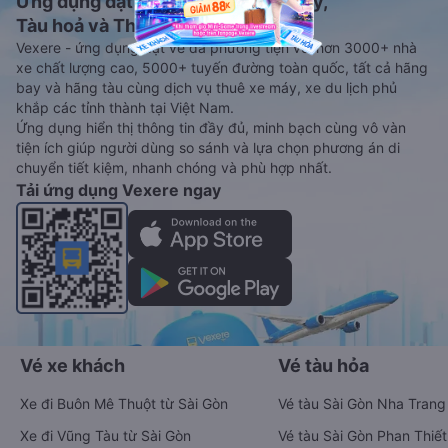
Ứng dụng đặt vé Xe khách, Máy bay,
Tàu hoả và Thuê xe
Vexere - ứng dụng đặt vé đa phương tiện với hơn 3000+ nhà
xe chất lượng cao, 5000+ tuyến đường toàn quốc, tất cả hãng
bay và hãng tàu cùng dịch vụ thuê xe máy, xe du lịch phủ
khắp các tỉnh thành tại Việt Nam.
Ứng dụng hiển thị thông tin đầy đủ, minh bạch cùng vô vàn
tiện ích giúp người dùng so sánh và lựa chọn phương án di
chuyển tiết kiệm, nhanh chóng và phù hợp nhất.
Tải ứng dụng Vexere ngay
Vé xe khách
Vé tàu hỏa
Xe đi Buôn Mê Thuột từ Sài Gòn
Vé tàu Sài Gòn Nha Trang
Xe đi Vũng Tàu từ Sài Gòn
Vé tàu Sài Gòn Phan Thiết