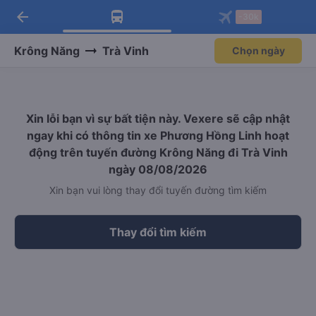
arrow_back
Tải app Vexere ngay!
Tải app Vexere
-30k
Mở app
Mở app
Nhận ưu đãi thành viên độc
-30k/ghế khi đặt vé máy bay qua
quyền
app
Krông Năng
Trà Vinh
Chọn ngày
Xin lỗi bạn vì sự bất tiện này. Vexere sẽ cập nhật
ngay khi có thông tin xe Phương Hồng Linh hoạt
động trên tuyến đường Krông Năng đi Trà Vinh
ngày 08/08/2026
Xin bạn vui lòng thay đổi tuyến đường tìm kiếm
Thay đổi tìm kiếm