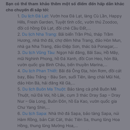
Bạn có thể tham khảo thêm một số điểm đến hấp dẫn khác
cho chuyến đi sắp tới:
1.
Du lịch Đà Lạt:
Vườn hoa Đà Lạt, làng Cù Lần, Happy
Hills, Fresh Garden, Tuyệt tình cốc, vườn thú Zoodoo,
đồi cỏ hồng Đà Lạt, đồi chè Cầu Đất,...
2.
Du lịch Nha Trang:
Bãi biển Trần Phú, tháp Trầm
Hương, nhà thờ đá, chợ đêm Nha Trang, đảo Hòn Mun,
nhà ga Nha Trang, đảo Điệp Sơn, thác bà Ponagar,...
3.
Du lịch Vũng Tàu:
Ngọn hải đăng, Bãi Sau, Hồ Mây,
mũi Nghinh Phong, hồ Đá Xanh, đồi Con Heo, hòn Bà,
vườn quốc gia Bình Châu, bến thuyền Marina,...
4.
Du lịch Phan Thiết:
Bãi đá Ông Địa, hòn Rơm, đồi cát
bay, Bàu Trắng - Bàu Sen, suối Tiên, làng chài Mũi Né,
đảo Hòn Bà, hải đăng Kê Gà,...
5.
Du lịch Buôn Ma Thuột:
Bảo tàng cà phê Buôn Mê
Thuột, núi Đá Voi, hồ Lắk, cụm 3 thác Dray Sap – Dray
Nur – Gia Long, Buôn Đôn, hồ Ea Kao, vườn quốc gia
Chư Yang Shin,...
6.
Du lịch Sapa:
Nhà thờ đá Sapa, bảo tàng Sapa, núi
Hàm Rồng, bản Cát Cát, thác Tiên Sa, thung lũng Hoa
Hồng, thung lũng Mường Hoa,...