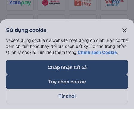
close
Sử dụng cookie
Vexere dùng cookie để website hoạt động ổn định. Bạn có thể
xem chi tiết hoặc thay đổi lựa chọn bất kỳ lúc nào trong phần
Quản lý cookie. Tìm hiểu thêm trong
Chính sách Cookie
.
Chấp nhận tất cả
Tùy chọn cookie
Từ chối
Theo dõi chúng tôi trên
Facebook
Tiktok
Youtube
Công ty TNHH Thương Mại Dịch Vụ Vexere