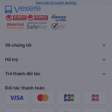
Xem tất cả tuyến đường
keyboard_arrow_down
Về chúng tôi
keyboard_arrow_down
Hỗ trợ
keyboard_arrow_down
Trở thành đối tác
Đối tác thanh toán