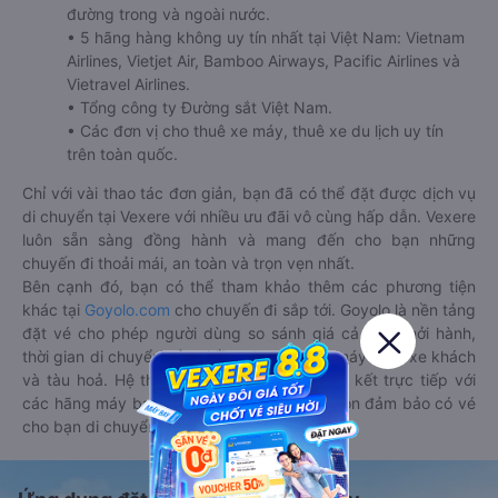
đường trong và ngoài nước.
• 5 hãng hàng không uy tín nhất tại Việt Nam: Vietnam
Airlines, Vietjet Air, Bamboo Airways, Pacific Airlines và
Vietravel Airlines.
• Tổng công ty Đường sắt Việt Nam.
• Các đơn vị cho thuê xe máy, thuê xe du lịch uy tín
trên toàn quốc.
Chỉ với vài thao tác đơn giản, bạn đã có thể đặt được dịch vụ
di chuyển tại Vexere với nhiều ưu đãi vô cùng hấp dẫn. Vexere
luôn sẵn sàng đồng hành và mang đến cho bạn những
chuyến đi thoải mái, an toàn và trọn vẹn nhất.
Bên cạnh đó, bạn có thể tham khảo thêm các phương tiện
khác tại
Goyolo.com
cho chuyến đi sắp tới. Goyolo là nền tảng
đặt vé cho phép người dùng so sánh giá cả, giờ khởi hành,
thời gian di chuyển của nhiều phương tiện máy bay, xe khách
và tàu hoả. Hệ thống của Goyolo được liên kết trực tiếp với
các hãng máy bay, xe khách và tàu hoả, luôn đảm bảo có vé
cho bạn di chuyển.