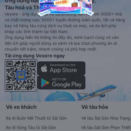
Ứng dụng đặt vé Xe khách, Máy bay,
Tàu hoả và Thuê xe
Vexere - ứng dụng đặt vé đa phương tiện với hơn 3000+ nhà
xe chất lượng cao, 5000+ tuyến đường toàn quốc, tất cả hãng
bay và hãng tàu cùng dịch vụ thuê xe máy, xe du lịch phủ
khắp các tỉnh thành tại Việt Nam.
Ứng dụng hiển thị thông tin đầy đủ, minh bạch cùng vô vàn
tiện ích giúp người dùng so sánh và lựa chọn phương án di
chuyển tiết kiệm, nhanh chóng và phù hợp nhất.
Tải ứng dụng Vexere ngay
Vé xe khách
Vé tàu hỏa
Xe đi Buôn Mê Thuột từ Sài Gòn
Vé tàu Sài Gòn Nha Trang
Xe đi Vũng Tàu từ Sài Gòn
Vé tàu Sài Gòn Phan Thiết