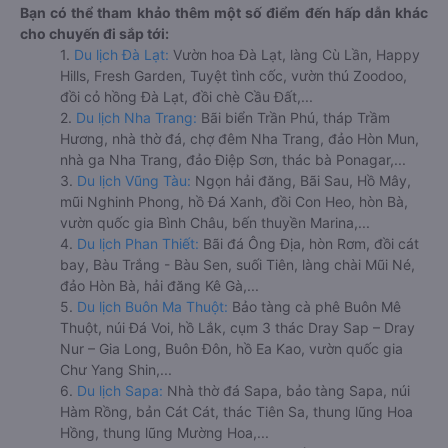
Bạn có thể tham khảo thêm một số điểm đến hấp dẫn khác
cho chuyến đi sắp tới:
1.
Du lịch Đà Lạt:
Vườn hoa Đà Lạt, làng Cù Lần, Happy
Hills, Fresh Garden, Tuyệt tình cốc, vườn thú Zoodoo,
đồi cỏ hồng Đà Lạt, đồi chè Cầu Đất,...
2.
Du lịch Nha Trang:
Bãi biển Trần Phú, tháp Trầm
Hương, nhà thờ đá, chợ đêm Nha Trang, đảo Hòn Mun,
nhà ga Nha Trang, đảo Điệp Sơn, thác bà Ponagar,...
3.
Du lịch Vũng Tàu:
Ngọn hải đăng, Bãi Sau, Hồ Mây,
mũi Nghinh Phong, hồ Đá Xanh, đồi Con Heo, hòn Bà,
vườn quốc gia Bình Châu, bến thuyền Marina,...
4.
Du lịch Phan Thiết:
Bãi đá Ông Địa, hòn Rơm, đồi cát
bay, Bàu Trắng - Bàu Sen, suối Tiên, làng chài Mũi Né,
đảo Hòn Bà, hải đăng Kê Gà,...
5.
Du lịch Buôn Ma Thuột:
Bảo tàng cà phê Buôn Mê
Thuột, núi Đá Voi, hồ Lắk, cụm 3 thác Dray Sap – Dray
Nur – Gia Long, Buôn Đôn, hồ Ea Kao, vườn quốc gia
Chư Yang Shin,...
6.
Du lịch Sapa:
Nhà thờ đá Sapa, bảo tàng Sapa, núi
Hàm Rồng, bản Cát Cát, thác Tiên Sa, thung lũng Hoa
Hồng, thung lũng Mường Hoa,...