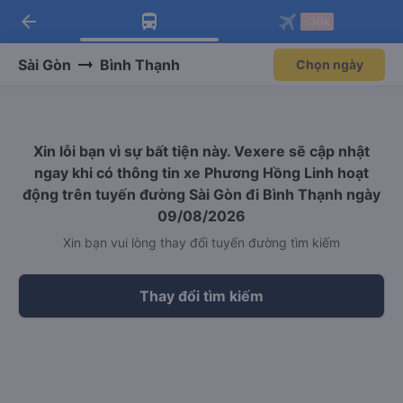
arrow_back
Tải app Vexere ngay!
Tải app Vexere
-30k
Mở app
Mở app
Nhận ưu đãi thành viên độc
-30k/ghế khi đặt vé máy bay qua
quyền
app
Sài Gòn
Bình Thạnh
Chọn ngày
Xin lỗi bạn vì sự bất tiện này. Vexere sẽ cập nhật
ngay khi có thông tin xe Phương Hồng Linh hoạt
động trên tuyến đường Sài Gòn đi Bình Thạnh ngày
09/08/2026
Xin bạn vui lòng thay đổi tuyến đường tìm kiếm
Thay đổi tìm kiếm