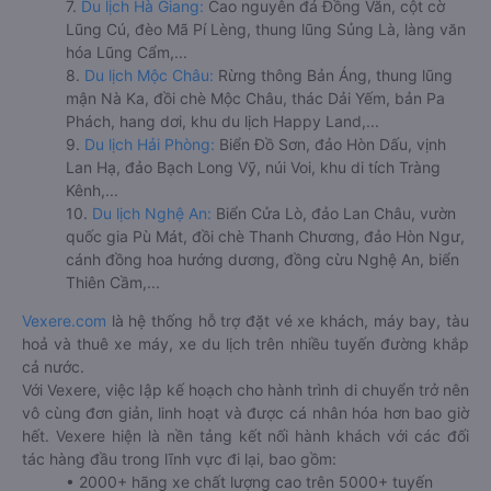
7.
Du lịch Hà Giang:
Cao nguyên đá Đồng Văn, cột cờ
Lũng Cú, đèo Mã Pí Lèng, thung lũng Sủng Là, làng văn
hóa Lũng Cẩm,...
8.
Du lịch Mộc Châu:
Rừng thông Bản Áng, thung lũng
mận Nà Ka, đồi chè Mộc Châu, thác Dải Yếm, bản Pa
Phách, hang dơi, khu du lịch Happy Land,...
9.
Du lịch Hải Phòng:
Biển Đồ Sơn, đảo Hòn Dấu, vịnh
Lan Hạ, đảo Bạch Long Vỹ, núi Voi, khu di tích Tràng
Kênh,...
10.
Du lịch Nghệ An:
Biển Cửa Lò, đảo Lan Châu, vườn
quốc gia Pù Mát, đồi chè Thanh Chương, đảo Hòn Ngư,
cánh đồng hoa hướng dương, đồng cừu Nghệ An, biển
Thiên Cầm,...
Vexere.com
là hệ thống hỗ trợ đặt vé xe khách, máy bay, tàu
hoả và thuê xe máy, xe du lịch trên nhiều tuyến đường khắp
cả nước.
Với Vexere, việc lập kế hoạch cho hành trình di chuyển trở nên
vô cùng đơn giản, linh hoạt và được cá nhân hóa hơn bao giờ
hết. Vexere hiện là nền tảng kết nối hành khách với các đối
tác hàng đầu trong lĩnh vực đi lại, bao gồm:
• 2000+ hãng xe chất lượng cao trên 5000+ tuyến