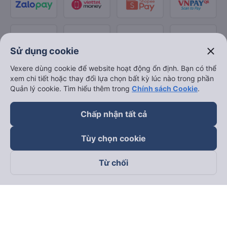
close
Sử dụng cookie
Vexere dùng cookie để website hoạt động ổn định. Bạn có thể
xem chi tiết hoặc thay đổi lựa chọn bất kỳ lúc nào trong phần
Quản lý cookie. Tìm hiểu thêm trong
Chính sách Cookie
.
Chấp nhận tất cả
Tùy chọn cookie
Từ chối
Theo dõi chúng tôi trên
Facebook
Tiktok
Youtube
Công ty TNHH Thương Mại Dịch Vụ Vexere