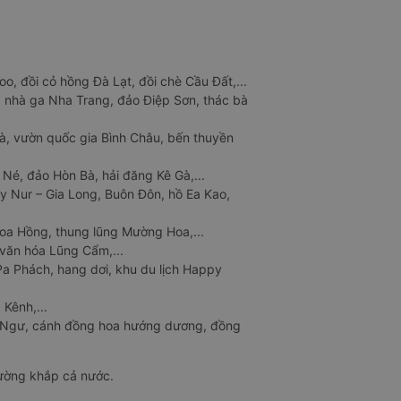
o, đồi cỏ hồng Đà Lạt, đồi chè Cầu Đất,...
 nhà ga Nha Trang, đảo Điệp Sơn, thác bà
à, vườn quốc gia Bình Châu, bến thuyền
 Né, đảo Hòn Bà, hải đăng Kê Gà,...
y Nur – Gia Long, Buôn Đôn, hồ Ea Kao,
Hoa Hồng, thung lũng Mường Hoa,...
văn hóa Lũng Cẩm,...
a Phách, hang dơi, khu du lịch Happy
 Kênh,...
n Ngư, cánh đồng hoa hướng dương, đồng
đường khắp cả nước.