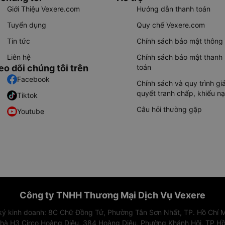
Giới Thiệu Vexere.com
Hướng dẫn thanh toán
Tuyển dụng
Quy chế Vexere.com
Tin tức
Chính sách bảo mật thông 
Liên hệ
Chính sách bảo mật thanh
eo dõi chúng tôi trên
toán
Facebook
Chính sách và quy trình giả
quyết tranh chấp, khiếu nạ
Tiktok
Câu hỏi thường gặp
Youtube
Công ty TNHH Thương Mại Dịch Vụ Vexere
 ký kinh doanh: 8C Chữ Đồng Tử, Phường Tân Sơn Nhất, TP. Hồ Chí M
nhà H3 Circo Hoàng Diệu, 384 Hoàng Diệu, Phường Khánh Hội, TP Hồ