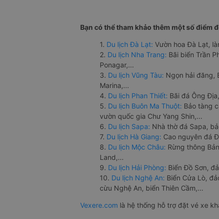
Bạn có thể tham khảo thêm một số điểm đế
1.
Du lịch Đà Lạt:
Vườn hoa Đà Lạt, là
2.
Du lịch Nha Trang:
Bãi biển Trần 
Ponagar,...
3.
Du lịch Vũng Tàu:
Ngọn hải đăng, 
Marina,...
4.
Du lịch Phan Thiết:
Bãi đá Ông Địa,
5.
Du lịch Buôn Ma Thuột:
Bảo tàng c
vườn quốc gia Chư Yang Shin,...
6.
Du lịch Sapa:
Nhà thờ đá Sapa, bả
7.
Du lịch Hà Giang:
Cao nguyên đá Đồ
8.
Du lịch Mộc Châu:
Rừng thông Bản 
Land,...
9.
Du lịch Hải Phòng:
Biển Đồ Sơn, đả
10.
Du lịch Nghệ An:
Biển Cửa Lò, đ
cừu Nghệ An, biển Thiên Cầm,...
Vexere.com
là hệ thống hỗ trợ đặt vé xe k