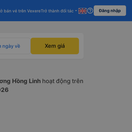
help_outline
Đăng nhập
ở bán vé trên Vexere
Trở thành đối tác
arrow_drop_down
Xem giá
 ngày về
ng Hồng Linh
hoạt động trên
026