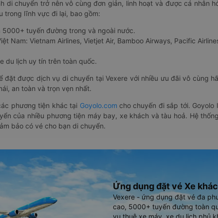
nh di chuyển trở nên vô cùng đơn giản, linh hoạt và được cá nhân h
 trong lĩnh vực đi lại, bao gồm:
n 5000+ tuyến đường trong và ngoài nước.
ệt Nam: Vietnam Airlines, Vietjet Air, Bamboo Airways, Pacific Airlines
 du lịch uy tín trên toàn quốc.
thể đặt được dịch vụ di chuyển tại Vexere với nhiều ưu đãi vô cùng 
i, an toàn và trọn vẹn nhất.
ác phương tiện khác tại
Goyolo.com
cho chuyến đi sắp tới. Goyolo
huyển của nhiều phương tiện máy bay, xe khách và tàu hoả. Hệ thống
đảm bảo có vé cho bạn di chuyển.
Ứng dụng đặt vé Xe khác
Vexere - ứng dụng đặt vé đa ph
cao, 5000+ tuyến đường toàn qu
vụ thuê xe máy, xe du lịch phủ k