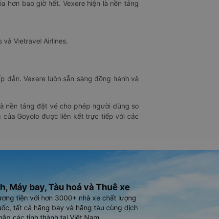
óa hơn bao giờ hết. Vexere hiện là nền tảng
 và Vietravel Airlines.
hấp dẫn. Vexere luôn sẵn sàng đồng hành và
 là nền tảng đặt vé cho phép người dùng so
 của Goyolo được liên kết trực tiếp với các
h, Máy bay, Tàu hoả và Thuê xe
ương tiện với hơn 3000+ nhà xe chất lượng
ốc, tất cả hãng bay và hãng tàu cùng dịch
hắp các tỉnh thành tại Việt Nam.