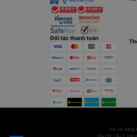
Đối tác thanh toán
Th
Địa chỉ đăng
Địa chỉ
:
Lầu 2, toà 