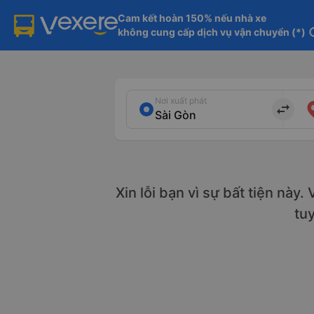
Cam kết hoàn 150% nếu nhà xe

không cung cấp dịch vụ vận chuyển (*)
in
Nơi xuất phát
import_export
Xin lỗi bạn vì sự bất tiện này
tu