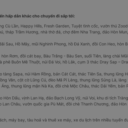
n hấp dẫn khác cho chuyến đi sắp tới:
ng Cù Lần, Happy Hills, Fresh Garden, Tuyệt tình cốc, vườn thú Zoodo
Phú, tháp Trầm Hương, nhà thờ đá, chợ đêm Nha Trang, đảo Hòn Mun,
Bãi Sau, Hồ Mây, mũi Nghinh Phong, hồ Đá Xanh, đồi Con Heo, hòn B
 hòn Rơm, đồi cát bay, Bàu Trắng - Bàu Sen, suối Tiên, làng chài Mũi
à phê Buôn Mê Thuột, núi Đá Voi, hồ Lắk, cụm 3 thác Dray Sap – Dra
o tàng Sapa, núi Hàm Rồng, bản Cát Cát, thác Tiên Sa, thung lũng 
ng Văn, cột cờ Lũng Cú, đèo Mã Pí Lèng, thung lũng Sủng Là, làng 
Áng, thung lũng mận Nà Ka, đồi chè Mộc Châu, thác Dải Yếm, bản P
o Hòn Dấu, vịnh Lan Hạ, đảo Bạch Long Vỹ, núi Voi, khu di tích Tràng
ảo Lan Châu, vườn quốc gia Pù Mát, đồi chè Thanh Chương, đảo Hò
hách, máy bay, tàu hoả và thuê xe máy, xe du lịch trên nhiều tuyến 