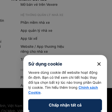
Mở bán vé trên Vexere
HỆ THỐNG QUẢN LÝ NHÀ XE
tin
Phần mềm nhà xe
App quản lý nhà xe
App tài xế
i
i
Website / App thương hiệu
riêng cho nhà xe
Tổng đài AI
close
Sử dụng cookie
HỆ THỐNG QUẢN LÝ HÀNG HOÁ
Vexere dùng cookie để website hoạt động
Phần mềm quản lý hàng hoá
ổn định. Bạn có thể xem chi tiết hoặc thay
đổi lựa chọn bất kỳ lúc nào trong phần Quản
App quản lý hàng hoá
lý cookie. Tìm hiểu thêm trong
Chính sách
Cookie
.
Chấp nhận tất cả
inh, Việt Nam
 Chí Minh, Việt Nam