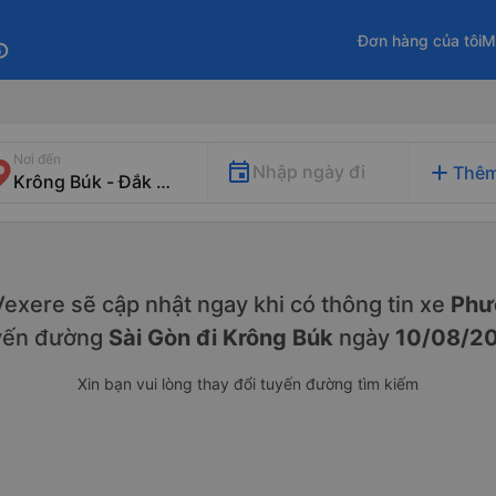
Đơn hàng của tôi
M
fo
Nơi đến
add
Nhập ngày đi
Thêm
. Vexere sẽ cập nhật ngay khi có thông tin xe
Phươ
yến đường
Sài Gòn đi Krông Búk
ngày
10/08/2
Xin bạn vui lòng thay đổi tuyến đường tìm kiếm