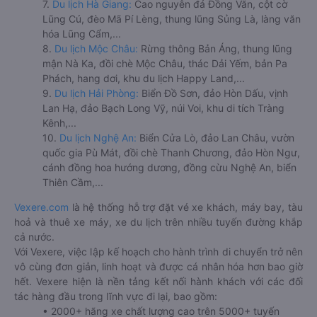
7.
Du lịch Hà Giang:
Cao nguyên đá Đồng Văn, cột cờ
Lũng Cú, đèo Mã Pí Lèng, thung lũng Sủng Là, làng văn
hóa Lũng Cẩm,...
8.
Du lịch Mộc Châu:
Rừng thông Bản Áng, thung lũng
mận Nà Ka, đồi chè Mộc Châu, thác Dải Yếm, bản Pa
Phách, hang dơi, khu du lịch Happy Land,...
9.
Du lịch Hải Phòng:
Biển Đồ Sơn, đảo Hòn Dấu, vịnh
Lan Hạ, đảo Bạch Long Vỹ, núi Voi, khu di tích Tràng
Kênh,...
10.
Du lịch Nghệ An:
Biển Cửa Lò, đảo Lan Châu, vườn
quốc gia Pù Mát, đồi chè Thanh Chương, đảo Hòn Ngư,
cánh đồng hoa hướng dương, đồng cừu Nghệ An, biển
Thiên Cầm,...
Vexere.com
là hệ thống hỗ trợ đặt vé xe khách, máy bay, tàu
hoả và thuê xe máy, xe du lịch trên nhiều tuyến đường khắp
cả nước.
Với Vexere, việc lập kế hoạch cho hành trình di chuyển trở nên
vô cùng đơn giản, linh hoạt và được cá nhân hóa hơn bao giờ
hết. Vexere hiện là nền tảng kết nối hành khách với các đối
tác hàng đầu trong lĩnh vực đi lại, bao gồm:
• 2000+ hãng xe chất lượng cao trên 5000+ tuyến