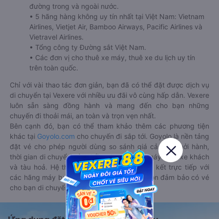
đường trong và ngoài nước.
• 5 hãng hàng không uy tín nhất tại Việt Nam: Vietnam
Airlines, Vietjet Air, Bamboo Airways, Pacific Airlines và
Vietravel Airlines.
• Tổng công ty Đường sắt Việt Nam.
• Các đơn vị cho thuê xe máy, thuê xe du lịch uy tín
trên toàn quốc.
Chỉ với vài thao tác đơn giản, bạn đã có thể đặt được dịch vụ
di chuyển tại Vexere với nhiều ưu đãi vô cùng hấp dẫn. Vexere
luôn sẵn sàng đồng hành và mang đến cho bạn những
chuyến đi thoải mái, an toàn và trọn vẹn nhất.
Bên cạnh đó, bạn có thể tham khảo thêm các phương tiện
khác tại
Goyolo.com
cho chuyến đi sắp tới. Goyolo là nền tảng
đặt vé cho phép người dùng so sánh giá cả, giờ khởi hành,
thời gian di chuyển của nhiều phương tiện máy bay, xe khách
và tàu hoả. Hệ thống của Goyolo được liên kết trực tiếp với
các hãng máy bay, xe khách và tàu hoả, luôn đảm bảo có vé
cho bạn di chuyển.