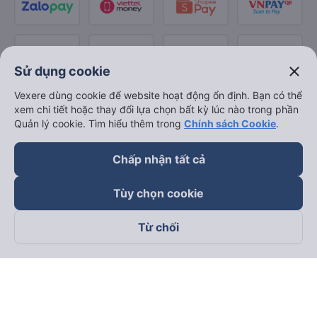
close
Sử dụng cookie
Vexere dùng cookie để website hoạt động ổn định. Bạn có thể
xem chi tiết hoặc thay đổi lựa chọn bất kỳ lúc nào trong phần
Quản lý cookie. Tìm hiểu thêm trong
Chính sách Cookie
.
Chấp nhận tất cả
Tùy chọn cookie
Từ chối
Theo dõi chúng tôi trên
Facebook
Tiktok
Youtube
Công ty TNHH Thương Mại Dịch Vụ Vexere