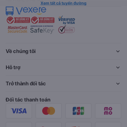
Xem tất cả tuyến đường
keyboard_arrow_down
Về chúng tôi
keyboard_arrow_down
Hỗ trợ
keyboard_arrow_down
Trở thành đối tác
Đối tác thanh toán