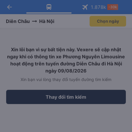
arrow_back
Tải app Vexere ngay!
Tải app Vexere
1.878
k
-30k
Mở app
Mở app
Nhận ưu đãi thành viên độc
-30k/ghế khi đặt vé máy bay qua
quyền
app
Diễn Châu
Hà Nội
Chọn ngày
Xin lỗi bạn vì sự bất tiện này. Vexere sẽ cập nhật
ngay khi có thông tin xe Phương Nguyên Limousine
hoạt động trên tuyến đường Diễn Châu đi Hà Nội
ngày 09/08/2026
Xin bạn vui lòng thay đổi tuyến đường tìm kiếm
Thay đổi tìm kiếm