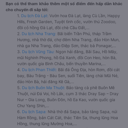
Bạn có thể tham khảo thêm một số điểm đến hấp dẫn khác
cho chuyến đi sắp tới:
1.
Du lịch Đà Lạt:
Vườn hoa Đà Lạt, làng Cù Lần, Happy
Hills, Fresh Garden, Tuyệt tình cốc, vườn thú Zoodoo,
đồi cỏ hồng Đà Lạt, đồi chè Cầu Đất,...
2.
Du lịch Nha Trang:
Bãi biển Trần Phú, tháp Trầm
Hương, nhà thờ đá, chợ đêm Nha Trang, đảo Hòn Mun,
nhà ga Nha Trang, đảo Điệp Sơn, thác bà Ponagar,...
3.
Du lịch Vũng Tàu:
Ngọn hải đăng, Bãi Sau, Hồ Mây,
mũi Nghinh Phong, hồ Đá Xanh, đồi Con Heo, hòn Bà,
vườn quốc gia Bình Châu, bến thuyền Marina,...
4.
Du lịch Phan Thiết:
Bãi đá Ông Địa, hòn Rơm, đồi cát
bay, Bàu Trắng - Bàu Sen, suối Tiên, làng chài Mũi Né,
đảo Hòn Bà, hải đăng Kê Gà,...
5.
Du lịch Buôn Ma Thuột:
Bảo tàng cà phê Buôn Mê
Thuột, núi Đá Voi, hồ Lắk, cụm 3 thác Dray Sap – Dray
Nur – Gia Long, Buôn Đôn, hồ Ea Kao, vườn quốc gia
Chư Yang Shin,...
6.
Du lịch Sapa:
Nhà thờ đá Sapa, bảo tàng Sapa, núi
Hàm Rồng, bản Cát Cát, thác Tiên Sa, thung lũng Hoa
Hồng, thung lũng Mường Hoa,...