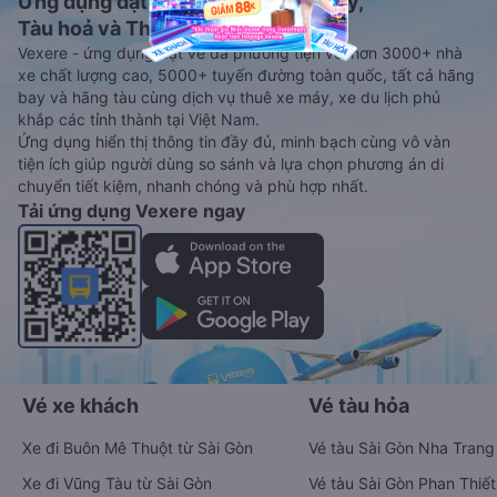
Ứng dụng đặt vé Xe khách, Máy bay,
Tàu hoả và Thuê xe
Vexere - ứng dụng đặt vé đa phương tiện với hơn 3000+ nhà
xe chất lượng cao, 5000+ tuyến đường toàn quốc, tất cả hãng
bay và hãng tàu cùng dịch vụ thuê xe máy, xe du lịch phủ
khắp các tỉnh thành tại Việt Nam.
Ứng dụng hiển thị thông tin đầy đủ, minh bạch cùng vô vàn
tiện ích giúp người dùng so sánh và lựa chọn phương án di
chuyển tiết kiệm, nhanh chóng và phù hợp nhất.
Tải ứng dụng Vexere ngay
Vé xe khách
Vé tàu hỏa
Xe đi Buôn Mê Thuột từ Sài Gòn
Vé tàu Sài Gòn Nha Trang
Xe đi Vũng Tàu từ Sài Gòn
Vé tàu Sài Gòn Phan Thiết