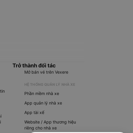
Trở thành đối tác
Mở bán vé trên Vexere
HỆ THỐNG QUẢN LÝ NHÀ XE
tin
Phần mềm nhà xe
App quản lý nhà xe
App tài xế
i
i
Website / App thương hiệu
riêng cho nhà xe