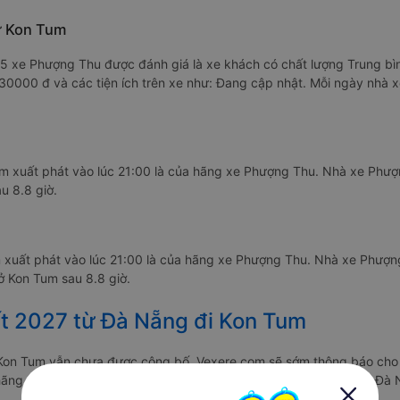
ừ Kon Tum
7/5 xe Phượng Thu được đánh giá là xe khách có chất lượng Trung bì
330000 đ và các tiện ích trên xe như: Đang cập nhật. Mỗi ngày nhà
 xuất phát vào lúc 21:00 là của hãng xe Phượng Thu. Nhà xe Phượ
u 8.8 giờ.
 xuất phát vào lúc 21:00 là của hãng xe Phượng Thu. Nhà xe Phượn
ở Kon Tum sau 8.8 giờ.
t 2027 từ Đà Nẵng đi Kon Tum
Kon Tum vẫn chưa được công bố. Vexere.com sẽ sớm thông báo cho 
ác hãng xe khách đi tuyến đường Đà Nẵng - Kon Tum và Kon Tum - Đà 