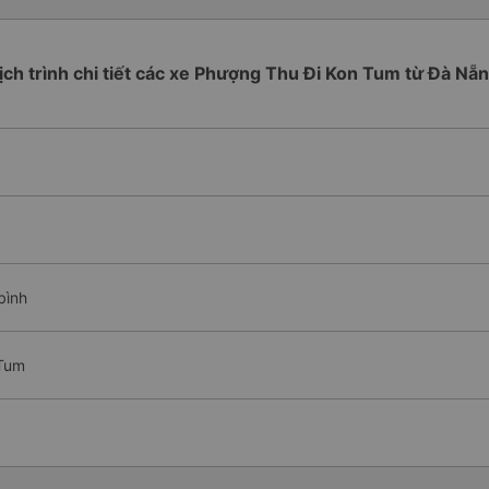
ịch trình chi tiết các xe Phượng Thu Đi Kon Tum từ Đà Nẵ
bình
 Tum