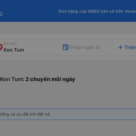
Đơn hàng của tôi
Mở bán vé trên Vexe
fo
Nơi đến
add
Nhập ngày đi
Thêm
 Kon Tum
: 2 chuyến mỗi ngày
rống và ưu đãi khi đặt vé