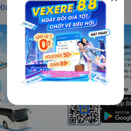
ừ Đà Nẵng đi Kon Tum
Ứng dụng đặt vé Xe khác
Vexere - ứng dụng đặt vé đa ph
cao, 5000+ tuyến đường toàn qu
vụ thuê xe máy, xe du lịch phủ k
Ứng dụng hiển thị thông tin đầy 
người dùng so sánh và lựa chọn 
chóng và phù hợp nhất.
Tải ứng dụng Vexere ngay