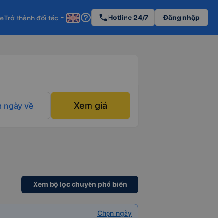
help_outline
phone
Hotline 24/7
Đăng nhập
re
Trở thành đối tác
arrow_drop_down
Xem giá
 ngày về
Xem bộ lọc chuyến phổ biến
Chọn ngày