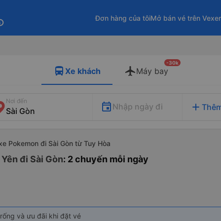
Đơn hàng của tôi
Mở bán vé trên Vexe
fo
-30k
Xe khách
Máy bay
Nơi đến
add
Nhập ngày đi
Thêm
xe Pokemon đi Sài Gòn từ Tuy Hòa
Yên đi Sài Gòn
: 2 chuyến mỗi ngày
rống và ưu đãi khi đặt vé