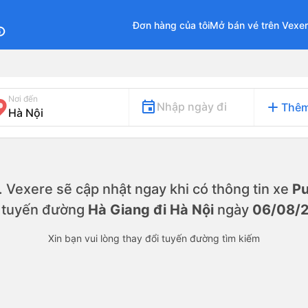
Đơn hàng của tôi
Mở bán vé trên Vexe
fo
Nơi đến
add
Nhập ngày đi
Thêm
y. Vexere sẽ cập nhật ngay khi có thông tin xe
Pu
n tuyến đường
Hà Giang đi Hà Nội
ngày
06/08/
Xin bạn vui lòng thay đổi tuyến đường tìm kiếm