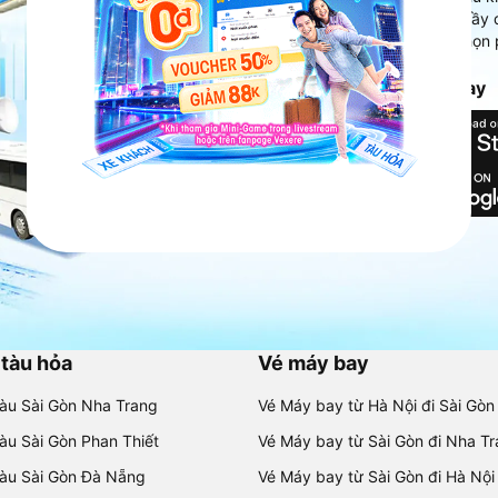
Ứng dụng hiển thị thông tin đầy 
người dùng so sánh và lựa chọn 
chóng và phù hợp nhất.
Tải ứng dụng Vexere ngay
 tàu hỏa
Vé máy bay
tàu Sài Gòn Nha Trang
Vé Máy bay từ Hà Nội đi Sài Gòn
tàu Sài Gòn Phan Thiết
Vé Máy bay từ Sài Gòn đi Nha T
tàu Sài Gòn Đà Nẵng
Vé Máy bay từ Sài Gòn đi Hà Nội