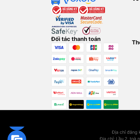
Đối tác thanh toán
Th
Địa chỉ đăng
Địa chỉ
:
Lầu 2, toà 