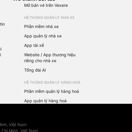
Mở bán vé trên Vexere
HỆ THỐNG QUẢN LÝ NHÀ XE
tin
Phần mềm nhà xe
App quản lý nhà xe
App tài xế
i
i
Website / App thương hiệu
riêng cho nhà xe
Tổng đài AI
HỆ THỐNG QUẢN LÝ HÀNG HOÁ
Phần mềm quản lý hàng hoá
App quản lý hàng hoá
inh, Việt Nam
 Chí Minh, Việt Nam