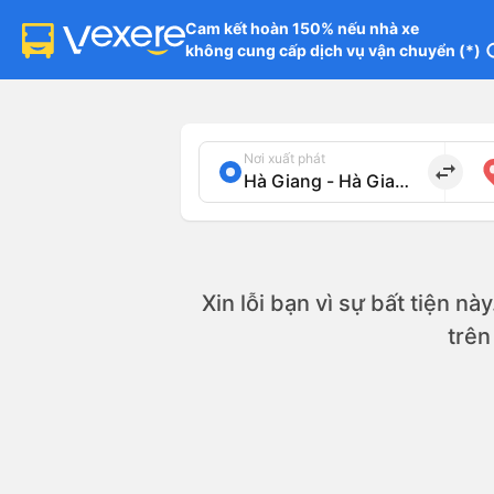
Cam kết hoàn 150% nếu nhà xe

không cung cấp dịch vụ vận chuyển (*)
in
Nơi xuất phát
import_export
Xin lỗi bạn vì sự bất tiện nà
trê