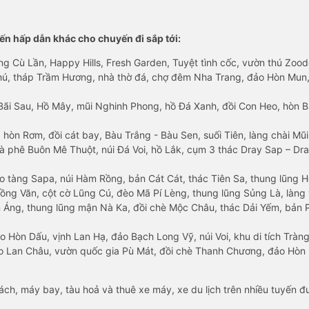
n hấp dẫn khác cho chuyến đi sắp tới:
ng Cù Lần, Happy Hills, Fresh Garden, Tuyệt tình cốc, vườn thú Zoodo
Phú, tháp Trầm Hương, nhà thờ đá, chợ đêm Nha Trang, đảo Hòn Mun,
Bãi Sau, Hồ Mây, mũi Nghinh Phong, hồ Đá Xanh, đồi Con Heo, hòn B
 hòn Rơm, đồi cát bay, Bàu Trắng - Bàu Sen, suối Tiên, làng chài Mũi
à phê Buôn Mê Thuột, núi Đá Voi, hồ Lắk, cụm 3 thác Dray Sap – Dra
o tàng Sapa, núi Hàm Rồng, bản Cát Cát, thác Tiên Sa, thung lũng 
ng Văn, cột cờ Lũng Cú, đèo Mã Pí Lèng, thung lũng Sủng Là, làng 
Áng, thung lũng mận Nà Ka, đồi chè Mộc Châu, thác Dải Yếm, bản P
o Hòn Dấu, vịnh Lan Hạ, đảo Bạch Long Vỹ, núi Voi, khu di tích Tràng
ảo Lan Châu, vườn quốc gia Pù Mát, đồi chè Thanh Chương, đảo Hò
hách, máy bay, tàu hoả và thuê xe máy, xe du lịch trên nhiều tuyến 