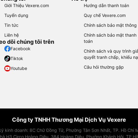
Giới Thiệu Vexere.com
Hướng dẫn thanh toán
Tuyển dụng
Quy chế Vexere.com
Tin tức
Chính sách bảo mật thông 
Liên hệ
Chính sách bảo mật thanh
eo dõi chúng tôi trên
toán
Facebook
Chính sách và quy trình giả
quyết tranh chấp, khiếu nạ
Tiktok
Câu hỏi thường gặp
Youtube
Công ty TNHH Thương Mại Dịch Vụ Vexere
 ký kinh doanh: 8C Chữ Đồng Tử, Phường Tân Sơn Nhất, TP. Hồ Chí M
nhà H3 Circo Hoàng Diệu, 384 Hoàng Diệu, Phường Khánh Hội, TP Hồ