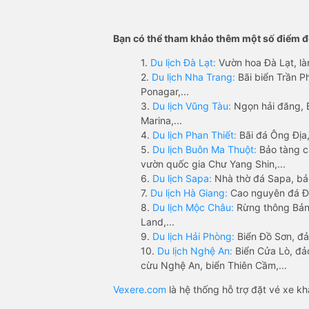
Bạn có thể tham khảo thêm một số điểm đế
1.
Du lịch Đà Lạt:
Vườn hoa Đà Lạt, là
2.
Du lịch Nha Trang:
Bãi biển Trần 
Ponagar,...
3.
Du lịch Vũng Tàu:
Ngọn hải đăng, 
Marina,...
4.
Du lịch Phan Thiết:
Bãi đá Ông Địa,
5.
Du lịch Buôn Ma Thuột:
Bảo tàng c
vườn quốc gia Chư Yang Shin,...
6.
Du lịch Sapa:
Nhà thờ đá Sapa, bả
7.
Du lịch Hà Giang:
Cao nguyên đá Đồ
8.
Du lịch Mộc Châu:
Rừng thông Bản 
Land,...
9.
Du lịch Hải Phòng:
Biển Đồ Sơn, đả
10.
Du lịch Nghệ An:
Biển Cửa Lò, đ
cừu Nghệ An, biển Thiên Cầm,...
Vexere.com
là hệ thống hỗ trợ đặt vé xe k