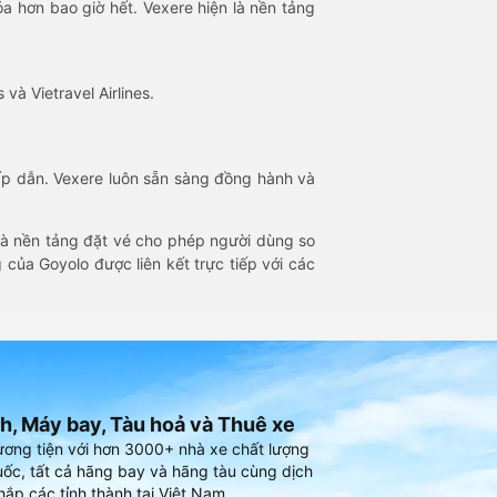
óa hơn bao giờ hết. Vexere hiện là nền tảng
 và Vietravel Airlines.
hấp dẫn. Vexere luôn sẵn sàng đồng hành và
 là nền tảng đặt vé cho phép người dùng so
 của Goyolo được liên kết trực tiếp với các
h, Máy bay, Tàu hoả và Thuê xe
ương tiện với hơn 3000+ nhà xe chất lượng
ốc, tất cả hãng bay và hãng tàu cùng dịch
hắp các tỉnh thành tại Việt Nam.