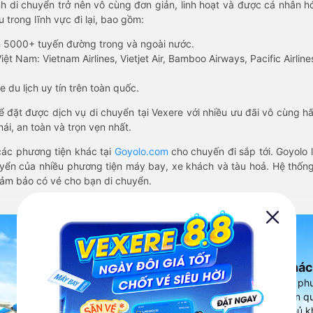
nh di chuyển trở nên vô cùng đơn giản, linh hoạt và được cá nhân h
 trong lĩnh vực đi lại, bao gồm:
n 5000+ tuyến đường trong và ngoài nước.
ệt Nam: Vietnam Airlines, Vietjet Air, Bamboo Airways, Pacific Airlines
 du lịch uy tín trên toàn quốc.
thể đặt được dịch vụ di chuyển tại Vexere với nhiều ưu đãi vô cùng 
i, an toàn và trọn vẹn nhất.
ác phương tiện khác tại
Goyolo.com
cho chuyến đi sắp tới. Goyolo
huyển của nhiều phương tiện máy bay, xe khách và tàu hoả. Hệ thống
đảm bảo có vé cho bạn di chuyển.
Ứng dụng đặt vé Xe khác
Vexere - ứng dụng đặt vé đa ph
cao, 5000+ tuyến đường toàn qu
vụ thuê xe máy, xe du lịch phủ k