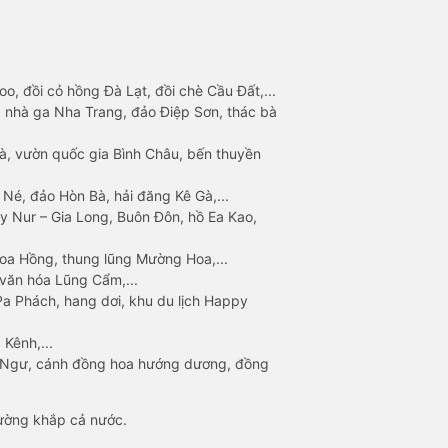
o, đồi cỏ hồng Đà Lạt, đồi chè Cầu Đất,...
 nhà ga Nha Trang, đảo Điệp Sơn, thác bà
à, vườn quốc gia Bình Châu, bến thuyền
 Né, đảo Hòn Bà, hải đăng Kê Gà,...
y Nur – Gia Long, Buôn Đôn, hồ Ea Kao,
Hoa Hồng, thung lũng Mường Hoa,...
văn hóa Lũng Cẩm,...
a Phách, hang dơi, khu du lịch Happy
 Kênh,...
n Ngư, cánh đồng hoa hướng dương, đồng
đường khắp cả nước.