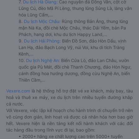
7.
Du lịch Hà Giang:
Cao nguyên đá Đồng Văn, cột cờ
Lũng Cú, đèo Mã Pí Lèng, thung lũng Sủng Là, làng văn
hóa Lũng Cẩm,...
8.
Du lịch Mộc Châu:
Rừng thông Bản Áng, thung lũng
mận Nà Ka, đồi chè Mộc Châu, thác Dải Yếm, bản Pa
Phách, hang dơi, khu du lịch Happy Land,...
9.
Du lịch Hải Phòng:
Biển Đồ Sơn, đảo Hòn Dấu, vịnh
Lan Hạ, đảo Bạch Long Vỹ, núi Voi, khu di tích Tràng
Kênh,...
10.
Du lịch Nghệ An:
Biển Cửa Lò, đảo Lan Châu, vườn
quốc gia Pù Mát, đồi chè Thanh Chương, đảo Hòn Ngư,
cánh đồng hoa hướng dương, đồng cừu Nghệ An, biển
Thiên Cầm,...
Vexere.com
là hệ thống hỗ trợ đặt vé xe khách, máy bay, tàu
hoả và thuê xe máy, xe du lịch trên nhiều tuyến đường khắp
cả nước.
Với Vexere, việc lập kế hoạch cho hành trình di chuyển trở nên
vô cùng đơn giản, linh hoạt và được cá nhân hóa hơn bao giờ
hết. Vexere hiện là nền tảng kết nối hành khách với các đối
tác hàng đầu trong lĩnh vực đi lại, bao gồm:
• 2000+ hãng xe chất lượng cao trên 5000+ tuyến