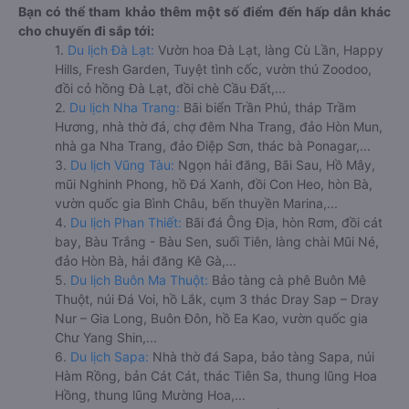
Bạn có thể tham khảo thêm một số điểm đến hấp dẫn khác
cho chuyến đi sắp tới:
1.
Du lịch Đà Lạt:
Vườn hoa Đà Lạt, làng Cù Lần, Happy
Hills, Fresh Garden, Tuyệt tình cốc, vườn thú Zoodoo,
đồi cỏ hồng Đà Lạt, đồi chè Cầu Đất,...
2.
Du lịch Nha Trang:
Bãi biển Trần Phú, tháp Trầm
Hương, nhà thờ đá, chợ đêm Nha Trang, đảo Hòn Mun,
nhà ga Nha Trang, đảo Điệp Sơn, thác bà Ponagar,...
3.
Du lịch Vũng Tàu:
Ngọn hải đăng, Bãi Sau, Hồ Mây,
mũi Nghinh Phong, hồ Đá Xanh, đồi Con Heo, hòn Bà,
vườn quốc gia Bình Châu, bến thuyền Marina,...
4.
Du lịch Phan Thiết:
Bãi đá Ông Địa, hòn Rơm, đồi cát
bay, Bàu Trắng - Bàu Sen, suối Tiên, làng chài Mũi Né,
đảo Hòn Bà, hải đăng Kê Gà,...
5.
Du lịch Buôn Ma Thuột:
Bảo tàng cà phê Buôn Mê
Thuột, núi Đá Voi, hồ Lắk, cụm 3 thác Dray Sap – Dray
Nur – Gia Long, Buôn Đôn, hồ Ea Kao, vườn quốc gia
Chư Yang Shin,...
6.
Du lịch Sapa:
Nhà thờ đá Sapa, bảo tàng Sapa, núi
Hàm Rồng, bản Cát Cát, thác Tiên Sa, thung lũng Hoa
Hồng, thung lũng Mường Hoa,...