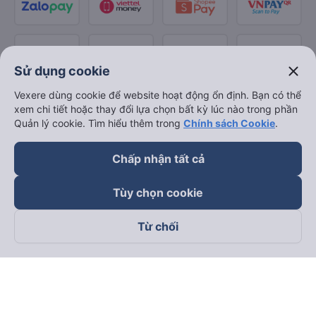
close
Sử dụng cookie
Vexere dùng cookie để website hoạt động ổn định. Bạn có thể
xem chi tiết hoặc thay đổi lựa chọn bất kỳ lúc nào trong phần
Quản lý cookie. Tìm hiểu thêm trong
Chính sách Cookie
.
Chấp nhận tất cả
Tùy chọn cookie
Từ chối
Theo dõi chúng tôi trên
Facebook
Tiktok
Youtube
Công ty TNHH Thương Mại Dịch Vụ Vexere