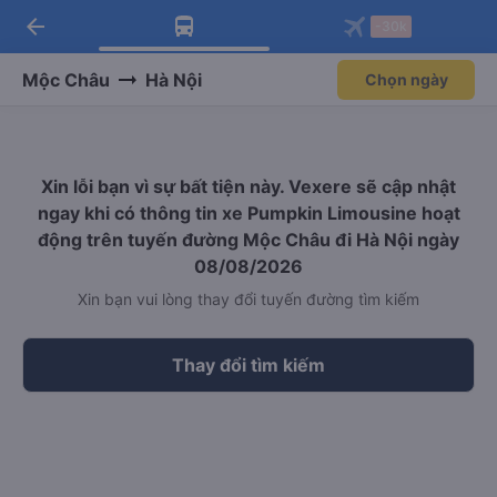
arrow_back
Tải app Vexere ngay!
Tải app Vexere
-30k
Mở app
Mở app
Nhận ưu đãi thành viên độc
-30k/ghế khi đặt vé máy bay qua
quyền
app
Mộc Châu
Hà Nội
Chọn ngày
Xin lỗi bạn vì sự bất tiện này. Vexere sẽ cập nhật
ngay khi có thông tin xe Pumpkin Limousine hoạt
động trên tuyến đường Mộc Châu đi Hà Nội ngày
08/08/2026
Xin bạn vui lòng thay đổi tuyến đường tìm kiếm
Thay đổi tìm kiếm