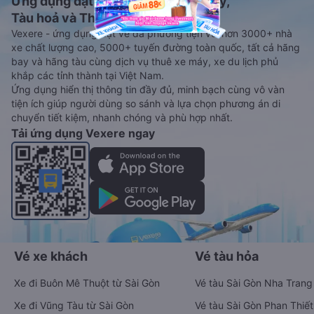
Ứng dụng đặt vé Xe khách, Máy bay,
Tàu hoả và Thuê xe
Vexere - ứng dụng đặt vé đa phương tiện với hơn 3000+ nhà
xe chất lượng cao, 5000+ tuyến đường toàn quốc, tất cả hãng
bay và hãng tàu cùng dịch vụ thuê xe máy, xe du lịch phủ
khắp các tỉnh thành tại Việt Nam.
Ứng dụng hiển thị thông tin đầy đủ, minh bạch cùng vô vàn
tiện ích giúp người dùng so sánh và lựa chọn phương án di
chuyển tiết kiệm, nhanh chóng và phù hợp nhất.
Tải ứng dụng Vexere ngay
Vé xe khách
Vé tàu hỏa
Xe đi Buôn Mê Thuột từ Sài Gòn
Vé tàu Sài Gòn Nha Trang
Xe đi Vũng Tàu từ Sài Gòn
Vé tàu Sài Gòn Phan Thiết