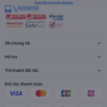
Xem tất cả tuyến đường
keyboard_arrow_down
Về chúng tôi
keyboard_arrow_down
Hỗ trợ
keyboard_arrow_down
Trở thành đối tác
Đối tác thanh toán