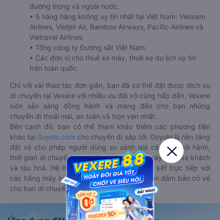
đường trong và ngoài nước.
• 5 hãng hàng không uy tín nhất tại Việt Nam: Vietnam
Airlines, Vietjet Air, Bamboo Airways, Pacific Airlines và
Vietravel Airlines.
• Tổng công ty Đường sắt Việt Nam.
• Các đơn vị cho thuê xe máy, thuê xe du lịch uy tín
trên toàn quốc.
Chỉ với vài thao tác đơn giản, bạn đã có thể đặt được dịch vụ
di chuyển tại Vexere với nhiều ưu đãi vô cùng hấp dẫn. Vexere
luôn sẵn sàng đồng hành và mang đến cho bạn những
chuyến đi thoải mái, an toàn và trọn vẹn nhất.
Bên cạnh đó, bạn có thể tham khảo thêm các phương tiện
khác tại
Goyolo.com
cho chuyến đi sắp tới. Goyolo là nền tảng
đặt vé cho phép người dùng so sánh giá cả, giờ khởi hành,
thời gian di chuyển của nhiều phương tiện máy bay, xe khách
và tàu hoả. Hệ thống của Goyolo được liên kết trực tiếp với
các hãng máy bay, xe khách và tàu hoả, luôn đảm bảo có vé
cho bạn di chuyển.