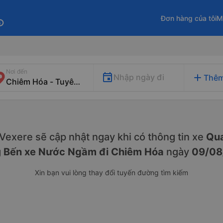
Đơn hàng của tôi
M
fo
Nơi đến
add
Nhập ngày đi
Thêm
. Vexere sẽ cập nhật ngay khi có thông tin xe
Qua
g
Bến xe Nước Ngầm đi Chiêm Hóa
ngày
09/08
Xin bạn vui lòng thay đổi tuyến đường tìm kiếm