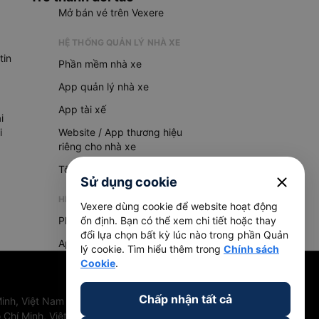
Mở bán vé trên Vexere
HỆ THỐNG QUẢN LÝ NHÀ XE
tin
Phần mềm nhà xe
App quản lý nhà xe
App tài xế
i
i
Website / App thương hiệu
riêng cho nhà xe
Tổng đài AI
close
Sử dụng cookie
HỆ THỐNG QUẢN LÝ HÀNG HOÁ
Vexere dùng cookie để website hoạt động
Phần mềm quản lý hàng hoá
ổn định. Bạn có thể xem chi tiết hoặc thay
đổi lựa chọn bất kỳ lúc nào trong phần Quản
App quản lý hàng hoá
lý cookie. Tìm hiểu thêm trong
Chính sách
Cookie
.
Chấp nhận tất cả
inh, Việt Nam
 Chí Minh, Việt Nam