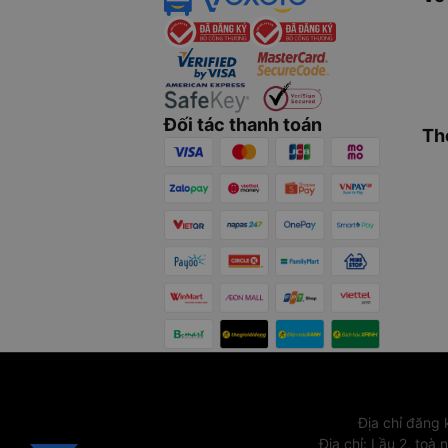
Đối tác thanh toán
Th
Địa chỉ đăng
Địa chỉ
:
Lầu 2, toà 