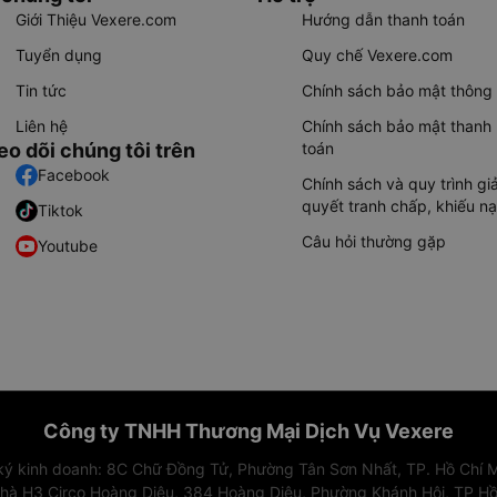
Giới Thiệu Vexere.com
Hướng dẫn thanh toán
Tuyển dụng
Quy chế Vexere.com
Tin tức
Chính sách bảo mật thông 
Liên hệ
Chính sách bảo mật thanh
eo dõi chúng tôi trên
toán
Facebook
Chính sách và quy trình giả
quyết tranh chấp, khiếu nạ
Tiktok
Câu hỏi thường gặp
Youtube
Công ty TNHH Thương Mại Dịch Vụ Vexere
 ký kinh doanh: 8C Chữ Đồng Tử, Phường Tân Sơn Nhất, TP. Hồ Chí M
nhà H3 Circo Hoàng Diệu, 384 Hoàng Diệu, Phường Khánh Hội, TP Hồ