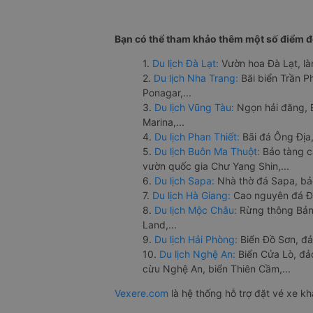
Bạn có thể tham khảo thêm một số điểm đế
1.
Du lịch Đà Lạt:
Vườn hoa Đà Lạt, là
2.
Du lịch Nha Trang:
Bãi biển Trần 
Ponagar,...
3.
Du lịch Vũng Tàu:
Ngọn hải đăng, 
Marina,...
4.
Du lịch Phan Thiết:
Bãi đá Ông Địa,
5.
Du lịch Buôn Ma Thuột:
Bảo tàng c
vườn quốc gia Chư Yang Shin,...
6.
Du lịch Sapa:
Nhà thờ đá Sapa, bả
7.
Du lịch Hà Giang:
Cao nguyên đá Đồ
8.
Du lịch Mộc Châu:
Rừng thông Bản 
Land,...
9.
Du lịch Hải Phòng:
Biển Đồ Sơn, đả
10.
Du lịch Nghệ An:
Biển Cửa Lò, đ
cừu Nghệ An, biển Thiên Cầm,...
Vexere.com
là hệ thống hỗ trợ đặt vé xe k