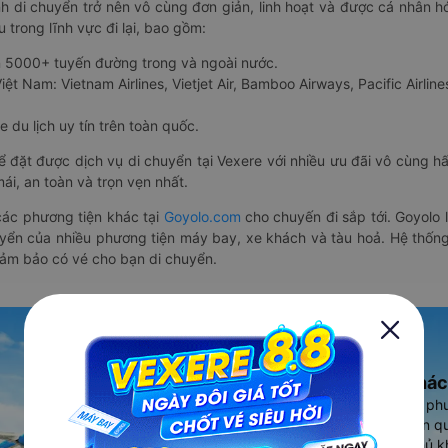
nh di chuyển trở nên vô cùng đơn giản, linh hoạt và được cá nhân h
 trong lĩnh vực đi lại, bao gồm:
n 5000+ tuyến đường trong và ngoài nước.
ệt Nam: Vietnam Airlines, Vietjet Air, Bamboo Airways, Pacific Airlines
 du lịch uy tín trên toàn quốc.
thể đặt được dịch vụ di chuyển tại Vexere với nhiều ưu đãi vô cùng 
i, an toàn và trọn vẹn nhất.
ác phương tiện khác tại
Goyolo.com
cho chuyến đi sắp tới. Goyolo
huyển của nhiều phương tiện máy bay, xe khách và tàu hoả. Hệ thống
đảm bảo có vé cho bạn di chuyển.
Ứng dụng đặt vé Xe khác
Vexere - ứng dụng đặt vé đa ph
cao, 5000+ tuyến đường toàn qu
vụ thuê xe máy, xe du lịch phủ k