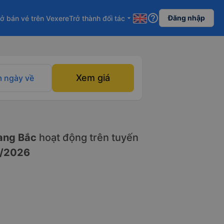
help_outline
Đăng nhập
ở bán vé trên Vexere
Trở thành đối tác
arrow_drop_down
Xem giá
 ngày về
ng Bắc
hoạt động trên tuyến
/2026