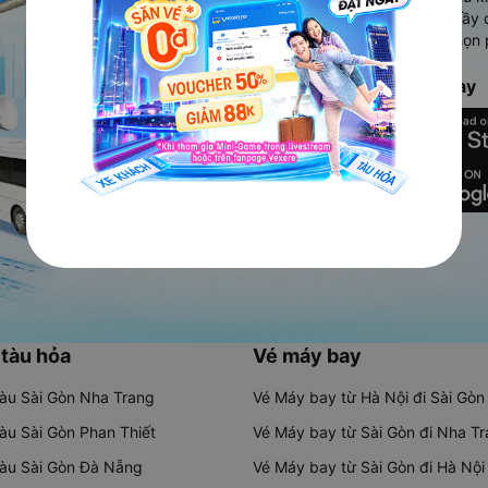
Ứng dụng hiển thị thông tin đầy 
người dùng so sánh và lựa chọn 
chóng và phù hợp nhất.
Tải ứng dụng Vexere ngay
 tàu hỏa
Vé máy bay
tàu Sài Gòn Nha Trang
Vé Máy bay từ Hà Nội đi Sài Gòn
tàu Sài Gòn Phan Thiết
Vé Máy bay từ Sài Gòn đi Nha T
tàu Sài Gòn Đà Nẵng
Vé Máy bay từ Sài Gòn đi Hà Nội