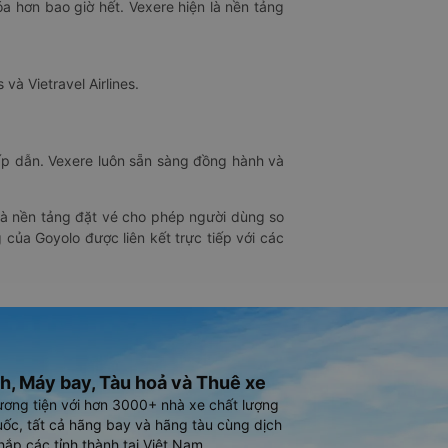
óa hơn bao giờ hết. Vexere hiện là nền tảng
 và Vietravel Airlines.
hấp dẫn. Vexere luôn sẵn sàng đồng hành và
 là nền tảng đặt vé cho phép người dùng so
 của Goyolo được liên kết trực tiếp với các
h, Máy bay, Tàu hoả và Thuê xe
ương tiện với hơn 3000+ nhà xe chất lượng
ốc, tất cả hãng bay và hãng tàu cùng dịch
hắp các tỉnh thành tại Việt Nam.