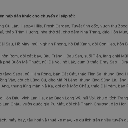
n hấp dẫn khác cho chuyến đi sắp tới:
ng Cù Lần, Happy Hills, Fresh Garden, Tuyệt tình cốc, vườn thú Zoodo
Phú, tháp Trầm Hương, nhà thờ đá, chợ đêm Nha Trang, đảo Hòn Mun,
Bãi Sau, Hồ Mây, mũi Nghinh Phong, hồ Đá Xanh, đồi Con Heo, hòn B
 hòn Rơm, đồi cát bay, Bàu Trắng - Bàu Sen, suối Tiên, làng chài Mũi
à phê Buôn Mê Thuột, núi Đá Voi, hồ Lắk, cụm 3 thác Dray Sap – Dra
o tàng Sapa, núi Hàm Rồng, bản Cát Cát, thác Tiên Sa, thung lũng 
ng Văn, cột cờ Lũng Cú, đèo Mã Pí Lèng, thung lũng Sủng Là, làng 
Áng, thung lũng mận Nà Ka, đồi chè Mộc Châu, thác Dải Yếm, bản P
o Hòn Dấu, vịnh Lan Hạ, đảo Bạch Long Vỹ, núi Voi, khu di tích Tràng
ảo Lan Châu, vườn quốc gia Pù Mát, đồi chè Thanh Chương, đảo Hò
hách, máy bay, tàu hoả và thuê xe máy, xe du lịch trên nhiều tuyến 