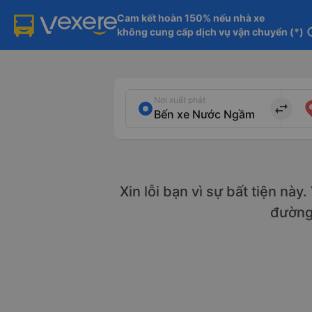
Cam kết hoàn 150% nếu nhà xe

không cung cấp dịch vụ vận chuyển (*)
in
Nơi xuất phát
import_export
Xin lỗi bạn vì sự bất tiện này
đườn