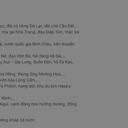
o, đồi cỏ hồng Đà Lạt, đồi chè Cầu Đất,...
 nhà ga Nha Trang, đảo Điệp Sơn, thác bà
à, vườn quốc gia Bình Châu, bến thuyền
 Né, đảo Hòn Bà, hải đăng Kê Gà,...
y Nur – Gia Long, Buôn Đôn, hồ Ea Kao,
Hoa Hồng, thung lũng Mường Hoa,...
văn hóa Lũng Cẩm,...
a Phách, hang dơi, khu du lịch Happy
 Kênh,...
n Ngư, cánh đồng hoa hướng dương, đồng
đường khắp cả nước.