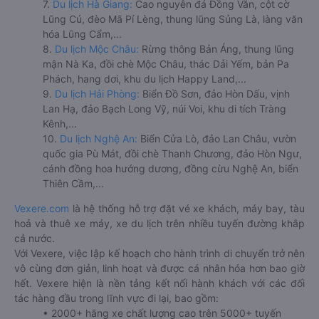
7.
Du lịch Hà Giang:
Cao nguyên đá Đồng Văn, cột cờ
Lũng Cú, đèo Mã Pí Lèng, thung lũng Sủng Là, làng văn
hóa Lũng Cẩm,...
8.
Du lịch Mộc Châu:
Rừng thông Bản Áng, thung lũng
mận Nà Ka, đồi chè Mộc Châu, thác Dải Yếm, bản Pa
Phách, hang dơi, khu du lịch Happy Land,...
9.
Du lịch Hải Phòng:
Biển Đồ Sơn, đảo Hòn Dấu, vịnh
Lan Hạ, đảo Bạch Long Vỹ, núi Voi, khu di tích Tràng
Kênh,...
10.
Du lịch Nghệ An:
Biển Cửa Lò, đảo Lan Châu, vườn
quốc gia Pù Mát, đồi chè Thanh Chương, đảo Hòn Ngư,
cánh đồng hoa hướng dương, đồng cừu Nghệ An, biển
Thiên Cầm,...
Vexere.com
là hệ thống hỗ trợ đặt vé xe khách, máy bay, tàu
hoả và thuê xe máy, xe du lịch trên nhiều tuyến đường khắp
cả nước.
Với Vexere, việc lập kế hoạch cho hành trình di chuyển trở nên
vô cùng đơn giản, linh hoạt và được cá nhân hóa hơn bao giờ
hết. Vexere hiện là nền tảng kết nối hành khách với các đối
tác hàng đầu trong lĩnh vực đi lại, bao gồm:
• 2000+ hãng xe chất lượng cao trên 5000+ tuyến