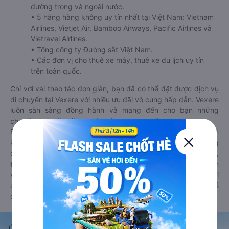
đường trong và ngoài nước.
• 5 hãng hàng không uy tín nhất tại Việt Nam: Vietnam
Airlines, Vietjet Air, Bamboo Airways, Pacific Airlines và
Vietravel Airlines.
• Tổng công ty Đường sắt Việt Nam.
• Các đơn vị cho thuê xe máy, thuê xe du lịch uy tín
trên toàn quốc.
Chỉ với vài thao tác đơn giản, bạn đã có thể đặt được dịch vụ
di chuyển tại Vexere với nhiều ưu đãi vô cùng hấp dẫn. Vexere
luôn sẵn sàng đồng hành và mang đến cho bạn những
chuyến đi thoải mái, an toàn và trọn vẹn nhất.
Bên cạnh đó, bạn có thể tham khảo thêm các phương tiện
khác tại
Goyolo.com
cho chuyến đi sắp tới. Goyolo là nền tảng
đặt vé cho phép người dùng so sánh giá cả, giờ khởi hành,
thời gian di chuyển của nhiều phương tiện máy bay, xe khách
và tàu hoả. Hệ thống của Goyolo được liên kết trực tiếp với
các hãng máy bay, xe khách và tàu hoả, luôn đảm bảo có vé
cho bạn di chuyển.