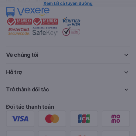
Xem tất cả tuyến đường
keyboard_arrow_down
Về chúng tôi
keyboard_arrow_down
Hỗ trợ
keyboard_arrow_down
Trở thành đối tác
Đối tác thanh toán