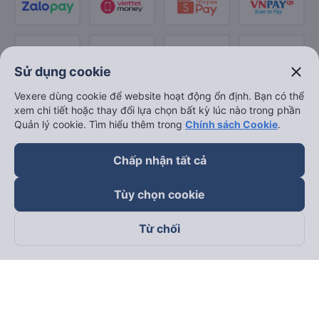
close
Sử dụng cookie
Vexere dùng cookie để website hoạt động ổn định. Bạn có thể
xem chi tiết hoặc thay đổi lựa chọn bất kỳ lúc nào trong phần
Quản lý cookie. Tìm hiểu thêm trong
Chính sách Cookie
.
Chấp nhận tất cả
Tùy chọn cookie
Từ chối
Theo dõi chúng tôi trên
Facebook
Tiktok
Youtube
Công ty TNHH Thương Mại Dịch Vụ Vexere