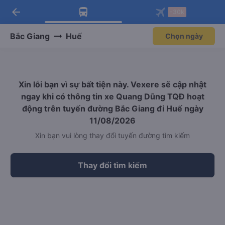
arrow_back
Tải app Vexere ngay!
Tải app Vexere
-30k
Mở app
Mở app
Nhận ưu đãi thành viên độc
-30k/ghế khi đặt vé máy bay qua
quyền
app
Bắc Giang
Huế
Chọn ngày
Xin lỗi bạn vì sự bất tiện này. Vexere sẽ cập nhật
ngay khi có thông tin xe Quang Dũng TQĐ hoạt
động trên tuyến đường Bắc Giang đi Huế ngày
11/08/2026
Xin bạn vui lòng thay đổi tuyến đường tìm kiếm
Thay đổi tìm kiếm