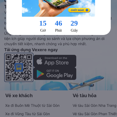
Ứng dụng đặt vé Xe khách, Máy bay,
Tàu hoả và Thuê xe
Vexere - ứng dụng đặt vé đa phương tiện với hơn 3000+ nhà
xe chất lượng cao, 5000+ tuyến đường toàn quốc, tất cả hãng
bay và hãng tàu cùng dịch vụ thuê xe máy, xe du lịch phủ
khắp các tỉnh thành tại Việt Nam.
Ứng dụng hiển thị thông tin đầy đủ, minh bạch cùng vô vàn
tiện ích giúp người dùng so sánh và lựa chọn phương án di
chuyển tiết kiệm, nhanh chóng và phù hợp nhất.
Tải ứng dụng Vexere ngay
Vé xe khách
Vé tàu hỏa
Xe đi Buôn Mê Thuột từ Sài Gòn
Vé tàu Sài Gòn Nha Trang
Xe đi Vũng Tàu từ Sài Gòn
Vé tàu Sài Gòn Phan Thiết