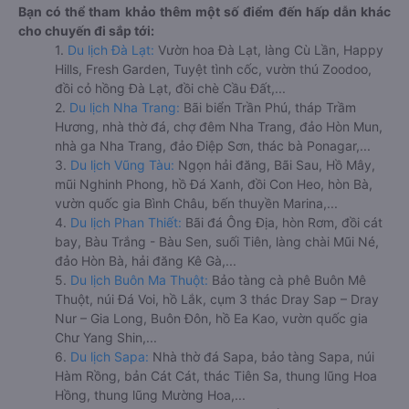
Bạn có thể tham khảo thêm một số điểm đến hấp dẫn khác
cho chuyến đi sắp tới:
1.
Du lịch Đà Lạt:
Vườn hoa Đà Lạt, làng Cù Lần, Happy
Hills, Fresh Garden, Tuyệt tình cốc, vườn thú Zoodoo,
đồi cỏ hồng Đà Lạt, đồi chè Cầu Đất,...
2.
Du lịch Nha Trang:
Bãi biển Trần Phú, tháp Trầm
Hương, nhà thờ đá, chợ đêm Nha Trang, đảo Hòn Mun,
nhà ga Nha Trang, đảo Điệp Sơn, thác bà Ponagar,...
3.
Du lịch Vũng Tàu:
Ngọn hải đăng, Bãi Sau, Hồ Mây,
mũi Nghinh Phong, hồ Đá Xanh, đồi Con Heo, hòn Bà,
vườn quốc gia Bình Châu, bến thuyền Marina,...
4.
Du lịch Phan Thiết:
Bãi đá Ông Địa, hòn Rơm, đồi cát
bay, Bàu Trắng - Bàu Sen, suối Tiên, làng chài Mũi Né,
đảo Hòn Bà, hải đăng Kê Gà,...
5.
Du lịch Buôn Ma Thuột:
Bảo tàng cà phê Buôn Mê
Thuột, núi Đá Voi, hồ Lắk, cụm 3 thác Dray Sap – Dray
Nur – Gia Long, Buôn Đôn, hồ Ea Kao, vườn quốc gia
Chư Yang Shin,...
6.
Du lịch Sapa:
Nhà thờ đá Sapa, bảo tàng Sapa, núi
Hàm Rồng, bản Cát Cát, thác Tiên Sa, thung lũng Hoa
Hồng, thung lũng Mường Hoa,...