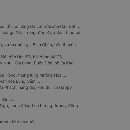
o, đồi cỏ hồng Đà Lạt, đồi chè Cầu Đất,...
 nhà ga Nha Trang, đảo Điệp Sơn, thác bà
à, vườn quốc gia Bình Châu, bến thuyền
 Né, đảo Hòn Bà, hải đăng Kê Gà,...
y Nur – Gia Long, Buôn Đôn, hồ Ea Kao,
Hoa Hồng, thung lũng Mường Hoa,...
văn hóa Lũng Cẩm,...
a Phách, hang dơi, khu du lịch Happy
 Kênh,...
n Ngư, cánh đồng hoa hướng dương, đồng
đường khắp cả nước.