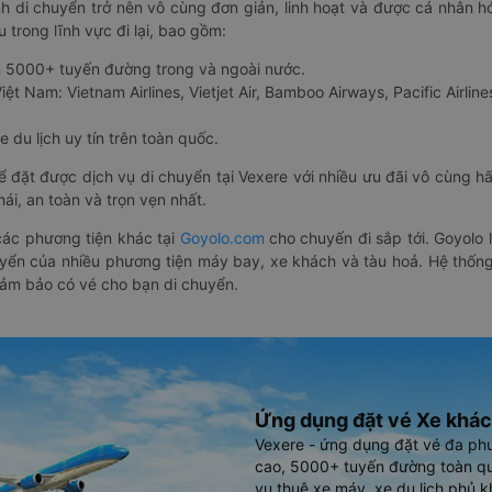
nh di chuyển trở nên vô cùng đơn giản, linh hoạt và được cá nhân h
 trong lĩnh vực đi lại, bao gồm:
n 5000+ tuyến đường trong và ngoài nước.
ệt Nam: Vietnam Airlines, Vietjet Air, Bamboo Airways, Pacific Airlines
 du lịch uy tín trên toàn quốc.
thể đặt được dịch vụ di chuyển tại Vexere với nhiều ưu đãi vô cùng 
i, an toàn và trọn vẹn nhất.
ác phương tiện khác tại
Goyolo.com
cho chuyến đi sắp tới. Goyolo
huyển của nhiều phương tiện máy bay, xe khách và tàu hoả. Hệ thống
đảm bảo có vé cho bạn di chuyển.
Ứng dụng đặt vé Xe khác
Vexere - ứng dụng đặt vé đa ph
cao, 5000+ tuyến đường toàn qu
vụ thuê xe máy, xe du lịch phủ k