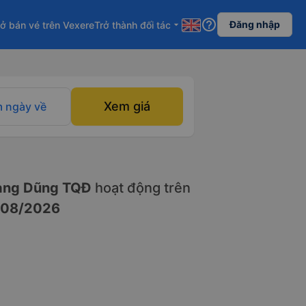
help_outline
Đăng nhập
ở bán vé trên Vexere
Trở thành đối tác
arrow_drop_down
Xem giá
 ngày về
ng Dũng TQĐ
hoạt động trên
/08/2026