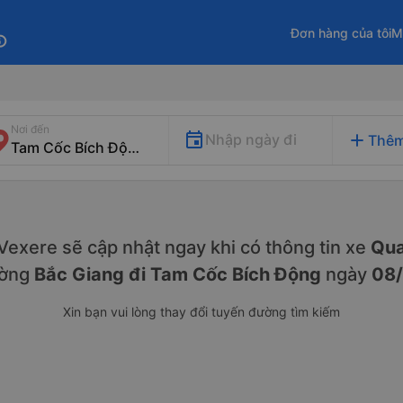
Đơn hàng của tôi
M
fo
Nơi đến
add
Nhập ngày đi
Thêm
. Vexere sẽ cập nhật ngay khi có thông tin xe
Qua
ường
Bắc Giang đi Tam Cốc Bích Động
ngày
08
Xin bạn vui lòng thay đổi tuyến đường tìm kiếm