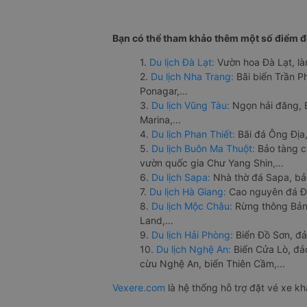
Bạn có thể tham khảo thêm một số điểm đế
1.
Du lịch Đà Lạt:
Vườn hoa Đà Lạt, là
2.
Du lịch Nha Trang:
Bãi biển Trần 
Ponagar,...
3.
Du lịch Vũng Tàu:
Ngọn hải đăng, 
Marina,...
4.
Du lịch Phan Thiết:
Bãi đá Ông Địa,
5.
Du lịch Buôn Ma Thuột:
Bảo tàng c
vườn quốc gia Chư Yang Shin,...
6.
Du lịch Sapa:
Nhà thờ đá Sapa, bả
7.
Du lịch Hà Giang:
Cao nguyên đá Đồ
8.
Du lịch Mộc Châu:
Rừng thông Bản 
Land,...
9.
Du lịch Hải Phòng:
Biển Đồ Sơn, đả
10.
Du lịch Nghệ An:
Biển Cửa Lò, đ
cừu Nghệ An, biển Thiên Cầm,...
Vexere.com
là hệ thống hỗ trợ đặt vé xe k