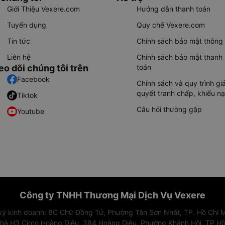
Giới Thiệu Vexere.com
Hướng dẫn thanh toán
Tuyển dụng
Quy chế Vexere.com
Tin tức
Chính sách bảo mật thông 
Liên hệ
Chính sách bảo mật thanh
eo dõi chúng tôi trên
toán
Facebook
Chính sách và quy trình giả
quyết tranh chấp, khiếu nạ
Tiktok
Câu hỏi thường gặp
Youtube
Công ty TNHH Thương Mại Dịch Vụ Vexere
 ký kinh doanh: 8C Chữ Đồng Tử, Phường Tân Sơn Nhất, TP. Hồ Chí M
nhà H3 Circo Hoàng Diệu, 384 Hoàng Diệu, Phường Khánh Hội, TP Hồ