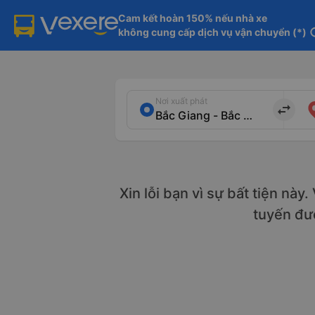
Cam kết hoàn 150% nếu nhà xe

không cung cấp dịch vụ vận chuyển (*)
in
Nơi xuất phát
import_export
Xin lỗi bạn vì sự bất tiện này
tuyến đ