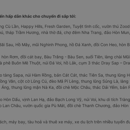
n hấp dẫn khác cho chuyến đi sắp tới:
ng Cù Lần, Happy Hills, Fresh Garden, Tuyệt tình cốc, vườn thú Zoodo
Phú, tháp Trầm Hương, nhà thờ đá, chợ đêm Nha Trang, đảo Hòn Mun,
Bãi Sau, Hồ Mây, mũi Nghinh Phong, hồ Đá Xanh, đồi Con Heo, hòn B
 hòn Rơm, đồi cát bay, Bàu Trắng - Bàu Sen, suối Tiên, làng chài Mũi
à phê Buôn Mê Thuột, núi Đá Voi, hồ Lắk, cụm 3 thác Dray Sap – Dra
o tàng Sapa, núi Hàm Rồng, bản Cát Cát, thác Tiên Sa, thung lũng 
ng Văn, cột cờ Lũng Cú, đèo Mã Pí Lèng, thung lũng Sủng Là, làng 
Áng, thung lũng mận Nà Ka, đồi chè Mộc Châu, thác Dải Yếm, bản P
o Hòn Dấu, vịnh Lan Hạ, đảo Bạch Long Vỹ, núi Voi, khu di tích Tràng
ảo Lan Châu, vườn quốc gia Pù Mát, đồi chè Thanh Chương, đảo Hò
hách, máy bay, tàu hoả và thuê xe máy, xe du lịch trên nhiều tuyến 