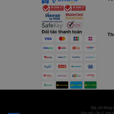
Đối tác thanh toán
Th
Địa chỉ đăng
Địa chỉ
:
Lầu 2, toà 