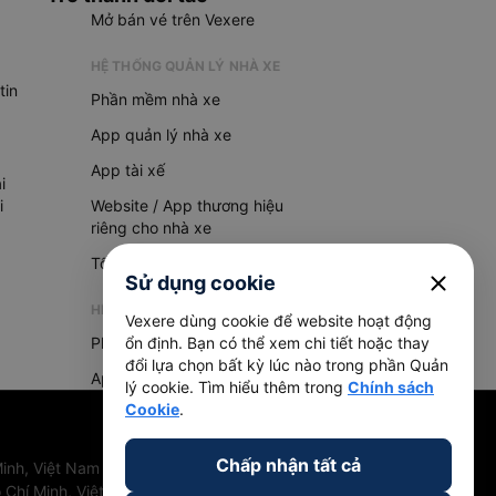
Mở bán vé trên Vexere
HỆ THỐNG QUẢN LÝ NHÀ XE
tin
Phần mềm nhà xe
App quản lý nhà xe
App tài xế
i
i
Website / App thương hiệu
riêng cho nhà xe
Tổng đài AI
close
Sử dụng cookie
HỆ THỐNG QUẢN LÝ HÀNG HOÁ
Vexere dùng cookie để website hoạt động
Phần mềm quản lý hàng hoá
ổn định. Bạn có thể xem chi tiết hoặc thay
đổi lựa chọn bất kỳ lúc nào trong phần Quản
App quản lý hàng hoá
lý cookie. Tìm hiểu thêm trong
Chính sách
Cookie
.
Chấp nhận tất cả
inh, Việt Nam
 Chí Minh, Việt Nam