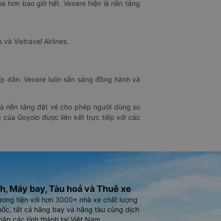
óa hơn bao giờ hết. Vexere hiện là nền tảng
 và Vietravel Airlines.
hấp dẫn. Vexere luôn sẵn sàng đồng hành và
 là nền tảng đặt vé cho phép người dùng so
 của Goyolo được liên kết trực tiếp với các
h, Máy bay, Tàu hoả và Thuê xe
ương tiện với hơn 3000+ nhà xe chất lượng
ốc, tất cả hãng bay và hãng tàu cùng dịch
hắp các tỉnh thành tại Việt Nam.