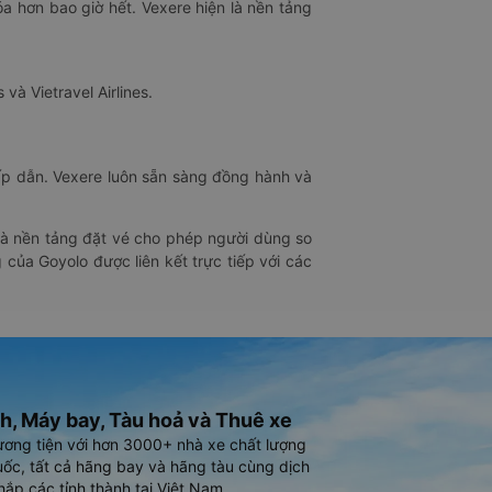
óa hơn bao giờ hết. Vexere hiện là nền tảng
 và Vietravel Airlines.
hấp dẫn. Vexere luôn sẵn sàng đồng hành và
 là nền tảng đặt vé cho phép người dùng so
 của Goyolo được liên kết trực tiếp với các
h, Máy bay, Tàu hoả và Thuê xe
ương tiện với hơn 3000+ nhà xe chất lượng
ốc, tất cả hãng bay và hãng tàu cùng dịch
hắp các tỉnh thành tại Việt Nam.