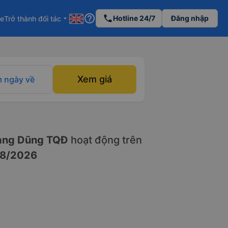
help_outline
phone
Hotline 24/7
Đăng nhập
re
Trở thành đối tác
arrow_drop_down
Xem giá
 ngày về
ng Dũng TQĐ
hoạt động trên
8/2026