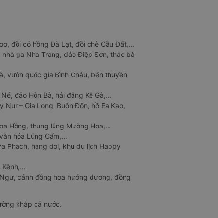
o, đồi cỏ hồng Đà Lạt, đồi chè Cầu Đất,...
 nhà ga Nha Trang, đảo Điệp Sơn, thác bà
à, vườn quốc gia Bình Châu, bến thuyền
 Né, đảo Hòn Bà, hải đăng Kê Gà,...
y Nur – Gia Long, Buôn Đôn, hồ Ea Kao,
Hoa Hồng, thung lũng Mường Hoa,...
văn hóa Lũng Cẩm,...
a Phách, hang dơi, khu du lịch Happy
 Kênh,...
n Ngư, cánh đồng hoa hướng dương, đồng
đường khắp cả nước.