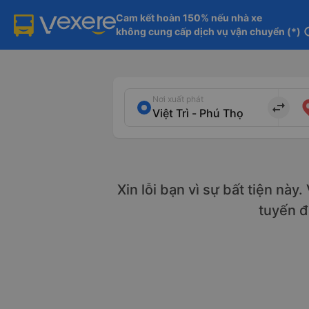
Cam kết hoàn 150% nếu nhà xe

không cung cấp dịch vụ vận chuyển (*)
in
Nơi xuất phát
import_export
Xin lỗi bạn vì sự bất tiện này
tuyến 