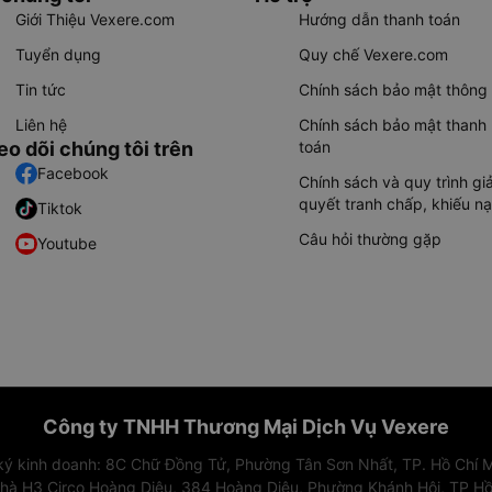
Giới Thiệu Vexere.com
Hướng dẫn thanh toán
Tuyển dụng
Quy chế Vexere.com
Tin tức
Chính sách bảo mật thông 
Liên hệ
Chính sách bảo mật thanh
eo dõi chúng tôi trên
toán
Facebook
Chính sách và quy trình giả
quyết tranh chấp, khiếu nạ
Tiktok
Câu hỏi thường gặp
Youtube
Công ty TNHH Thương Mại Dịch Vụ Vexere
 ký kinh doanh: 8C Chữ Đồng Tử, Phường Tân Sơn Nhất, TP. Hồ Chí M
nhà H3 Circo Hoàng Diệu, 384 Hoàng Diệu, Phường Khánh Hội, TP Hồ