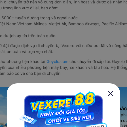
nh di chuyển trở nên vô cùng đơn giản, linh hoạt và được cá nhân h
 trong lĩnh vực đi lại, bao gồm:
n 5000+ tuyến đường trong và ngoài nước.
ệt Nam: Vietnam Airlines, Vietjet Air, Bamboo Airways, Pacific Airlines
 du lịch uy tín trên toàn quốc.
thể đặt được dịch vụ di chuyển tại Vexere với nhiều ưu đãi vô cùng 
i, an toàn và trọn vẹn nhất.
ác phương tiện khác tại
Goyolo.com
cho chuyến đi sắp tới. Goyolo
huyển của nhiều phương tiện máy bay, xe khách và tàu hoả. Hệ thống
đảm bảo có vé cho bạn di chuyển.
Ứng dụng đặt vé Xe khác
Vexere - ứng dụng đặt vé đa ph
cao, 5000+ tuyến đường toàn qu
vụ thuê xe máy, xe du lịch phủ k