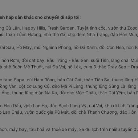
n hấp dẫn khác cho chuyến đi sắp tới:
ng Cù Lần, Happy Hills, Fresh Garden, Tuyệt tình cốc, vườn thú Zoodo
Phú, tháp Trầm Hương, nhà thờ đá, chợ đêm Nha Trang, đảo Hòn Mun,
Bãi Sau, Hồ Mây, mũi Nghinh Phong, hồ Đá Xanh, đồi Con Heo, hòn B
 hòn Rơm, đồi cát bay, Bàu Trắng - Bàu Sen, suối Tiên, làng chài Mũi
à phê Buôn Mê Thuột, núi Đá Voi, hồ Lắk, cụm 3 thác Dray Sap – Dra
o tàng Sapa, núi Hàm Rồng, bản Cát Cát, thác Tiên Sa, thung lũng 
ng Văn, cột cờ Lũng Cú, đèo Mã Pí Lèng, thung lũng Sủng Là, làng 
Áng, thung lũng mận Nà Ka, đồi chè Mộc Châu, thác Dải Yếm, bản P
o Hòn Dấu, vịnh Lan Hạ, đảo Bạch Long Vỹ, núi Voi, khu di tích Tràng
ảo Lan Châu, vườn quốc gia Pù Mát, đồi chè Thanh Chương, đảo Hò
hách, máy bay, tàu hoả và thuê xe máy, xe du lịch trên nhiều tuyến 