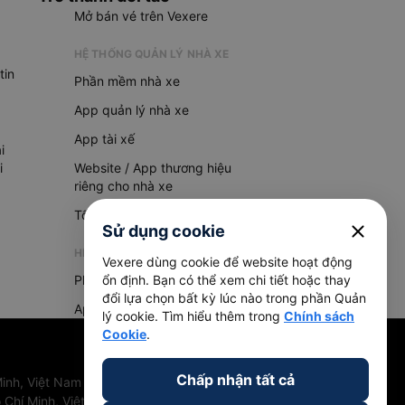
Mở bán vé trên Vexere
HỆ THỐNG QUẢN LÝ NHÀ XE
tin
Phần mềm nhà xe
App quản lý nhà xe
App tài xế
i
i
Website / App thương hiệu
riêng cho nhà xe
Tổng đài AI
close
Sử dụng cookie
HỆ THỐNG QUẢN LÝ HÀNG HOÁ
Vexere dùng cookie để website hoạt động
Phần mềm quản lý hàng hoá
ổn định. Bạn có thể xem chi tiết hoặc thay
đổi lựa chọn bất kỳ lúc nào trong phần Quản
App quản lý hàng hoá
lý cookie. Tìm hiểu thêm trong
Chính sách
Cookie
.
Chấp nhận tất cả
inh, Việt Nam
 Chí Minh, Việt Nam