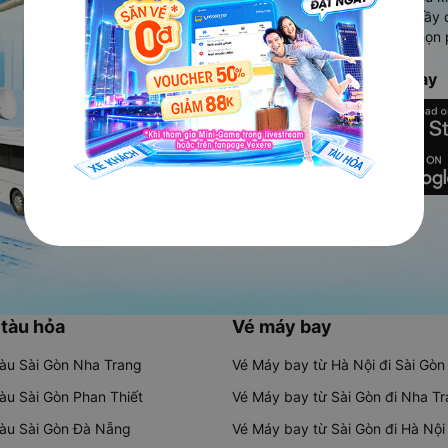
Ứng dụng hiển thị thông tin đầy 
người dùng so sánh và lựa chọn 
chóng và phù hợp nhất.
Tải ứng dụng Vexere ngay
 tàu hỏa
Vé máy bay
tàu Sài Gòn Nha Trang
Vé Máy bay từ Hà Nội đi Sài Gòn
tàu Sài Gòn Phan Thiết
Vé Máy bay từ Sài Gòn đi Nha T
tàu Sài Gòn Đà Nẵng
Vé Máy bay từ Sài Gòn đi Hà Nội