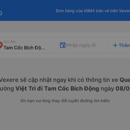
Đơn hàng của tôi
Mở bán vé trên Vexe
fo
Nơi đến
add
Nhập ngày đi
Thêm
. Vexere sẽ cập nhật ngay khi có thông tin xe
Qua
đường
Việt Trì đi Tam Cốc Bích Động
ngày
08/0
Xin bạn vui lòng thay đổi tuyến đường tìm kiếm