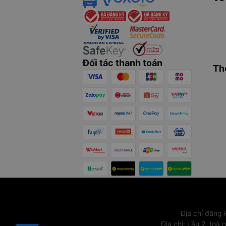
Đối tác thanh toán
Th
Địa chỉ đăng
Địa chỉ
:
Lầu 2, toà 