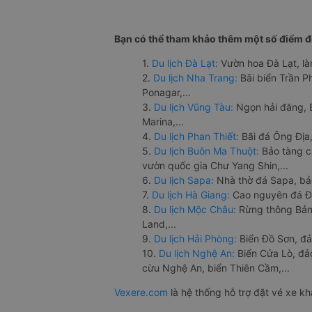
Bạn có thể tham khảo thêm một số điểm đế
1.
Du lịch Đà Lạt:
Vườn hoa Đà Lạt, là
2.
Du lịch Nha Trang:
Bãi biển Trần 
Ponagar,...
3.
Du lịch Vũng Tàu:
Ngọn hải đăng, 
Marina,...
4.
Du lịch Phan Thiết:
Bãi đá Ông Địa,
5.
Du lịch Buôn Ma Thuột:
Bảo tàng c
vườn quốc gia Chư Yang Shin,...
6.
Du lịch Sapa:
Nhà thờ đá Sapa, bả
7.
Du lịch Hà Giang:
Cao nguyên đá Đồ
8.
Du lịch Mộc Châu:
Rừng thông Bản 
Land,...
9.
Du lịch Hải Phòng:
Biển Đồ Sơn, đả
10.
Du lịch Nghệ An:
Biển Cửa Lò, đ
cừu Nghệ An, biển Thiên Cầm,...
Vexere.com
là hệ thống hỗ trợ đặt vé xe k