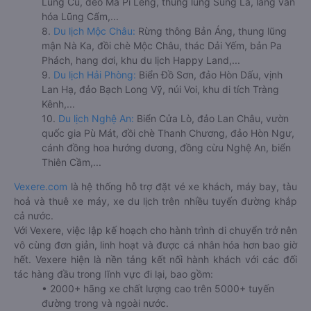
Lũng Cú, đèo Mã Pí Lèng, thung lũng Sủng Là, làng văn
hóa Lũng Cẩm,...
8.
Du lịch Mộc Châu:
Rừng thông Bản Áng, thung lũng
mận Nà Ka, đồi chè Mộc Châu, thác Dải Yếm, bản Pa
Phách, hang dơi, khu du lịch Happy Land,...
9.
Du lịch Hải Phòng:
Biển Đồ Sơn, đảo Hòn Dấu, vịnh
Lan Hạ, đảo Bạch Long Vỹ, núi Voi, khu di tích Tràng
Kênh,...
10.
Du lịch Nghệ An:
Biển Cửa Lò, đảo Lan Châu, vườn
quốc gia Pù Mát, đồi chè Thanh Chương, đảo Hòn Ngư,
cánh đồng hoa hướng dương, đồng cừu Nghệ An, biển
Thiên Cầm,...
Vexere.com
là hệ thống hỗ trợ đặt vé xe khách, máy bay, tàu
hoả và thuê xe máy, xe du lịch trên nhiều tuyến đường khắp
cả nước.
Với Vexere, việc lập kế hoạch cho hành trình di chuyển trở nên
vô cùng đơn giản, linh hoạt và được cá nhân hóa hơn bao giờ
hết. Vexere hiện là nền tảng kết nối hành khách với các đối
tác hàng đầu trong lĩnh vực đi lại, bao gồm:
• 2000+ hãng xe chất lượng cao trên 5000+ tuyến
đường trong và ngoài nước.