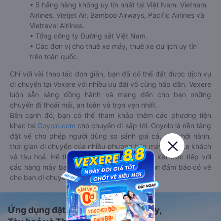
• 5 hãng hàng không uy tín nhất tại Việt Nam: Vietnam
Airlines, Vietjet Air, Bamboo Airways, Pacific Airlines và
Vietravel Airlines.
• Tổng công ty Đường sắt Việt Nam.
• Các đơn vị cho thuê xe máy, thuê xe du lịch uy tín
trên toàn quốc.
Chỉ với vài thao tác đơn giản, bạn đã có thể đặt được dịch vụ
di chuyển tại Vexere với nhiều ưu đãi vô cùng hấp dẫn. Vexere
luôn sẵn sàng đồng hành và mang đến cho bạn những
chuyến đi thoải mái, an toàn và trọn vẹn nhất.
Bên cạnh đó, bạn có thể tham khảo thêm các phương tiện
khác tại
Goyolo.com
cho chuyến đi sắp tới. Goyolo là nền tảng
đặt vé cho phép người dùng so sánh giá cả, giờ khởi hành,
thời gian di chuyển của nhiều phương tiện máy bay, xe khách
và tàu hoả. Hệ thống của Goyolo được liên kết trực tiếp với
các hãng máy bay, xe khách và tàu hoả, luôn đảm bảo có vé
cho bạn di chuyển.
Ứng dụng đặt vé Xe khách, Máy bay,