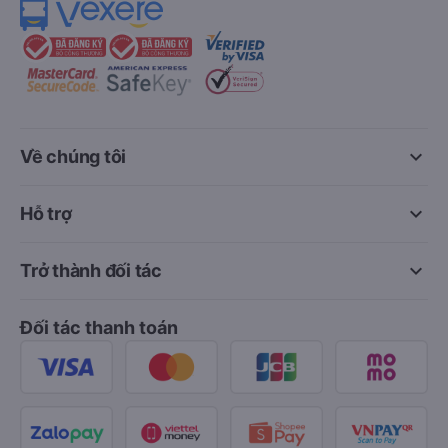
keyboard_arrow_down
Về chúng tôi
keyboard_arrow_down
Hỗ trợ
keyboard_arrow_down
Trở thành đối tác
Đối tác thanh toán