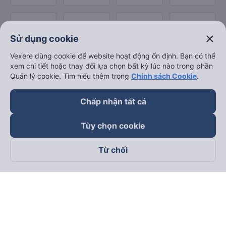
close
Sử dụng cookie
Vexere dùng cookie để website hoạt động ổn định. Bạn có thể
xem chi tiết hoặc thay đổi lựa chọn bất kỳ lúc nào trong phần
Quản lý cookie. Tìm hiểu thêm trong
Chính sách Cookie
.
Chấp nhận tất cả
Tùy chọn cookie
Từ chối
Theo dõi chúng tôi trên
Facebook
Tiktok
Youtube
Công ty TNHH Thương Mại Dịch Vụ Vexere