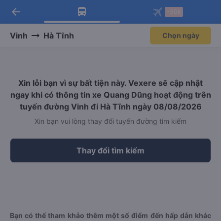
arrow_back
Tải app Vexere ngay!
Tải app Vexere
-30k
Mở app
Mở app
Nhận ưu đãi thành viên độc
-30k/ghế khi đặt vé máy bay qua
quyền
app
Vinh
Hà Tĩnh
Chọn ngày
Xin lỗi bạn vì sự bất tiện này. Vexere sẽ cập nhật
ngay khi có thông tin xe Quang Dũng hoạt động trên
tuyến đường Vinh đi Hà Tĩnh ngày 08/08/2026
Xin bạn vui lòng thay đổi tuyến đường tìm kiếm
Thay đổi tìm kiếm
Bạn có thể tham khảo thêm một số điểm đến hấp dẫn khác