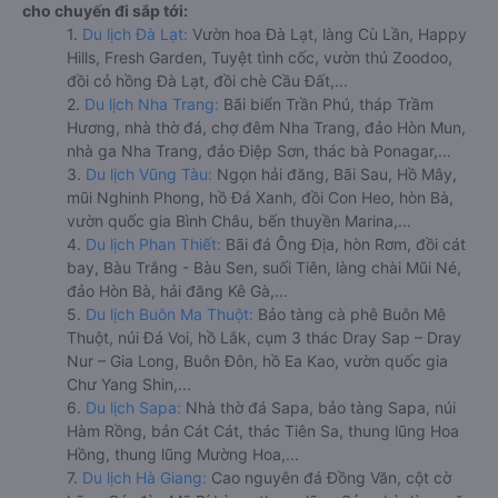
cho chuyến đi sắp tới:
1.
Du lịch Đà Lạt:
Vườn hoa Đà Lạt, làng Cù Lần, Happy
Hills, Fresh Garden, Tuyệt tình cốc, vườn thú Zoodoo,
đồi cỏ hồng Đà Lạt, đồi chè Cầu Đất,...
2.
Du lịch Nha Trang:
Bãi biển Trần Phú, tháp Trầm
Hương, nhà thờ đá, chợ đêm Nha Trang, đảo Hòn Mun,
nhà ga Nha Trang, đảo Điệp Sơn, thác bà Ponagar,...
3.
Du lịch Vũng Tàu:
Ngọn hải đăng, Bãi Sau, Hồ Mây,
mũi Nghinh Phong, hồ Đá Xanh, đồi Con Heo, hòn Bà,
vườn quốc gia Bình Châu, bến thuyền Marina,...
4.
Du lịch Phan Thiết:
Bãi đá Ông Địa, hòn Rơm, đồi cát
bay, Bàu Trắng - Bàu Sen, suối Tiên, làng chài Mũi Né,
đảo Hòn Bà, hải đăng Kê Gà,...
5.
Du lịch Buôn Ma Thuột:
Bảo tàng cà phê Buôn Mê
Thuột, núi Đá Voi, hồ Lắk, cụm 3 thác Dray Sap – Dray
Nur – Gia Long, Buôn Đôn, hồ Ea Kao, vườn quốc gia
Chư Yang Shin,...
6.
Du lịch Sapa:
Nhà thờ đá Sapa, bảo tàng Sapa, núi
Hàm Rồng, bản Cát Cát, thác Tiên Sa, thung lũng Hoa
Hồng, thung lũng Mường Hoa,...
7.
Du lịch Hà Giang:
Cao nguyên đá Đồng Văn, cột cờ