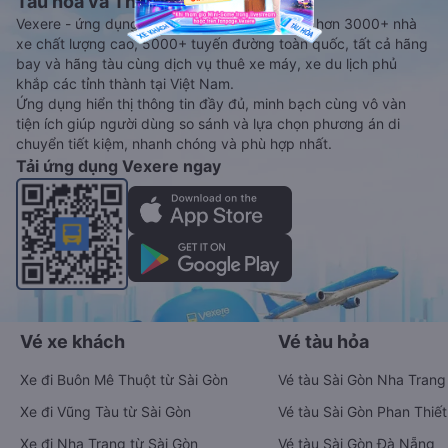
Tàu hoả và Thuê xe
Vexere - ứng dụng đặt vé đa phương tiện với hơn 3000+ nhà
xe chất lượng cao, 5000+ tuyến đường toàn quốc, tất cả hãng
bay và hãng tàu cùng dịch vụ thuê xe máy, xe du lịch phủ
khắp các tỉnh thành tại Việt Nam.
Ứng dụng hiển thị thông tin đầy đủ, minh bạch cùng vô vàn
tiện ích giúp người dùng so sánh và lựa chọn phương án di
chuyển tiết kiệm, nhanh chóng và phù hợp nhất.
Tải ứng dụng Vexere ngay
Vé xe khách
Vé tàu hỏa
Xe đi Buôn Mê Thuột từ Sài Gòn
Vé tàu Sài Gòn Nha Trang
Xe đi Vũng Tàu từ Sài Gòn
Vé tàu Sài Gòn Phan Thiết
Xe đi Nha Trang từ Sài Gòn
Vé tàu Sài Gòn Đà Nẵng