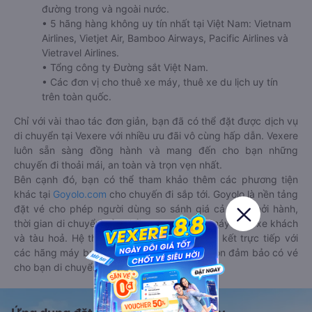
đường trong và ngoài nước.
• 5 hãng hàng không uy tín nhất tại Việt Nam: Vietnam
Airlines, Vietjet Air, Bamboo Airways, Pacific Airlines và
Vietravel Airlines.
• Tổng công ty Đường sắt Việt Nam.
• Các đơn vị cho thuê xe máy, thuê xe du lịch uy tín
trên toàn quốc.
Chỉ với vài thao tác đơn giản, bạn đã có thể đặt được dịch vụ
di chuyển tại Vexere với nhiều ưu đãi vô cùng hấp dẫn. Vexere
luôn sẵn sàng đồng hành và mang đến cho bạn những
chuyến đi thoải mái, an toàn và trọn vẹn nhất.
Bên cạnh đó, bạn có thể tham khảo thêm các phương tiện
khác tại
Goyolo.com
cho chuyến đi sắp tới. Goyolo là nền tảng
đặt vé cho phép người dùng so sánh giá cả, giờ khởi hành,
thời gian di chuyển của nhiều phương tiện máy bay, xe khách
và tàu hoả. Hệ thống của Goyolo được liên kết trực tiếp với
các hãng máy bay, xe khách và tàu hoả, luôn đảm bảo có vé
cho bạn di chuyển.