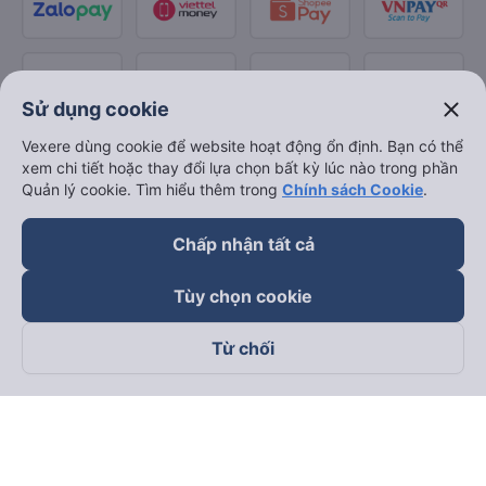
close
Sử dụng cookie
Vexere dùng cookie để website hoạt động ổn định. Bạn có thể
xem chi tiết hoặc thay đổi lựa chọn bất kỳ lúc nào trong phần
Quản lý cookie. Tìm hiểu thêm trong
Chính sách Cookie
.
Chấp nhận tất cả
Tùy chọn cookie
Từ chối
Theo dõi chúng tôi trên
Facebook
Tiktok
Youtube
Công ty TNHH Thương Mại Dịch Vụ Vexere