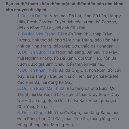
Bạn có thể tham khảo thêm một số điểm đến hấp dẫn khác
cho chuyến đi sắp tới:
1.
Du lịch Đà Lạt:
Vườn hoa Đà Lạt, làng Cù Lần, Happy
Hills, Fresh Garden, Tuyệt tình cốc, vườn thú Zoodoo,
đồi cỏ hồng Đà Lạt, đồi chè Cầu Đất,...
2.
Du lịch Nha Trang:
Bãi biển Trần Phú, tháp Trầm
Hương, nhà thờ đá, chợ đêm Nha Trang, đảo Hòn Mun,
nhà ga Nha Trang, đảo Điệp Sơn, thác bà Ponagar,...
3.
Du lịch Vũng Tàu:
Ngọn hải đăng, Bãi Sau, Hồ Mây,
mũi Nghinh Phong, hồ Đá Xanh, đồi Con Heo, hòn Bà,
vườn quốc gia Bình Châu, bến thuyền Marina,...
4.
Du lịch Phan Thiết:
Bãi đá Ông Địa, hòn Rơm, đồi cát
bay, Bàu Trắng - Bàu Sen, suối Tiên, làng chài Mũi Né,
đảo Hòn Bà, hải đăng Kê Gà,...
5.
Du lịch Buôn Ma Thuột:
Bảo tàng cà phê Buôn Mê
Thuột, núi Đá Voi, hồ Lắk, cụm 3 thác Dray Sap – Dray
Nur – Gia Long, Buôn Đôn, hồ Ea Kao, vườn quốc gia
Chư Yang Shin,...
6.
Du lịch Sapa:
Nhà thờ đá Sapa, bảo tàng Sapa, núi
Hàm Rồng, bản Cát Cát, thác Tiên Sa, thung lũng Hoa
Hồng, thung lũng Mường Hoa,...