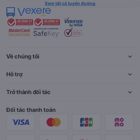
Xem tất cả tuyến đường
keyboard_arrow_down
Về chúng tôi
keyboard_arrow_down
Hỗ trợ
keyboard_arrow_down
Trở thành đối tác
Đối tác thanh toán