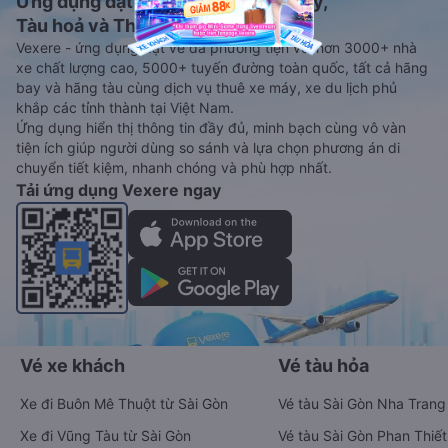
Ứng dụng đặt vé Xe khách, Máy bay,
Tàu hoả và Thuê xe
Vexere - ứng dụng đặt vé đa phương tiện với hơn 3000+ nhà
xe chất lượng cao, 5000+ tuyến đường toàn quốc, tất cả hãng
bay và hãng tàu cùng dịch vụ thuê xe máy, xe du lịch phủ
khắp các tỉnh thành tại Việt Nam.
Ứng dụng hiển thị thông tin đầy đủ, minh bạch cùng vô vàn
tiện ích giúp người dùng so sánh và lựa chọn phương án di
chuyển tiết kiệm, nhanh chóng và phù hợp nhất.
Tải ứng dụng Vexere ngay
Vé xe khách
Vé tàu hỏa
Xe đi Buôn Mê Thuột từ Sài Gòn
Vé tàu Sài Gòn Nha Trang
Xe đi Vũng Tàu từ Sài Gòn
Vé tàu Sài Gòn Phan Thiết