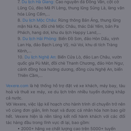
7.
Du lịch Hà Giang:
Cao nguyên đá Đồng Văn, cột cờ
Lũng Cú, đèo Mã Pí Lèng, thung lũng Sủng Là, làng văn
hóa Lũng Cẩm,...
8.
Du lịch Mộc Châu:
Rừng thông Bản Áng, thung lũng
mận Nà Ka, đồi chè Mộc Châu, thác Dải Yếm, bản Pa
Phách, hang dơi, khu du lịch Happy Land,...
9.
Du lịch Hải Phòng:
Biển Đồ Sơn, đảo Hòn Dấu, vịnh
Lan Hạ, đảo Bạch Long Vỹ, núi Voi, khu di tích Tràng
Kênh,...
10.
Du lịch Nghệ An:
Biển Cửa Lò, đảo Lan Châu, vườn
quốc gia Pù Mát, đồi chè Thanh Chương, đảo Hòn Ngư,
cánh đồng hoa hướng dương, đồng cừu Nghệ An, biển
Thiên Cầm,...
Vexere.com
là hệ thống hỗ trợ đặt vé xe khách, máy bay, tàu
hoả và thuê xe máy, xe du lịch trên nhiều tuyến đường khắp
cả nước.
Với Vexere, việc lập kế hoạch cho hành trình di chuyển trở nên
vô cùng đơn giản, linh hoạt và được cá nhân hóa hơn bao giờ
hết. Vexere hiện là nền tảng kết nối hành khách với các đối
tác hàng đầu trong lĩnh vực đi lại, bao gồm:
• 2000+ hãng xe chất lượng cao trên 5000+ tuyến