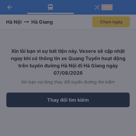
arrow_back
Tải app Vexere ngay!
Tải app Vexere
-30k
Mở app
Mở app
Nhận ưu đãi thành viên độc
-30k/ghế khi đặt vé máy bay qua
quyền
app
Hà Nội
Hà Giang
Chọn ngày
Xin lỗi bạn vì sự bất tiện này. Vexere sẽ cập nhật
ngay khi có thông tin xe Quang Tuyến hoạt động
trên tuyến đường Hà Nội đi Hà Giang ngày
07/08/2026
Xin bạn vui lòng thay đổi tuyến đường tìm kiếm
Thay đổi tìm kiếm