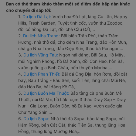
Bạn có thể tham khảo thêm một số điểm đến hấp dẫn khác
cho chuyến đi sắp tới:
1.
Du lịch Đà Lạt:
Vườn hoa Đà Lạt, làng Cù Lần, Happy
Hills, Fresh Garden, Tuyệt tình cốc, vườn thú Zoodoo,
đồi cỏ hồng Đà Lạt, đồi chè Cầu Đất,...
2.
Du lịch Nha Trang:
Bãi biển Trần Phú, tháp Trầm
Hương, nhà thờ đá, chợ đêm Nha Trang, đảo Hòn Mun,
nhà ga Nha Trang, đảo Điệp Sơn, thác bà Ponagar,...
3.
Du lịch Vũng Tàu:
Ngọn hải đăng, Bãi Sau, Hồ Mây,
mũi Nghinh Phong, hồ Đá Xanh, đồi Con Heo, hòn Bà,
vườn quốc gia Bình Châu, bến thuyền Marina,...
4.
Du lịch Phan Thiết:
Bãi đá Ông Địa, hòn Rơm, đồi cát
bay, Bàu Trắng - Bàu Sen, suối Tiên, làng chài Mũi Né,
đảo Hòn Bà, hải đăng Kê Gà,...
5.
Du lịch Buôn Ma Thuột:
Bảo tàng cà phê Buôn Mê
Thuột, núi Đá Voi, hồ Lắk, cụm 3 thác Dray Sap – Dray
Nur – Gia Long, Buôn Đôn, hồ Ea Kao, vườn quốc gia
Chư Yang Shin,...
6.
Du lịch Sapa:
Nhà thờ đá Sapa, bảo tàng Sapa, núi
Hàm Rồng, bản Cát Cát, thác Tiên Sa, thung lũng Hoa
Hồng, thung lũng Mường Hoa,...