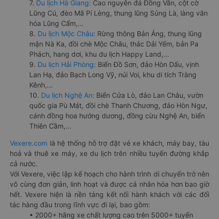
7.
Du lịch Hà Giang:
Cao nguyên đá Đồng Văn, cột cờ
Lũng Cú, đèo Mã Pí Lèng, thung lũng Sủng Là, làng văn
hóa Lũng Cẩm,...
8.
Du lịch Mộc Châu:
Rừng thông Bản Áng, thung lũng
mận Nà Ka, đồi chè Mộc Châu, thác Dải Yếm, bản Pa
Phách, hang dơi, khu du lịch Happy Land,...
9.
Du lịch Hải Phòng:
Biển Đồ Sơn, đảo Hòn Dấu, vịnh
Lan Hạ, đảo Bạch Long Vỹ, núi Voi, khu di tích Tràng
Kênh,...
10.
Du lịch Nghệ An:
Biển Cửa Lò, đảo Lan Châu, vườn
quốc gia Pù Mát, đồi chè Thanh Chương, đảo Hòn Ngư,
cánh đồng hoa hướng dương, đồng cừu Nghệ An, biển
Thiên Cầm,...
Vexere.com
là hệ thống hỗ trợ đặt vé xe khách, máy bay, tàu
hoả và thuê xe máy, xe du lịch trên nhiều tuyến đường khắp
cả nước.
Với Vexere, việc lập kế hoạch cho hành trình di chuyển trở nên
vô cùng đơn giản, linh hoạt và được cá nhân hóa hơn bao giờ
hết. Vexere hiện là nền tảng kết nối hành khách với các đối
tác hàng đầu trong lĩnh vực đi lại, bao gồm:
• 2000+ hãng xe chất lượng cao trên 5000+ tuyến