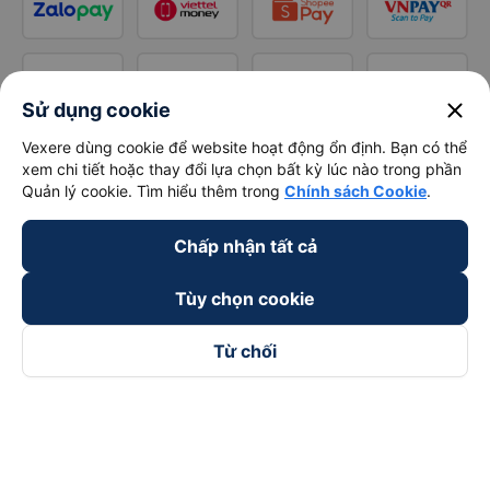
close
Sử dụng cookie
Vexere dùng cookie để website hoạt động ổn định. Bạn có thể
xem chi tiết hoặc thay đổi lựa chọn bất kỳ lúc nào trong phần
Quản lý cookie. Tìm hiểu thêm trong
Chính sách Cookie
.
Chấp nhận tất cả
Tùy chọn cookie
Từ chối
Theo dõi chúng tôi trên
Facebook
Tiktok
Youtube
Công ty TNHH Thương Mại Dịch Vụ Vexere