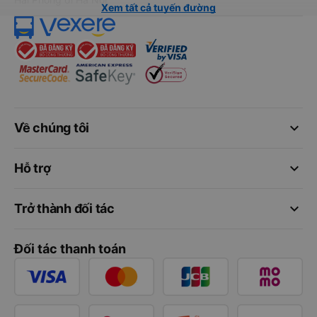
Xem tất cả tuyến đường
keyboard_arrow_down
Về chúng tôi
keyboard_arrow_down
Hỗ trợ
keyboard_arrow_down
Trở thành đối tác
Đối tác thanh toán