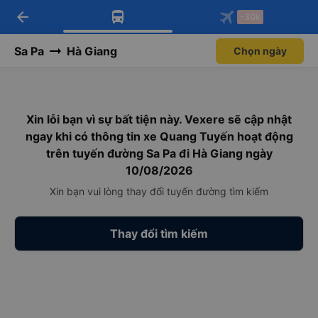
arrow_back
Tải app Vexere ngay!
Tải app Vexere
-30k
Mở app
Mở app
Nhận ưu đãi thành viên độc
-30k/ghế khi đặt vé máy bay qua
quyền
app
Sa Pa
Hà Giang
Chọn ngày
Xin lỗi bạn vì sự bất tiện này. Vexere sẽ cập nhật
ngay khi có thông tin xe Quang Tuyến hoạt động
trên tuyến đường Sa Pa đi Hà Giang ngày
10/08/2026
Xin bạn vui lòng thay đổi tuyến đường tìm kiếm
Thay đổi tìm kiếm