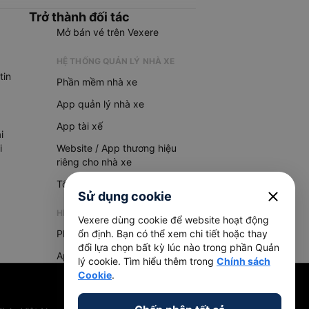
Trở thành đối tác
Mở bán vé trên Vexere
HỆ THỐNG QUẢN LÝ NHÀ XE
tin
Phần mềm nhà xe
App quản lý nhà xe
App tài xế
i
i
Website / App thương hiệu
riêng cho nhà xe
Tổng đài AI
close
Sử dụng cookie
HỆ THỐNG QUẢN LÝ HÀNG HOÁ
Vexere dùng cookie để website hoạt động
ổn định. Bạn có thể xem chi tiết hoặc thay
Phần mềm quản lý hàng hoá
đổi lựa chọn bất kỳ lúc nào trong phần Quản
App quản lý hàng hoá
lý cookie. Tìm hiểu thêm trong
Chính sách
Cookie
.