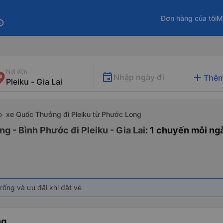
Đơn hàng của tôi
M
fo
Nơi đến
add
Nhập ngày đi
Thêm
xe Quốc Thưởng đi Pleiku từ Phước Long
 - Bình Phước đi Pleiku - Gia Lai
: 1 chuyến mỗi ng
rống và ưu đãi khi đặt vé
ng