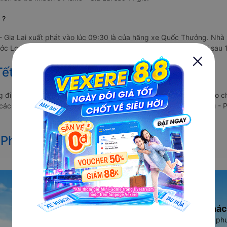
 ?
- Gia Lai xuất phát vào lúc 09:30 là của hãng xe Quốc Thưởng. Nhà
c Long - Bình Phước và dự kiến sẽ trả khách ở Pleiku - Gia Lai sau 1
ết 2027 từ Phước Long đi Pleiku
 đi Pleiku vẫn chưa được công bố. Vexere.com sẽ sớm thông báo ch
a các hãng xe khách đi tuyến đường Phước Long - Pleiku và Pleiku - 
 Phước Long đi Pleiku
Ứng dụng đặt vé Xe khác
Vexere - ứng dụng đặt vé đa ph