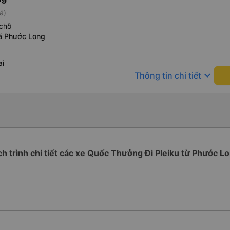
á)
chỗ
xã Phước Long
ai
keyboard_arrow_down
Thông tin chi tiết
ch trình chi tiết các xe Quốc Thưởng Đi Pleiku từ Phước L