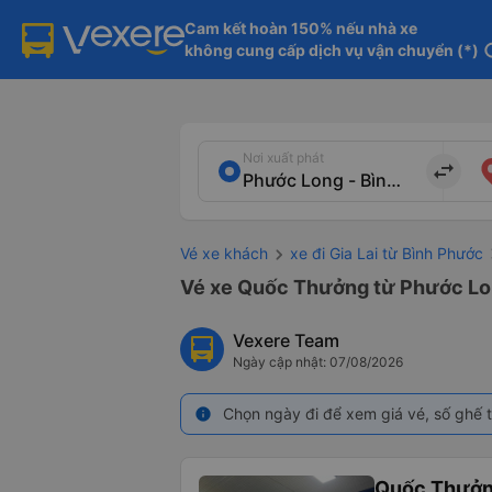
Cam kết hoàn 150% nếu nhà xe

không cung cấp dịch vụ vận chuyển (*)
in
Nơi xuất phát
import_export
Vé xe khách
xe đi Gia Lai từ Bình Phước
Vé xe Quốc Thưởng từ Phước Long
Vexere Team
Ngày cập nhật: 07/08/2026
Chọn ngày đi để xem giá vé, số ghế t
info
Quốc Thưở