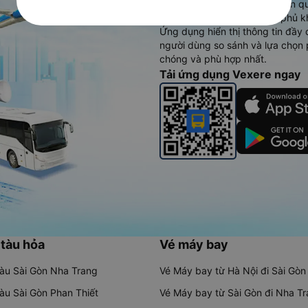
cao, 5000+ tuyến đường toàn qu
vụ thuê xe máy, xe du lịch phủ k
Ứng dụng hiển thị thông tin đầy 
người dùng so sánh và lựa chọn 
chóng và phù hợp nhất.
Tải ứng dụng Vexere ngay
 tàu hỏa
Vé máy bay
tàu Sài Gòn Nha Trang
Vé Máy bay từ Hà Nội đi Sài Gòn
tàu Sài Gòn Phan Thiết
Vé Máy bay từ Sài Gòn đi Nha T