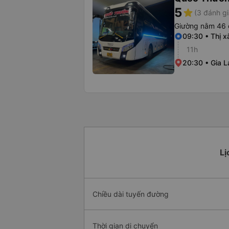
5
star
(3 đánh gi
Giường nằm 46 
09:30 • Thị 
11h
20:30 • Gia L
Lị
Chiều dài tuyến đường
Thời gian di chuyển