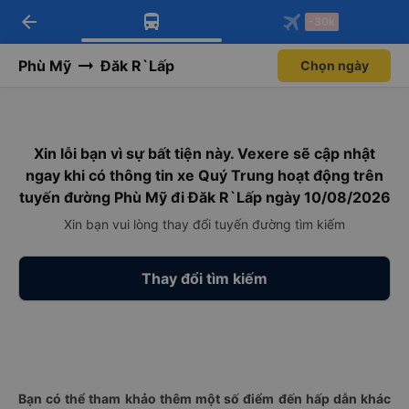
arrow_back
Tải app Vexere ngay!
Tải app Vexere
-30k
Mở app
Mở app
Nhận ưu đãi thành viên độc
-30k/ghế khi đặt vé máy bay qua
quyền
app
Phù Mỹ
Đăk R`Lấp
Chọn ngày
Xin lỗi bạn vì sự bất tiện này. Vexere sẽ cập nhật
ngay khi có thông tin xe Quý Trung hoạt động trên
tuyến đường Phù Mỹ đi Đăk R`Lấp ngày 10/08/2026
Xin bạn vui lòng thay đổi tuyến đường tìm kiếm
Thay đổi tìm kiếm
Bạn có thể tham khảo thêm một số điểm đến hấp dẫn khác