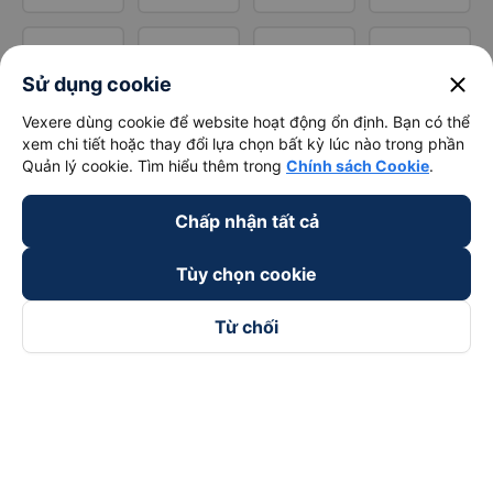
close
Sử dụng cookie
Vexere dùng cookie để website hoạt động ổn định. Bạn có thể
xem chi tiết hoặc thay đổi lựa chọn bất kỳ lúc nào trong phần
Quản lý cookie. Tìm hiểu thêm trong
Chính sách Cookie
.
Chấp nhận tất cả
Tùy chọn cookie
Từ chối
Theo dõi chúng tôi trên
Facebook
Tiktok
Youtube
Công ty TNHH Thương Mại Dịch Vụ Vexere