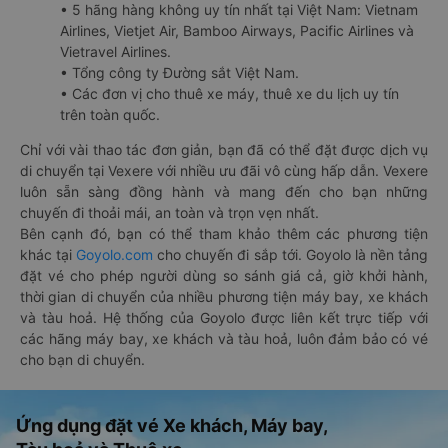
• 5 hãng hàng không uy tín nhất tại Việt Nam: Vietnam
Airlines, Vietjet Air, Bamboo Airways, Pacific Airlines và
Vietravel Airlines.
• Tổng công ty Đường sắt Việt Nam.
• Các đơn vị cho thuê xe máy, thuê xe du lịch uy tín
trên toàn quốc.
Chỉ với vài thao tác đơn giản, bạn đã có thể đặt được dịch vụ
di chuyển tại Vexere với nhiều ưu đãi vô cùng hấp dẫn. Vexere
luôn sẵn sàng đồng hành và mang đến cho bạn những
chuyến đi thoải mái, an toàn và trọn vẹn nhất.
Bên cạnh đó, bạn có thể tham khảo thêm các phương tiện
khác tại
Goyolo.com
cho chuyến đi sắp tới. Goyolo là nền tảng
đặt vé cho phép người dùng so sánh giá cả, giờ khởi hành,
thời gian di chuyển của nhiều phương tiện máy bay, xe khách
và tàu hoả. Hệ thống của Goyolo được liên kết trực tiếp với
các hãng máy bay, xe khách và tàu hoả, luôn đảm bảo có vé
cho bạn di chuyển.
Ứng dụng đặt vé Xe khách, Máy bay,