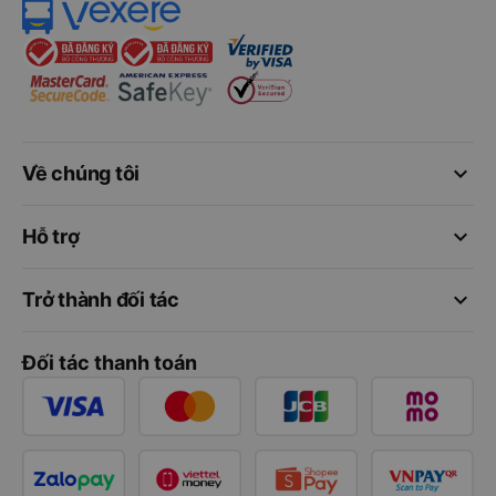
keyboard_arrow_down
Về chúng tôi
keyboard_arrow_down
Hỗ trợ
keyboard_arrow_down
Trở thành đối tác
Đối tác thanh toán