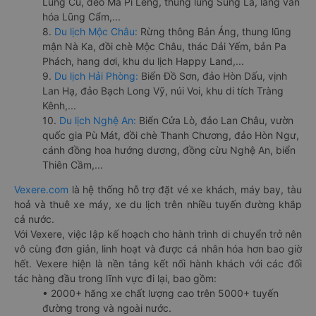
Lũng Cú, đèo Mã Pí Lèng, thung lũng Sủng Là, làng văn
hóa Lũng Cẩm,...
8.
Du lịch Mộc Châu:
Rừng thông Bản Áng, thung lũng
mận Nà Ka, đồi chè Mộc Châu, thác Dải Yếm, bản Pa
Phách, hang dơi, khu du lịch Happy Land,...
9.
Du lịch Hải Phòng:
Biển Đồ Sơn, đảo Hòn Dấu, vịnh
Lan Hạ, đảo Bạch Long Vỹ, núi Voi, khu di tích Tràng
Kênh,...
10.
Du lịch Nghệ An:
Biển Cửa Lò, đảo Lan Châu, vườn
quốc gia Pù Mát, đồi chè Thanh Chương, đảo Hòn Ngư,
cánh đồng hoa hướng dương, đồng cừu Nghệ An, biển
Thiên Cầm,...
Vexere.com
là hệ thống hỗ trợ đặt vé xe khách, máy bay, tàu
hoả và thuê xe máy, xe du lịch trên nhiều tuyến đường khắp
cả nước.
Với Vexere, việc lập kế hoạch cho hành trình di chuyển trở nên
vô cùng đơn giản, linh hoạt và được cá nhân hóa hơn bao giờ
hết. Vexere hiện là nền tảng kết nối hành khách với các đối
tác hàng đầu trong lĩnh vực đi lại, bao gồm:
• 2000+ hãng xe chất lượng cao trên 5000+ tuyến
đường trong và ngoài nước.