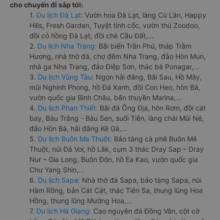
cho chuyến đi sắp tới:
1.
Du lịch Đà Lạt:
Vườn hoa Đà Lạt, làng Cù Lần, Happy
Hills, Fresh Garden, Tuyệt tình cốc, vườn thú Zoodoo,
đồi cỏ hồng Đà Lạt, đồi chè Cầu Đất,...
2.
Du lịch Nha Trang:
Bãi biển Trần Phú, tháp Trầm
Hương, nhà thờ đá, chợ đêm Nha Trang, đảo Hòn Mun,
nhà ga Nha Trang, đảo Điệp Sơn, thác bà Ponagar,...
3.
Du lịch Vũng Tàu:
Ngọn hải đăng, Bãi Sau, Hồ Mây,
mũi Nghinh Phong, hồ Đá Xanh, đồi Con Heo, hòn Bà,
vườn quốc gia Bình Châu, bến thuyền Marina,...
4.
Du lịch Phan Thiết:
Bãi đá Ông Địa, hòn Rơm, đồi cát
bay, Bàu Trắng - Bàu Sen, suối Tiên, làng chài Mũi Né,
đảo Hòn Bà, hải đăng Kê Gà,...
5.
Du lịch Buôn Ma Thuột:
Bảo tàng cà phê Buôn Mê
Thuột, núi Đá Voi, hồ Lắk, cụm 3 thác Dray Sap – Dray
Nur – Gia Long, Buôn Đôn, hồ Ea Kao, vườn quốc gia
Chư Yang Shin,...
6.
Du lịch Sapa:
Nhà thờ đá Sapa, bảo tàng Sapa, núi
Hàm Rồng, bản Cát Cát, thác Tiên Sa, thung lũng Hoa
Hồng, thung lũng Mường Hoa,...
7.
Du lịch Hà Giang:
Cao nguyên đá Đồng Văn, cột cờ