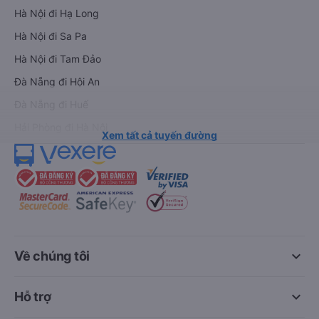
Hà Nội đi Hạ Long
Hà Nội đi Sa Pa
Hà Nội đi Tam Đảo
Đà Nẵng đi Hội An
Đà Nẵng đi Huế
Hải Phòng đi Hà Nội
Xem tất cả tuyến đường
keyboard_arrow_down
Về chúng tôi
keyboard_arrow_down
Hỗ trợ