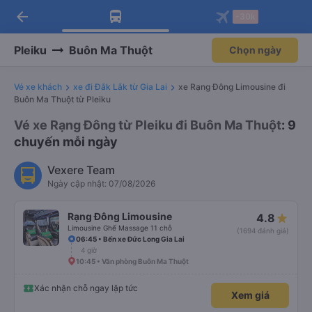
arrow_back
Tải app Vexere ngay!
Tải app Vexere
-30k
Mở app
Mở app
Nhận ưu đãi thành viên độc
-30k/ghế khi đặt vé máy bay qua
quyền
app
Pleiku
Buôn Ma Thuột
Chọn ngày
Vé xe khách
xe đi Đắk Lắk từ Gia Lai
xe Rạng Đông Limousine đi
Buôn Ma Thuột từ Pleiku
Vé xe Rạng Đông từ Pleiku đi Buôn Ma Thuột
: 9
chuyến mỗi ngày
Vexere Team
Ngày cập nhật: 07/08/2026
Rạng Đông Limousine
4.8
Limousine Ghế Massage 11 chỗ
(1694 đánh giá)
06:45 • Bến xe Đức Long Gia Lai
4 giờ
10:45 • Văn phòng Buôn Ma Thuột
Xác nhận chỗ ngay lập tức
Xem giá