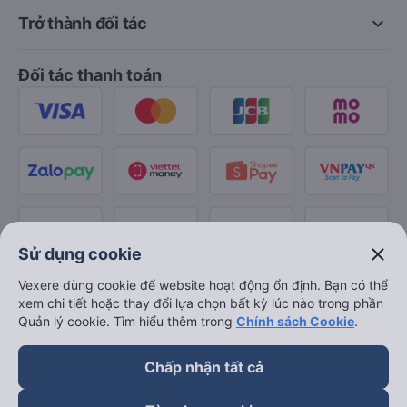
keyboard_arrow_down
Trở thành đối tác
Đối tác thanh toán
close
Sử dụng cookie
Vexere dùng cookie để website hoạt động ổn định. Bạn có thể
xem chi tiết hoặc thay đổi lựa chọn bất kỳ lúc nào trong phần
Quản lý cookie. Tìm hiểu thêm trong
Chính sách Cookie
.
Chấp nhận tất cả