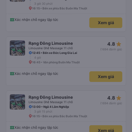
3 giờ 30 phút
16:15 • Bến xe phía Bắc Buôn Ma Thuột
Xác nhận chỗ ngay lập tức
Xem giá
star_rate
Rạng Đông Limousine
4.8
Limousine Ghế Massage 11 chỗ
(1694 đánh giá)
12:45 • Bến xe Đức Long Gia Lai
4 giờ
16:45 • Văn phòng Buôn Ma Thuột
Xác nhận chỗ ngay lập tức
Xem giá
star_rate
Rạng Đông Limousine
4.8
Limousine Ghế Massage 11 chỗ
(1694 đánh giá)
13:00 • Ngã 4 Lâm Nghiệp
3 giờ 15 phút
16:15 • Bến xe phía Bắc Buôn Ma Thuột
Xác nhận chỗ ngay lập tức
Xem giá