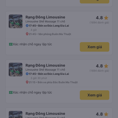
star_rate
Rạng Đông Limousine
4.8
Limousine Ghế Massage 11 chỗ
(1694 đánh giá)
17:45 • Bến xe Đức Long Gia Lai
4 giờ
21:45 • Văn phòng Buôn Ma Thuột
Xác nhận chỗ ngay lập tức
Xem giá
star_rate
Rạng Đông Limousine
4.8
Limousine Ghế Massage 11 chỗ
(1694 đánh giá)
17:45 • Bến xe Đức Long Gia Lai
3 giờ 30 phút
21:15 • Bến xe phía Bắc Buôn Ma Thuột
Xác nhận chỗ ngay lập tức
Xem giá
star_rate
Rạng Đông Limousine
4.8
Limousine Ghế Massage 11 chỗ