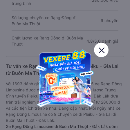
280.000 VNĐ
trung bình
Số lượng chuyến xe Rạng Đông đi
9 chuyến
Buôn Ma Thuột
Chất lượng xe Rạng Đông đi Buôn Ma
4.8/5.0 đánh giá
Thuột
Tư vấn xe Rạng Đông Limousine đi Pleiku - Gia Lai
từ Buôn Ma Thuột - Đắk Lắk
Với 1693 đánh giá với điểm trung bình là 4.8/5 xe Rạng Đông
Limousine được đánh giá là xe khách có chất lượng Trung
bình tuyến Pleiku - Gia Lai đi Buôn Ma Thuột - Đắk Lắk dựa
trên trải nghiệm của khách hàng. Với giá vé chỉ từ 280000 đ
và các tiện ích trên xe như: Đang cập nhật. Mỗi ngày nhà xe
Rạng Đông Limousine có 9 chuyến xe đi Pleiku - Gia Lai đi
Buôn Ma Thuột - Đắk Lắk.
Xe Rạng Đông Limousine đi Buôn Ma Thuột - Đắk Lắk sớm