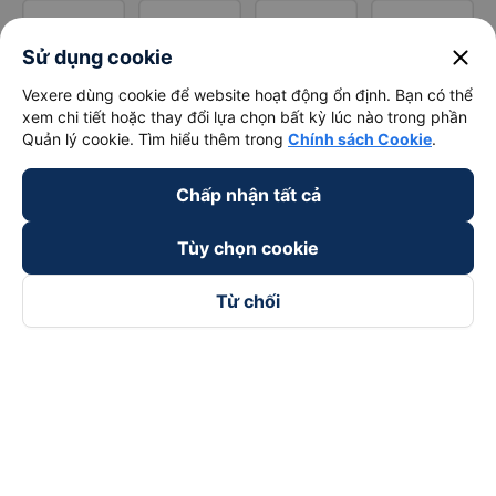
close
Sử dụng cookie
Vexere dùng cookie để website hoạt động ổn định. Bạn có thể
xem chi tiết hoặc thay đổi lựa chọn bất kỳ lúc nào trong phần
Quản lý cookie. Tìm hiểu thêm trong
Chính sách Cookie
.
Chấp nhận tất cả
Tùy chọn cookie
Từ chối
Theo dõi chúng tôi trên
Facebook
Tiktok
Youtube
Công ty TNHH Thương Mại Dịch Vụ Vexere
Địa chỉ đăng ký kinh doanh: 8C Chữ Đồng Tử, Phường Tân
Sơn Nhất, TP. Hồ Chí Minh, Việt Nam