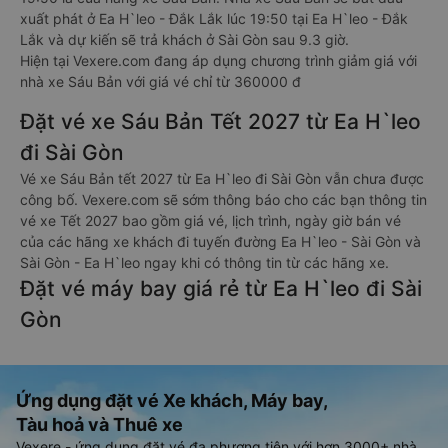
xuất phát ở Ea H`leo - Đắk Lắk lúc 19:50 tại Ea H`leo - Đắk
Lắk và dự kiến sẽ trả khách ở Sài Gòn sau 9.3 giờ.
Hiện tại Vexere.com đang áp dụng chương trình giảm giá với
nhà xe Sáu Bản với giá vé chỉ từ 360000 đ
Đặt vé xe Sáu Bản Tết 2027 từ Ea H`leo
đi Sài Gòn
Vé xe Sáu Bản tết 2027 từ Ea H`leo đi Sài Gòn vẫn chưa được
công bố. Vexere.com sẽ sớm thông báo cho các bạn thông tin
vé xe Tết 2027 bao gồm giá vé, lịch trình, ngày giờ bán vé
của các hãng xe khách đi tuyến đường Ea H`leo - Sài Gòn và
Sài Gòn - Ea H`leo ngay khi có thông tin từ các hãng xe.
Đặt vé máy bay giá rẻ từ Ea H`leo đi Sài
Gòn
Ứng dụng đặt vé Xe khách, Máy bay,
Tàu hoả và Thuê xe
Vexere - ứng dụng đặt vé đa phương tiện với hơn 3000+ nhà