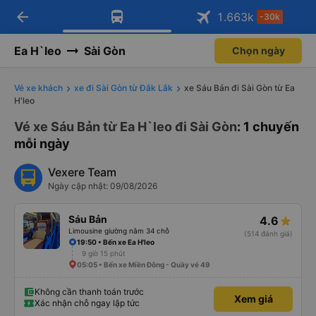
arrow_back
Tải app Vexere ngay!
Tải app Vexere
1.663
k
-30k
Mở app
Mở app
Nhận ưu đãi thành viên độc
-30k/ghế khi đặt vé máy bay qua
quyền
app
Ea H`leo
Sài Gòn
Chọn ngày
Vé xe khách
xe đi Sài Gòn từ Đắk Lắk
xe Sáu Bản đi Sài Gòn từ Ea
H'leo
Vé xe Sáu Bản từ Ea H`leo đi Sài Gòn
: 1 chuyến
mỗi ngày
Vexere Team
Ngày cập nhật: 09/08/2026
Sáu Bản
4.6
Limousine giường nằm 34 chỗ
(514 đánh giá)
19:50 • Bến xe Ea H'leo
9 giờ 15 phút
05:05 • Bến xe Miền Đông - Quầy vé 49
Không cần thanh toán trước
Xem giá
Xác nhận chỗ ngay lập tức