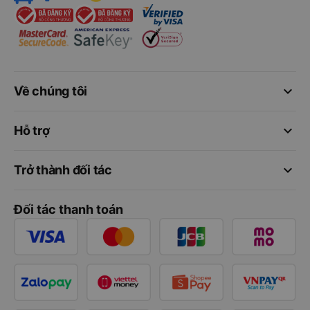
keyboard_arrow_down
Về chúng tôi
keyboard_arrow_down
Hỗ trợ
keyboard_arrow_down
Trở thành đối tác
Đối tác thanh toán